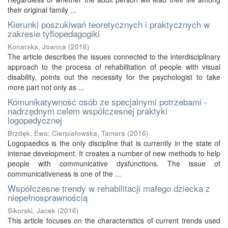
their original family ...
Kierunki poszukiwań teoretycznych i praktycznych w
zakresie tyflopedagogiki
Konarska, Joanna
(
2016
)
The article describes the issues connected to the interdisciplinary
approach to the process of rehabilitation of people with visual
disability, points out the necessity for the psychologist to take
more part not only as ...
Komunikatywność osób ze specjalnymi potrzebami -
nadrzędnym celem współczesnej praktyki
logopedycznej
Brzdęk, Ewa
;
Cierpiałowska, Tamara
(
2016
)
Logopaedics is the only discipline that is currently in the state of
intense development. It creates a number of new methods to help
people with communicative dysfunctions. The issue of
communicativeness is one of the ...
Współczesne trendy w rehabilitacji małego dziecka z
niepełnosprawnością
Sikorski, Jacek
(
2016
)
This article focuses on the characteristics of current trends used