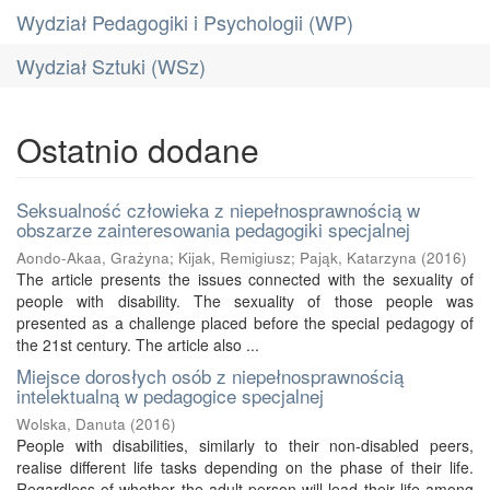
Wydział Pedagogiki i Psychologii (WP)
Wydział Sztuki (WSz)
Ostatnio dodane
Seksualność człowieka z niepełnosprawnością w
obszarze zainteresowania pedagogiki specjalnej
Aondo-Akaa, Grażyna
;
Kijak, Remigiusz
;
Pająk, Katarzyna
(
2016
)
The article presents the issues connected with the sexuality of
people with disability. The sexuality of those people was
presented as a challenge placed before the special pedagogy of
the 21st century. The article also ...
Miejsce dorosłych osób z niepełnosprawnością
intelektualną w pedagogice specjalnej
Wolska, Danuta
(
2016
)
People with disabilities, similarly to their non-disabled peers,
realise different life tasks depending on the phase of their life.
Regardless of whether the adult person will lead their life among