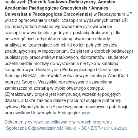
naukowych
(Rocznik Naukowo-Dydaktyczny, Annales
Academiae Paedagogicae Cracoviensis / Annales
Universitatis Paedagogicae Cracoviensis)
w Repozytorium UP
wraz z opracowaniem części czasopism wydawanych przez UP.
Do repozytorium zostaną wprowadzone cyfrowe wersje
czasopism w wariancie zgodnym z postacią drukowaną, dla
poszczególnych artykułów zostaną utworzone rekordy
analityczne, zawierające odnośniki do ich pełnych tekstów
znajdujących się w repozytorium. Dzięki temu dorobek badawczy i
publikacyjny pracowników naukowych, doktorantów i studentów
uczelni będzie możliwy do wyszukania nie tylko w katalogu
komputerowym Uniwersytetu Pedagogicznego i Centralnym
Katalogu NUKAT, ale również w światowym katalogu WorldCat i
poprzez Google. Wszystkie opracowywane czasopisma
zamieszczone zostaną w trybie otwartego dostępu.
(Z)realizowany projekt jest kontynuacją wcześniej podjętych
działań, a także zakłada dalsze prace rozwijające platformę
cyfrową Repozytorium UP pod względem naukowych publikacji
pracowników Uniwersytetu Pedagogicznego.
Dokumenty cyfrowe opublikowane w ramach programu
"Społeczna Odpowiedzialność Nauki" - SONB/SP/465103/2020