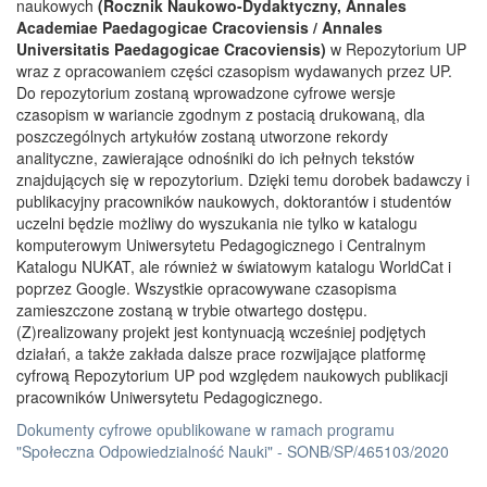
naukowych
(Rocznik Naukowo-Dydaktyczny, Annales
Academiae Paedagogicae Cracoviensis / Annales
Universitatis Paedagogicae Cracoviensis)
w Repozytorium UP
wraz z opracowaniem części czasopism wydawanych przez UP.
Do repozytorium zostaną wprowadzone cyfrowe wersje
czasopism w wariancie zgodnym z postacią drukowaną, dla
poszczególnych artykułów zostaną utworzone rekordy
analityczne, zawierające odnośniki do ich pełnych tekstów
znajdujących się w repozytorium. Dzięki temu dorobek badawczy i
publikacyjny pracowników naukowych, doktorantów i studentów
uczelni będzie możliwy do wyszukania nie tylko w katalogu
komputerowym Uniwersytetu Pedagogicznego i Centralnym
Katalogu NUKAT, ale również w światowym katalogu WorldCat i
poprzez Google. Wszystkie opracowywane czasopisma
zamieszczone zostaną w trybie otwartego dostępu.
(Z)realizowany projekt jest kontynuacją wcześniej podjętych
działań, a także zakłada dalsze prace rozwijające platformę
cyfrową Repozytorium UP pod względem naukowych publikacji
pracowników Uniwersytetu Pedagogicznego.
Dokumenty cyfrowe opublikowane w ramach programu
"Społeczna Odpowiedzialność Nauki" - SONB/SP/465103/2020