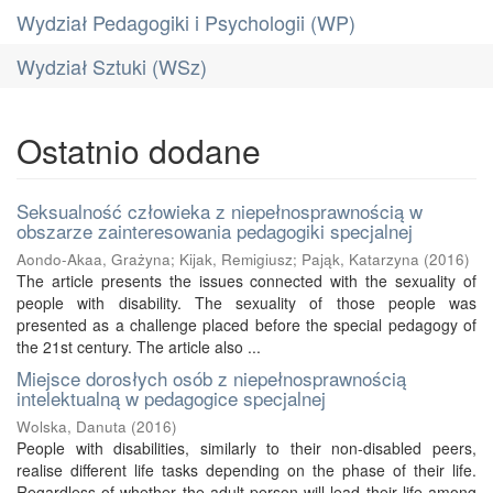
Wydział Pedagogiki i Psychologii (WP)
Wydział Sztuki (WSz)
Ostatnio dodane
Seksualność człowieka z niepełnosprawnością w
obszarze zainteresowania pedagogiki specjalnej
Aondo-Akaa, Grażyna
;
Kijak, Remigiusz
;
Pająk, Katarzyna
(
2016
)
The article presents the issues connected with the sexuality of
people with disability. The sexuality of those people was
presented as a challenge placed before the special pedagogy of
the 21st century. The article also ...
Miejsce dorosłych osób z niepełnosprawnością
intelektualną w pedagogice specjalnej
Wolska, Danuta
(
2016
)
People with disabilities, similarly to their non-disabled peers,
realise different life tasks depending on the phase of their life.
Regardless of whether the adult person will lead their life among