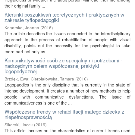
their original family ...
Kierunki poszukiwań teoretycznych i praktycznych w
zakresie tyflopedagogiki
Konarska, Joanna
(
2016
)
The article describes the issues connected to the interdisciplinary
approach to the process of rehabilitation of people with visual
disability, points out the necessity for the psychologist to take
more part not only as ...
Komunikatywność osób ze specjalnymi potrzebami -
nadrzędnym celem współczesnej praktyki
logopedycznej
Brzdęk, Ewa
;
Cierpiałowska, Tamara
(
2016
)
Logopaedics is the only discipline that is currently in the state of
intense development. It creates a number of new methods to help
people with communicative dysfunctions. The issue of
communicativeness is one of the ...
Współczesne trendy w rehabilitacji małego dziecka z
niepełnosprawnością
Sikorski, Jacek
(
2016
)
This article focuses on the characteristics of current trends used