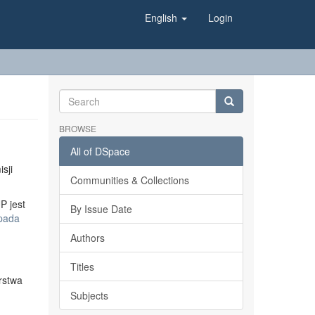
English
Login
BROWSE
All of DSpace
sji
Communities & Collections
P jest
By Issue Date
opada
Authors
Titles
rstwa
Subjects