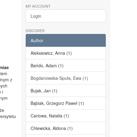
MY ACCOUNT
Login
DISCOVER
Author
Aleksiewicz, Anna (1)
Bańdo, Adam (1)
miae
niem
Bogdanowska-Spuła, Ewa (1)
dnym z
nych
Bujak, Jan (1)
 i
lnym
Bąbiak, Grzegorz Paweł (1)
kże
Cariowa, Natalia (1)
ersytetu
Chlewicka, Aldona (1)