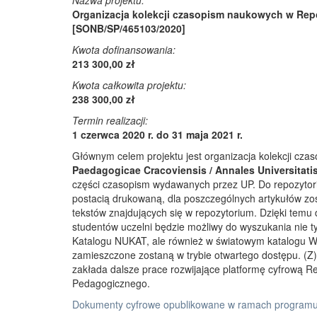
Nazwa projektu:
Organizacja kolekcji czasopism naukowych w Rep
[SONB/SP/465103/2020]
Kwota dofinansowania:
213 300,00 zł
Kwota całkowita projektu:
238 300,00 zł
Termin realizacji:
1 czerwca 2020 r. do 31 maja 2021 r.
Głównym celem projektu jest organizacja kolekcji cz
Paedagogicae Cracoviensis / Annales Universitati
części czasopism wydawanych przez UP. Do repozyto
postacią drukowaną, dla poszczególnych artykułów zos
tekstów znajdujących się w repozytorium. Dzięki temu
studentów uczelni będzie możliwy do wyszukania nie 
Katalogu NUKAT, ale również w światowym katalogu W
zamieszczone zostaną w trybie otwartego dostępu. (Z)r
zakłada dalsze prace rozwijające platformę cyfrową 
Pedagogicznego.
Dokumenty cyfrowe opublikowane w ramach programu