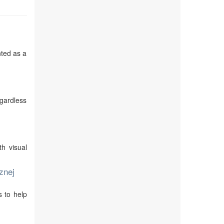
nted as a
egardless
th visual
znej
s to help