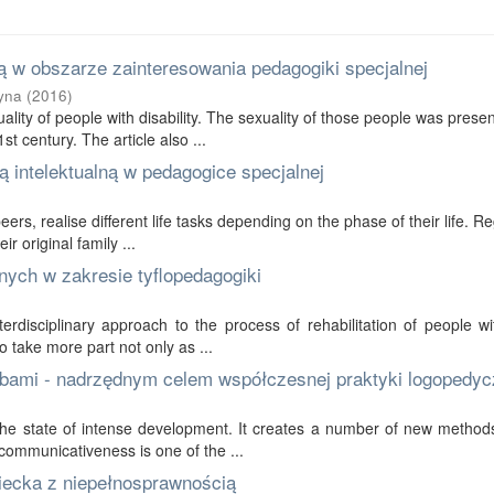
 w obszarze zainteresowania pedagogiki specjalnej
yna
(
2016
)
ality of people with disability. The sexuality of those people was prese
t century. The article also ...
 intelektualną w pedagogice specjalnej
 peers, realise different life tasks depending on the phase of their life. R
r original family ...
nych w zakresie tyflopedagogiki
erdisciplinary approach to the process of rehabilitation of people wi
to take more part not only as ...
bami - nadrzędnym celem współczesnej praktyki logopedyc
in the state of intense development. It creates a number of new method
communicativeness is one of the ...
ziecka z niepełnosprawnością