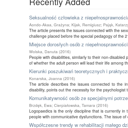
Recently Added
Seksualność człowieka z niepełnosprawnością
Aondo-Akaa, Grażyna
;
Kijak, Remigiusz
;
Pająk, Katarz
The article presents the issues connected with the sexu
challenge placed before the special pedagogy of the 21s
Miejsce dorosłych osób z niepełnosprawnością
Wolska, Danuta
(
2016
)
People with disabilities, similarly to their non-disabled
of whether the adult person will lead their life among thei
Kierunki poszukiwań teoretycznych i praktycz
Konarska, Joanna
(
2016
)
The article describes the issues connected to the int
disability, points out the necessity for the psychologist 
Komunikatywność osób ze specjalnymi potrze
Brzdęk, Ewa
;
Cierpiałowska, Tamara
(
2016
)
Logopaedics is the only discipline that is currently 
people with communicative dysfunctions. The issue of 
Współczesne trendy w rehabilitacji małego d