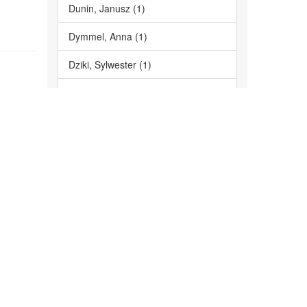
Dunin, Janusz (1)
Dymmel, Anna (1)
Dziki, Sylwester (1)
... View More
Subject
bibliologia (1)
konferencja (1)
Kraków (1)
Lwów (1)
prasa (1)
... View More