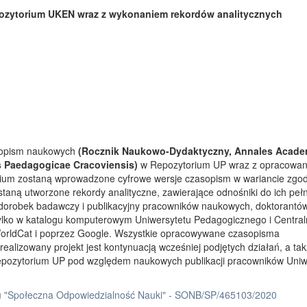
ozytorium UKEN wraz z wykonaniem rekordów analitycznych
asopism naukowych
(Rocznik Naukowo-Dydaktyczny, Annales Acade
s Paedagogicae Cracoviensis)
w Repozytorium UP wraz z opracowa
rium zostaną wprowadzone cyfrowe wersje czasopism w wariancie zgo
taną utworzone rekordy analityczne, zawierające odnośniki do ich peł
 dorobek badawczy i publikacyjny pracowników naukowych, doktorantów
tylko w katalogu komputerowym Uniwersytetu Pedagogicznego i Centra
orldCat i poprzez Google. Wszystkie opracowywane czasopisma
ealizowany projekt jest kontynuacją wcześniej podjętych działań, a ta
Repozytorium UP pod względem naukowych publikacji pracowników Uniw
 "Społeczna Odpowiedzialność Nauki" - SONB/SP/465103/2020