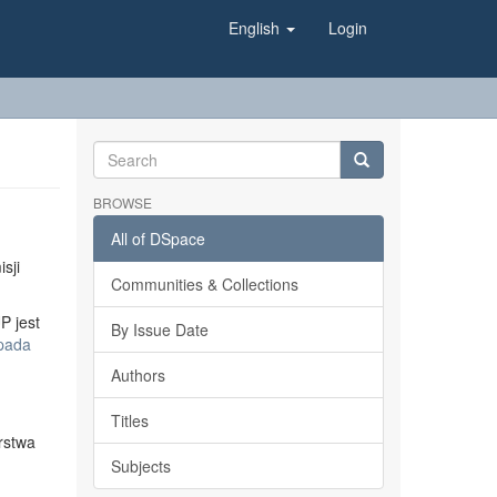
English
Login
BROWSE
All of DSpace
sji
Communities & Collections
P jest
By Issue Date
opada
Authors
Titles
rstwa
Subjects