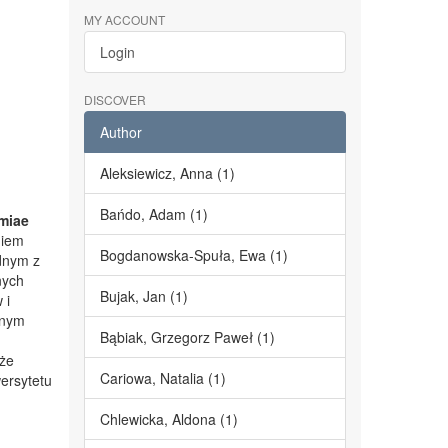
MY ACCOUNT
Login
DISCOVER
Author
Aleksiewicz, Anna (1)
Bańdo, Adam (1)
miae
niem
Bogdanowska-Spuła, Ewa (1)
dnym z
nych
Bujak, Jan (1)
 i
lnym
Bąbiak, Grzegorz Paweł (1)
kże
Cariowa, Natalia (1)
ersytetu
Chlewicka, Aldona (1)