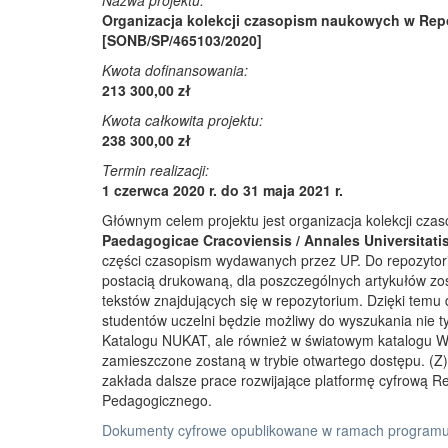
Nazwa projektu:
Organizacja kolekcji czasopism naukowych w Rep
[SONB/SP/465103/2020]
Kwota dofinansowania:
213 300,00 zł
Kwota całkowita projektu:
238 300,00 zł
Termin realizacji:
1 czerwca 2020 r. do 31 maja 2021 r.
Głównym celem projektu jest organizacja kolekcji cz
Paedagogicae Cracoviensis / Annales Universitati
części czasopism wydawanych przez UP. Do repozyto
postacią drukowaną, dla poszczególnych artykułów zos
tekstów znajdujących się w repozytorium. Dzięki temu
studentów uczelni będzie możliwy do wyszukania nie 
Katalogu NUKAT, ale również w światowym katalogu W
zamieszczone zostaną w trybie otwartego dostępu. (Z)r
zakłada dalsze prace rozwijające platformę cyfrową 
Pedagogicznego.
Dokumenty cyfrowe opublikowane w ramach programu