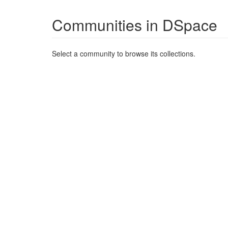
Communities in DSpace
Select a community to browse its collections.
Archiwum
Biblioteki
Centrum Języków Obcych
Centrum Sportu i Rekreacji
Czasopisma Naukowe
Dane Badawcze
Historia Uczelni
Miscelanea