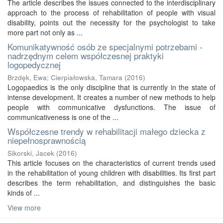
The article describes the issues connected to the interdisciplinary
approach to the process of rehabilitation of people with visual
disability, points out the necessity for the psychologist to take
more part not only as ...
Komunikatywność osób ze specjalnymi potrzebami -
nadrzędnym celem współczesnej praktyki
logopedycznej
Brzdęk, Ewa
;
Cierpiałowska, Tamara
(
2016
)
Logopaedics is the only discipline that is currently in the state of
intense development. It creates a number of new methods to help
people with communicative dysfunctions. The issue of
communicativeness is one of the ...
Współczesne trendy w rehabilitacji małego dziecka z
niepełnosprawnością
Sikorski, Jacek
(
2016
)
This article focuses on the characteristics of current trends used
in the rehabilitation of young children with disabilities. Its first part
describes the term rehabilitation, and distinguishes the basic
kinds of ...
View more