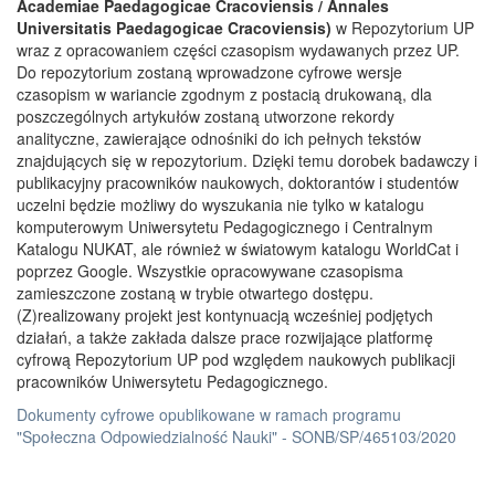
Academiae Paedagogicae Cracoviensis / Annales
Universitatis Paedagogicae Cracoviensis)
w Repozytorium UP
wraz z opracowaniem części czasopism wydawanych przez UP.
Do repozytorium zostaną wprowadzone cyfrowe wersje
czasopism w wariancie zgodnym z postacią drukowaną, dla
poszczególnych artykułów zostaną utworzone rekordy
analityczne, zawierające odnośniki do ich pełnych tekstów
znajdujących się w repozytorium. Dzięki temu dorobek badawczy i
publikacyjny pracowników naukowych, doktorantów i studentów
uczelni będzie możliwy do wyszukania nie tylko w katalogu
komputerowym Uniwersytetu Pedagogicznego i Centralnym
Katalogu NUKAT, ale również w światowym katalogu WorldCat i
poprzez Google. Wszystkie opracowywane czasopisma
zamieszczone zostaną w trybie otwartego dostępu.
(Z)realizowany projekt jest kontynuacją wcześniej podjętych
działań, a także zakłada dalsze prace rozwijające platformę
cyfrową Repozytorium UP pod względem naukowych publikacji
pracowników Uniwersytetu Pedagogicznego.
Dokumenty cyfrowe opublikowane w ramach programu
"Społeczna Odpowiedzialność Nauki" - SONB/SP/465103/2020