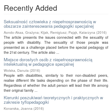
Recently Added
Seksualność człowieka z niepełnosprawnością w
obszarze zainteresowania pedagogiki specjalnej
Aondo-Akaa, Grażyna
;
Kijak, Remigiusz
;
Pająk, Katarzyna
(
2016
)
The article presents the issues connected with the sexuality of
people with disability. The sexuality of those people was
presented as a challenge placed before the special pedagogy of
the 21st century. The article also ...
Miejsce dorosłych osób z niepełnosprawnością
intelektualną w pedagogice specjalnej
Wolska, Danuta
(
2016
)
People with disabilities, similarly to their non-disabled peers,
realise different life tasks depending on the phase of their life.
Regardless of whether the adult person will lead their life among
their original family ...
Kierunki poszukiwań teoretycznych i praktycznych w
zakresie tyflopedagogiki
Konarska, Joanna
(
2016
)