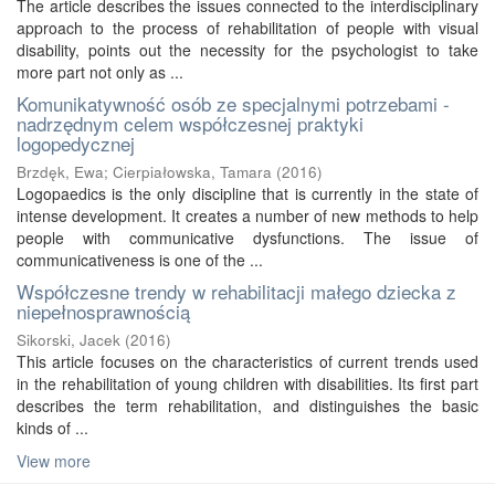
The article describes the issues connected to the interdisciplinary
approach to the process of rehabilitation of people with visual
disability, points out the necessity for the psychologist to take
more part not only as ...
Komunikatywność osób ze specjalnymi potrzebami -
nadrzędnym celem współczesnej praktyki
logopedycznej
Brzdęk, Ewa
;
Cierpiałowska, Tamara
(
2016
)
Logopaedics is the only discipline that is currently in the state of
intense development. It creates a number of new methods to help
people with communicative dysfunctions. The issue of
communicativeness is one of the ...
Współczesne trendy w rehabilitacji małego dziecka z
niepełnosprawnością
Sikorski, Jacek
(
2016
)
This article focuses on the characteristics of current trends used
in the rehabilitation of young children with disabilities. Its first part
describes the term rehabilitation, and distinguishes the basic
kinds of ...
View more