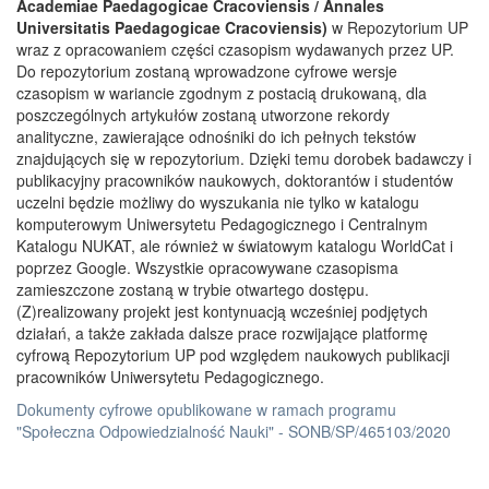
Academiae Paedagogicae Cracoviensis / Annales
Universitatis Paedagogicae Cracoviensis)
w Repozytorium UP
wraz z opracowaniem części czasopism wydawanych przez UP.
Do repozytorium zostaną wprowadzone cyfrowe wersje
czasopism w wariancie zgodnym z postacią drukowaną, dla
poszczególnych artykułów zostaną utworzone rekordy
analityczne, zawierające odnośniki do ich pełnych tekstów
znajdujących się w repozytorium. Dzięki temu dorobek badawczy i
publikacyjny pracowników naukowych, doktorantów i studentów
uczelni będzie możliwy do wyszukania nie tylko w katalogu
komputerowym Uniwersytetu Pedagogicznego i Centralnym
Katalogu NUKAT, ale również w światowym katalogu WorldCat i
poprzez Google. Wszystkie opracowywane czasopisma
zamieszczone zostaną w trybie otwartego dostępu.
(Z)realizowany projekt jest kontynuacją wcześniej podjętych
działań, a także zakłada dalsze prace rozwijające platformę
cyfrową Repozytorium UP pod względem naukowych publikacji
pracowników Uniwersytetu Pedagogicznego.
Dokumenty cyfrowe opublikowane w ramach programu
"Społeczna Odpowiedzialność Nauki" - SONB/SP/465103/2020