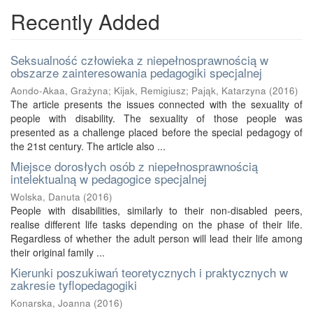
Recently Added
Seksualność człowieka z niepełnosprawnością w
obszarze zainteresowania pedagogiki specjalnej
Aondo-Akaa, Grażyna
;
Kijak, Remigiusz
;
Pająk, Katarzyna
(
2016
)
The article presents the issues connected with the sexuality of
people with disability. The sexuality of those people was
presented as a challenge placed before the special pedagogy of
the 21st century. The article also ...
Miejsce dorosłych osób z niepełnosprawnością
intelektualną w pedagogice specjalnej
Wolska, Danuta
(
2016
)
People with disabilities, similarly to their non-disabled peers,
realise different life tasks depending on the phase of their life.
Regardless of whether the adult person will lead their life among
their original family ...
Kierunki poszukiwań teoretycznych i praktycznych w
zakresie tyflopedagogiki
Konarska, Joanna
(
2016
)