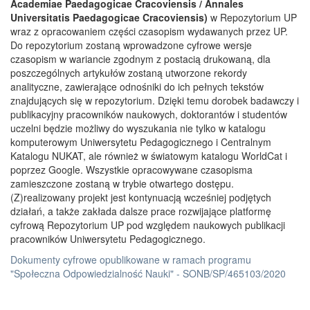
Academiae Paedagogicae Cracoviensis / Annales
Universitatis Paedagogicae Cracoviensis)
w Repozytorium UP
wraz z opracowaniem części czasopism wydawanych przez UP.
Do repozytorium zostaną wprowadzone cyfrowe wersje
czasopism w wariancie zgodnym z postacią drukowaną, dla
poszczególnych artykułów zostaną utworzone rekordy
analityczne, zawierające odnośniki do ich pełnych tekstów
znajdujących się w repozytorium. Dzięki temu dorobek badawczy i
publikacyjny pracowników naukowych, doktorantów i studentów
uczelni będzie możliwy do wyszukania nie tylko w katalogu
komputerowym Uniwersytetu Pedagogicznego i Centralnym
Katalogu NUKAT, ale również w światowym katalogu WorldCat i
poprzez Google. Wszystkie opracowywane czasopisma
zamieszczone zostaną w trybie otwartego dostępu.
(Z)realizowany projekt jest kontynuacją wcześniej podjętych
działań, a także zakłada dalsze prace rozwijające platformę
cyfrową Repozytorium UP pod względem naukowych publikacji
pracowników Uniwersytetu Pedagogicznego.
Dokumenty cyfrowe opublikowane w ramach programu
"Społeczna Odpowiedzialność Nauki" - SONB/SP/465103/2020