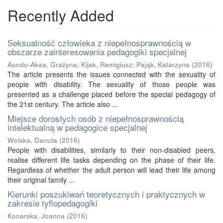
Recently Added
Seksualność człowieka z niepełnosprawnością w
obszarze zainteresowania pedagogiki specjalnej
Aondo-Akaa, Grażyna
;
Kijak, Remigiusz
;
Pająk, Katarzyna
(
2016
)
The article presents the issues connected with the sexuality of
people with disability. The sexuality of those people was
presented as a challenge placed before the special pedagogy of
the 21st century. The article also ...
Miejsce dorosłych osób z niepełnosprawnością
intelektualną w pedagogice specjalnej
Wolska, Danuta
(
2016
)
People with disabilities, similarly to their non-disabled peers,
realise different life tasks depending on the phase of their life.
Regardless of whether the adult person will lead their life among
their original family ...
Kierunki poszukiwań teoretycznych i praktycznych w
zakresie tyflopedagogiki
Konarska, Joanna
(
2016
)