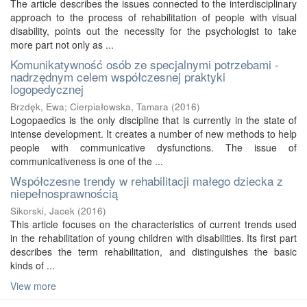
The article describes the issues connected to the interdisciplinary
approach to the process of rehabilitation of people with visual
disability, points out the necessity for the psychologist to take
more part not only as ...
Komunikatywność osób ze specjalnymi potrzebami -
nadrzędnym celem współczesnej praktyki
logopedycznej
Brzdęk, Ewa
;
Cierpiałowska, Tamara
(
2016
)
Logopaedics is the only discipline that is currently in the state of
intense development. It creates a number of new methods to help
people with communicative dysfunctions. The issue of
communicativeness is one of the ...
Współczesne trendy w rehabilitacji małego dziecka z
niepełnosprawnością
Sikorski, Jacek
(
2016
)
This article focuses on the characteristics of current trends used
in the rehabilitation of young children with disabilities. Its first part
describes the term rehabilitation, and distinguishes the basic
kinds of ...
View more