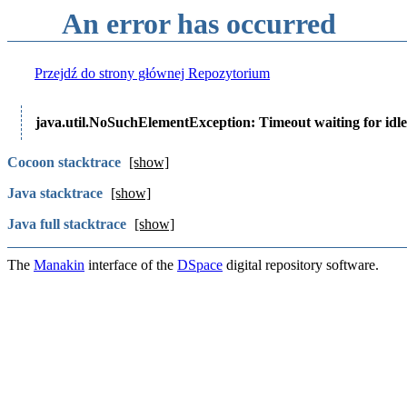
An error has occurred
Przejdź do strony głównej Repozytorium
java.util.NoSuchElementException: Timeout waiting for idle
Cocoon stacktrace
[show]
Java stacktrace
[show]
Java full stacktrace
[show]
The
Manakin
interface of the
DSpace
digital repository software.