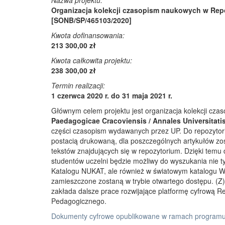
Nazwa projektu:
Organizacja kolekcji czasopism naukowych w Rep
[SONB/SP/465103/2020]
Kwota dofinansowania:
213 300,00 zł
Kwota całkowita projektu:
238 300,00 zł
Termin realizacji:
1 czerwca 2020 r. do 31 maja 2021 r.
Głównym celem projektu jest organizacja kolekcji cz
Paedagogicae Cracoviensis / Annales Universitati
części czasopism wydawanych przez UP. Do repozyto
postacią drukowaną, dla poszczególnych artykułów zos
tekstów znajdujących się w repozytorium. Dzięki temu
studentów uczelni będzie możliwy do wyszukania nie 
Katalogu NUKAT, ale również w światowym katalogu W
zamieszczone zostaną w trybie otwartego dostępu. (Z)r
zakłada dalsze prace rozwijające platformę cyfrową 
Pedagogicznego.
Dokumenty cyfrowe opublikowane w ramach programu