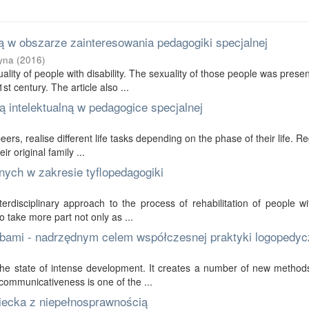
 w obszarze zainteresowania pedagogiki specjalnej
yna
(
2016
)
ality of people with disability. The sexuality of those people was prese
t century. The article also ...
 intelektualną w pedagogice specjalnej
 peers, realise different life tasks depending on the phase of their life. R
r original family ...
nych w zakresie tyflopedagogiki
erdisciplinary approach to the process of rehabilitation of people wi
to take more part not only as ...
bami - nadrzędnym celem współczesnej praktyki logopedyc
in the state of intense development. It creates a number of new method
communicativeness is one of the ...
ziecka z niepełnosprawnością