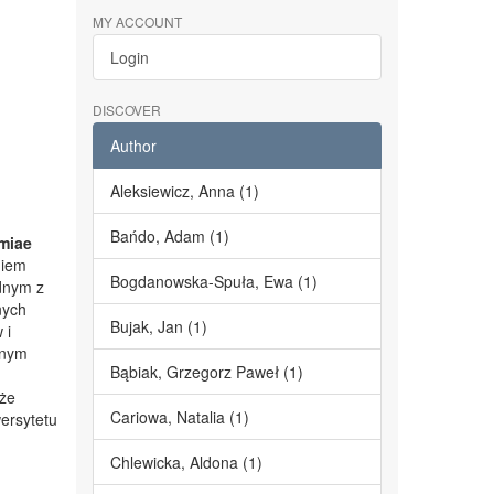
MY ACCOUNT
Login
DISCOVER
Author
Aleksiewicz, Anna (1)
Bańdo, Adam (1)
miae
niem
Bogdanowska-Spuła, Ewa (1)
dnym z
nych
Bujak, Jan (1)
 i
lnym
Bąbiak, Grzegorz Paweł (1)
kże
Cariowa, Natalia (1)
ersytetu
Chlewicka, Aldona (1)