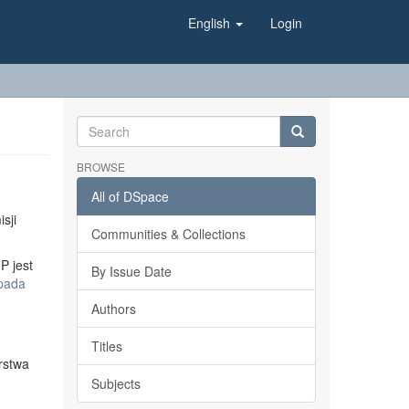
English
Login
BROWSE
All of DSpace
sji
Communities & Collections
P jest
By Issue Date
opada
Authors
Titles
rstwa
Subjects