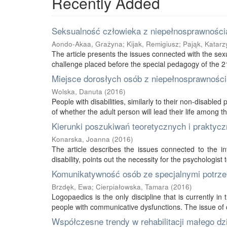
Recently Added
Seksualność człowieka z niepełnosprawnością
Aondo-Akaa, Grażyna
;
Kijak, Remigiusz
;
Pająk, Katarz
The article presents the issues connected with the sexu
challenge placed before the special pedagogy of the 21s
Miejsce dorosłych osób z niepełnosprawnością
Wolska, Danuta
(
2016
)
People with disabilities, similarly to their non-disabled
of whether the adult person will lead their life among thei
Kierunki poszukiwań teoretycznych i praktycz
Konarska, Joanna
(
2016
)
The article describes the issues connected to the int
disability, points out the necessity for the psychologist 
Komunikatywność osób ze specjalnymi potrze
Brzdęk, Ewa
;
Cierpiałowska, Tamara
(
2016
)
Logopaedics is the only discipline that is currently 
people with communicative dysfunctions. The issue of 
Współczesne trendy w rehabilitacji małego d