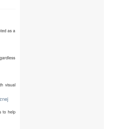
nted as a
egardless
th visual
znej
s to help