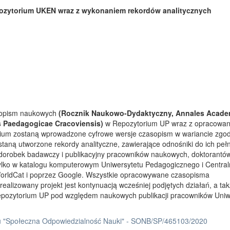
ozytorium UKEN wraz z wykonaniem rekordów analitycznych
asopism naukowych
(Rocznik Naukowo-Dydaktyczny, Annales Acade
s Paedagogicae Cracoviensis)
w Repozytorium UP wraz z opracowa
rium zostaną wprowadzone cyfrowe wersje czasopism w wariancie zgo
taną utworzone rekordy analityczne, zawierające odnośniki do ich peł
 dorobek badawczy i publikacyjny pracowników naukowych, doktorantów
tylko w katalogu komputerowym Uniwersytetu Pedagogicznego i Centra
orldCat i poprzez Google. Wszystkie opracowywane czasopisma
ealizowany projekt jest kontynuacją wcześniej podjętych działań, a ta
Repozytorium UP pod względem naukowych publikacji pracowników Uniw
 "Społeczna Odpowiedzialność Nauki" - SONB/SP/465103/2020