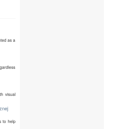
nted as a
egardless
th visual
znej
s to help