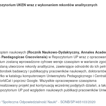
ozytorium UKEN wraz z wykonaniem rekordów analitycznych
asopism naukowych
(Rocznik Naukowo-Dydaktyczny, Annales Acade
s Paedagogicae Cracoviensis)
w Repozytorium UP wraz z opracowa
rium zostaną wprowadzone cyfrowe wersje czasopism w wariancie zgo
taną utworzone rekordy analityczne, zawierające odnośniki do ich peł
 dorobek badawczy i publikacyjny pracowników naukowych, doktorantów
tylko w katalogu komputerowym Uniwersytetu Pedagogicznego i Centra
orldCat i poprzez Google. Wszystkie opracowywane czasopisma
ealizowany projekt jest kontynuacją wcześniej podjętych działań, a ta
Repozytorium UP pod względem naukowych publikacji pracowników Uniw
 "Społeczna Odpowiedzialność Nauki" - SONB/SP/465103/2020