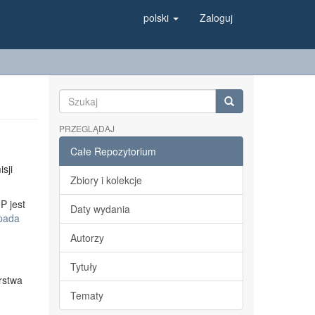
polski
Zaloguj
PRZEGLĄDAJ
Całe Repozytorium
sji
Zbiory i kolekcje
P jest
Daty wydania
opada
Autorzy
Tytuły
rstwa
Tematy