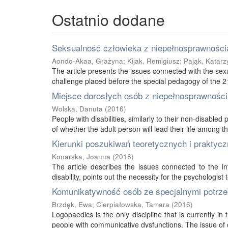
Ostatnio dodane
Seksualność człowieka z niepełnosprawnością
Aondo-Akaa, Grażyna
;
Kijak, Remigiusz
;
Pająk, Katarz
The article presents the issues connected with the sexu
challenge placed before the special pedagogy of the 21s
Miejsce dorosłych osób z niepełnosprawnością
Wolska, Danuta
(
2016
)
People with disabilities, similarly to their non-disabled
of whether the adult person will lead their life among thei
Kierunki poszukiwań teoretycznych i praktycz
Konarska, Joanna
(
2016
)
The article describes the issues connected to the int
disability, points out the necessity for the psychologist 
Komunikatywność osób ze specjalnymi potrze
Brzdęk, Ewa
;
Cierpiałowska, Tamara
(
2016
)
Logopaedics is the only discipline that is currently 
people with communicative dysfunctions. The issue of 