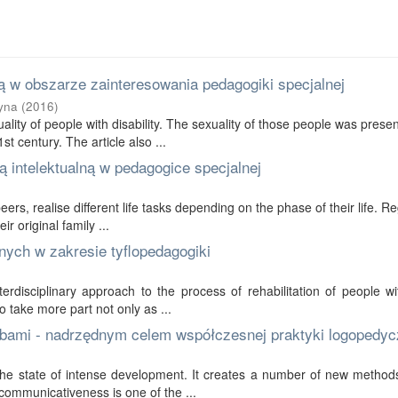
 w obszarze zainteresowania pedagogiki specjalnej
yna
(
2016
)
ality of people with disability. The sexuality of those people was prese
t century. The article also ...
 intelektualną w pedagogice specjalnej
 peers, realise different life tasks depending on the phase of their life. R
r original family ...
nych w zakresie tyflopedagogiki
erdisciplinary approach to the process of rehabilitation of people wi
to take more part not only as ...
bami - nadrzędnym celem współczesnej praktyki logopedyc
in the state of intense development. It creates a number of new method
communicativeness is one of the ...