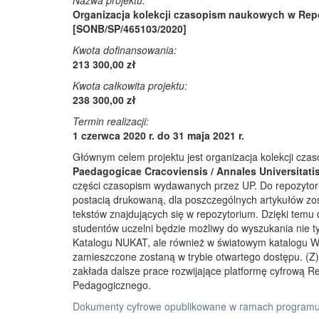
Nazwa projektu:
Organizacja kolekcji czasopism naukowych w Rep
[SONB/SP/465103/2020]
Kwota dofinansowania:
213 300,00 zł
Kwota całkowita projektu:
238 300,00 zł
Termin realizacji:
1 czerwca 2020 r. do 31 maja 2021 r.
Głównym celem projektu jest organizacja kolekcji cz
Paedagogicae Cracoviensis / Annales Universitati
części czasopism wydawanych przez UP. Do repozyto
postacią drukowaną, dla poszczególnych artykułów zos
tekstów znajdujących się w repozytorium. Dzięki temu
studentów uczelni będzie możliwy do wyszukania nie 
Katalogu NUKAT, ale również w światowym katalogu W
zamieszczone zostaną w trybie otwartego dostępu. (Z)r
zakłada dalsze prace rozwijające platformę cyfrową 
Pedagogicznego.
Dokumenty cyfrowe opublikowane w ramach programu