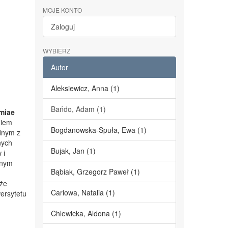
MOJE KONTO
Zaloguj
WYBIERZ
Autor
Aleksiewicz, Anna (1)
Bańdo, Adam (1)
miae
niem
Bogdanowska-Spuła, Ewa (1)
dnym z
nych
Bujak, Jan (1)
 i
lnym
Bąbiak, Grzegorz Paweł (1)
kże
Cariowa, Natalia (1)
ersytetu
Chlewicka, Aldona (1)