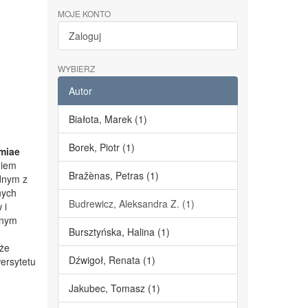
MOJE KONTO
Zaloguj
WYBIERZ
Autor
Białota, Marek (1)
Borek, Piotr (1)
miae
niem
Bražènas, Petras (1)
dnym z
nych
Budrewicz, Aleksandra Z. (1)
 i
lnym
Bursztyńska, Halina (1)
kże
Dźwigoł, Renata (1)
ersytetu
Jakubec, Tomasz (1)