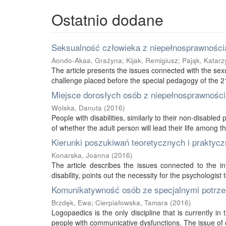
Ostatnio dodane
Seksualność człowieka z niepełnosprawnością
Aondo-Akaa, Grażyna
;
Kijak, Remigiusz
;
Pająk, Katarz
The article presents the issues connected with the sexu
challenge placed before the special pedagogy of the 21s
Miejsce dorosłych osób z niepełnosprawnością
Wolska, Danuta
(
2016
)
People with disabilities, similarly to their non-disabled
of whether the adult person will lead their life among thei
Kierunki poszukiwań teoretycznych i praktycz
Konarska, Joanna
(
2016
)
The article describes the issues connected to the int
disability, points out the necessity for the psychologist 
Komunikatywność osób ze specjalnymi potrze
Brzdęk, Ewa
;
Cierpiałowska, Tamara
(
2016
)
Logopaedics is the only discipline that is currently 
people with communicative dysfunctions. The issue of 