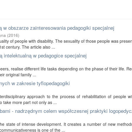
 w obszarze zainteresowania pedagogiki specjalnej
yna
(
2016
)
ality of people with disability. The sexuality of those people was prese
t century. The article also ...
 intelektualną w pedagogice specjalnej
 peers, realise different life tasks depending on the phase of their life. R
r original family ...
nych w zakresie tyflopedagogiki
erdisciplinary approach to the process of rehabilitation of people wi
to take more part not only as ...
bami - nadrzędnym celem współczesnej praktyki logopedyc
in the state of intense development. It creates a number of new method
communicativeness is one of the ...