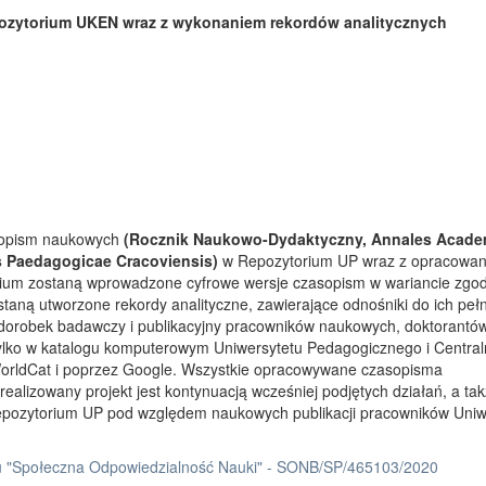
ozytorium UKEN wraz z wykonaniem rekordów analitycznych
asopism naukowych
(Rocznik Naukowo-Dydaktyczny, Annales Acade
s Paedagogicae Cracoviensis)
w Repozytorium UP wraz z opracowa
rium zostaną wprowadzone cyfrowe wersje czasopism w wariancie zgo
taną utworzone rekordy analityczne, zawierające odnośniki do ich peł
 dorobek badawczy i publikacyjny pracowników naukowych, doktorantów
tylko w katalogu komputerowym Uniwersytetu Pedagogicznego i Centra
orldCat i poprzez Google. Wszystkie opracowywane czasopisma
ealizowany projekt jest kontynuacją wcześniej podjętych działań, a ta
Repozytorium UP pod względem naukowych publikacji pracowników Uniw
 "Społeczna Odpowiedzialność Nauki" - SONB/SP/465103/2020