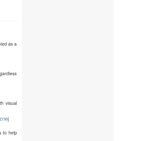
nted as a
egardless
th visual
znej
s to help