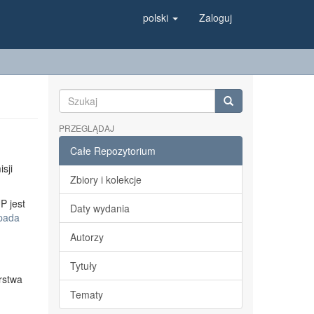
polski
Zaloguj
PRZEGLĄDAJ
Całe Repozytorium
sji
Zbiory i kolekcje
P jest
Daty wydania
opada
Autorzy
Tytuły
rstwa
Tematy