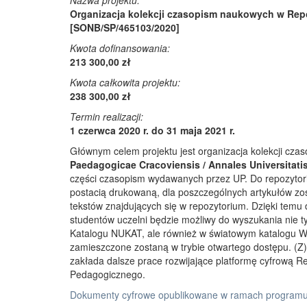
Nazwa projektu:
Organizacja kolekcji czasopism naukowych w Rep
[SONB/SP/465103/2020]
Kwota dofinansowania:
213 300,00 zł
Kwota całkowita projektu:
238 300,00 zł
Termin realizacji:
1 czerwca 2020 r. do 31 maja 2021 r.
Głównym celem projektu jest organizacja kolekcji cz
Paedagogicae Cracoviensis / Annales Universitati
części czasopism wydawanych przez UP. Do repozyto
postacią drukowaną, dla poszczególnych artykułów zos
tekstów znajdujących się w repozytorium. Dzięki temu
studentów uczelni będzie możliwy do wyszukania nie 
Katalogu NUKAT, ale również w światowym katalogu W
zamieszczone zostaną w trybie otwartego dostępu. (Z)r
zakłada dalsze prace rozwijające platformę cyfrową 
Pedagogicznego.
Dokumenty cyfrowe opublikowane w ramach programu