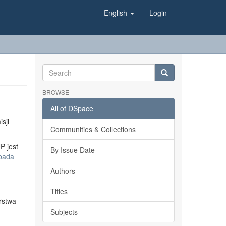
English
Login
BROWSE
All of DSpace
sji
Communities & Collections
P jest
By Issue Date
opada
Authors
Titles
rstwa
Subjects