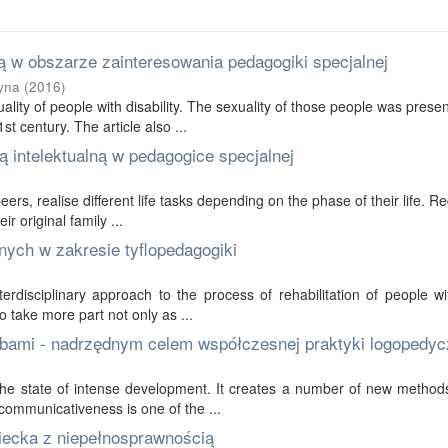
 w obszarze zainteresowania pedagogiki specjalnej
yna
(
2016
)
ality of people with disability. The sexuality of those people was prese
t century. The article also ...
 intelektualną w pedagogice specjalnej
 peers, realise different life tasks depending on the phase of their life. R
r original family ...
nych w zakresie tyflopedagogiki
erdisciplinary approach to the process of rehabilitation of people wi
to take more part not only as ...
bami - nadrzędnym celem współczesnej praktyki logopedyc
in the state of intense development. It creates a number of new method
communicativeness is one of the ...
ziecka z niepełnosprawnością