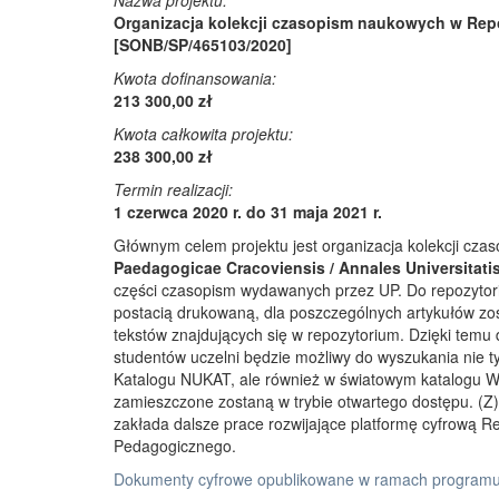
Nazwa projektu:
Organizacja kolekcji czasopism naukowych w Rep
[SONB/SP/465103/2020]
Kwota dofinansowania:
213 300,00 zł
Kwota całkowita projektu:
238 300,00 zł
Termin realizacji:
1 czerwca 2020 r. do 31 maja 2021 r.
Głównym celem projektu jest organizacja kolekcji cz
Paedagogicae Cracoviensis / Annales Universitati
części czasopism wydawanych przez UP. Do repozyto
postacią drukowaną, dla poszczególnych artykułów zos
tekstów znajdujących się w repozytorium. Dzięki temu
studentów uczelni będzie możliwy do wyszukania nie 
Katalogu NUKAT, ale również w światowym katalogu W
zamieszczone zostaną w trybie otwartego dostępu. (Z)r
zakłada dalsze prace rozwijające platformę cyfrową 
Pedagogicznego.
Dokumenty cyfrowe opublikowane w ramach programu