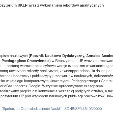
ozytorium UKEN wraz z wykonaniem rekordów analitycznych
asopism naukowych
(Rocznik Naukowo-Dydaktyczny, Annales Acade
s Paedagogicae Cracoviensis)
w Repozytorium UP wraz z opracowa
rium zostaną wprowadzone cyfrowe wersje czasopism w wariancie zgo
taną utworzone rekordy analityczne, zawierające odnośniki do ich peł
 dorobek badawczy i publikacyjny pracowników naukowych, doktorantów
tylko w katalogu komputerowym Uniwersytetu Pedagogicznego i Centra
orldCat i poprzez Google. Wszystkie opracowywane czasopisma
ealizowany projekt jest kontynuacją wcześniej podjętych działań, a ta
Repozytorium UP pod względem naukowych publikacji pracowników Uniw
 "Społeczna Odpowiedzialność Nauki" - SONB/SP/465103/2020