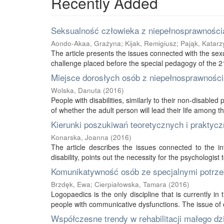
Recently Added
Seksualność człowieka z niepełnosprawnością
Aondo-Akaa, Grażyna
;
Kijak, Remigiusz
;
Pająk, Katarz
The article presents the issues connected with the sexu
challenge placed before the special pedagogy of the 21s
Miejsce dorosłych osób z niepełnosprawnością
Wolska, Danuta
(
2016
)
People with disabilities, similarly to their non-disabled
of whether the adult person will lead their life among thei
Kierunki poszukiwań teoretycznych i praktycz
Konarska, Joanna
(
2016
)
The article describes the issues connected to the int
disability, points out the necessity for the psychologist 
Komunikatywność osób ze specjalnymi potrze
Brzdęk, Ewa
;
Cierpiałowska, Tamara
(
2016
)
Logopaedics is the only discipline that is currently 
people with communicative dysfunctions. The issue of 
Współczesne trendy w rehabilitacji małego d