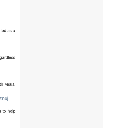
nted as a
egardless
th visual
znej
s to help