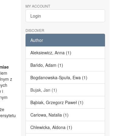
MY ACCOUNT
Login
DISCOVER
Author
Aleksiewicz, Anna (1)
Bańdo, Adam (1)
miae
niem
Bogdanowska-Spuła, Ewa (1)
dnym z
nych
Bujak, Jan (1)
 i
lnym
Bąbiak, Grzegorz Paweł (1)
kże
Cariowa, Natalia (1)
ersytetu
Chlewicka, Aldona (1)