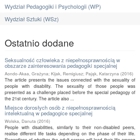
Wydział Pedagogiki i Psychologii (WP)
Wydział Sztuki (WSz)
Ostatnio dodane
Seksualność człowieka z niepełnosprawnością w
obszarze zainteresowania pedagogiki specjalnej
Aondo-Akaa, Grażyna
;
Kijak, Remigiusz
;
Pająk, Katarzyna
(
2016
)
The article presents the issues connected with the sexuality of
people with disability. The sexuality of those people was
presented as a challenge placed before the special pedagogy of
the 21st century. The article also ...
Miejsce dorosłych osób z niepełnosprawnością
intelektualną w pedagogice specjalnej
Wolska, Danuta
(
2016
)
People with disabilities, similarly to their non-disabled peers,
realise different life tasks depending on the phase of their life.
Regardless of whether the adult person will lead their life among