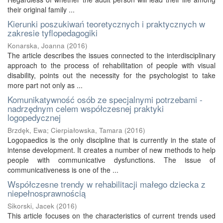
their original family ...
Kierunki poszukiwań teoretycznych i praktycznych w
zakresie tyflopedagogiki
Konarska, Joanna
(
2016
)
The article describes the issues connected to the interdisciplinary
approach to the process of rehabilitation of people with visual
disability, points out the necessity for the psychologist to take
more part not only as ...
Komunikatywność osób ze specjalnymi potrzebami -
nadrzędnym celem współczesnej praktyki
logopedycznej
Brzdęk, Ewa
;
Cierpiałowska, Tamara
(
2016
)
Logopaedics is the only discipline that is currently in the state of
intense development. It creates a number of new methods to help
people with communicative dysfunctions. The issue of
communicativeness is one of the ...
Współczesne trendy w rehabilitacji małego dziecka z
niepełnosprawnością
Sikorski, Jacek
(
2016
)
This article focuses on the characteristics of current trends used