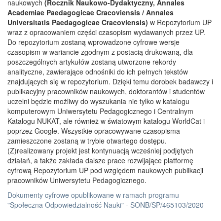
naukowych
(Rocznik Naukowo-Dydaktyczny, Annales
Academiae Paedagogicae Cracoviensis / Annales
Universitatis Paedagogicae Cracoviensis)
w Repozytorium UP
wraz z opracowaniem części czasopism wydawanych przez UP.
Do repozytorium zostaną wprowadzone cyfrowe wersje
czasopism w wariancie zgodnym z postacią drukowaną, dla
poszczególnych artykułów zostaną utworzone rekordy
analityczne, zawierające odnośniki do ich pełnych tekstów
znajdujących się w repozytorium. Dzięki temu dorobek badawczy i
publikacyjny pracowników naukowych, doktorantów i studentów
uczelni będzie możliwy do wyszukania nie tylko w katalogu
komputerowym Uniwersytetu Pedagogicznego i Centralnym
Katalogu NUKAT, ale również w światowym katalogu WorldCat i
poprzez Google. Wszystkie opracowywane czasopisma
zamieszczone zostaną w trybie otwartego dostępu.
(Z)realizowany projekt jest kontynuacją wcześniej podjętych
działań, a także zakłada dalsze prace rozwijające platformę
cyfrową Repozytorium UP pod względem naukowych publikacji
pracowników Uniwersytetu Pedagogicznego.
Dokumenty cyfrowe opublikowane w ramach programu
"Społeczna Odpowiedzialność Nauki" - SONB/SP/465103/2020