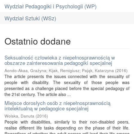
Wydział Pedagogiki i Psychologii (WP)
Wydział Sztuki (WSz)
Ostatnio dodane
Seksualność człowieka z niepełnosprawnością w
obszarze zainteresowania pedagogiki specjalnej
Aondo-Akaa, Grażyna
;
Kijak, Remigiusz
;
Pająk, Katarzyna
(
2016
)
The article presents the issues connected with the sexuality of
people with disability. The sexuality of those people was
presented as a challenge placed before the special pedagogy of
the 21st century. The article also ...
Miejsce dorosłych osób z niepełnosprawnością
intelektualną w pedagogice specjalnej
Wolska, Danuta
(
2016
)
People with disabilities, similarly to their non-disabled peers,
realise different life tasks depending on the phase of their life.
Regardless of whether the adult person will lead their life among