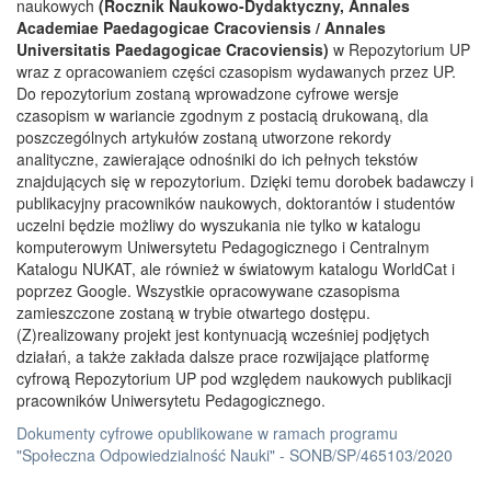
naukowych
(Rocznik Naukowo-Dydaktyczny, Annales
Academiae Paedagogicae Cracoviensis / Annales
Universitatis Paedagogicae Cracoviensis)
w Repozytorium UP
wraz z opracowaniem części czasopism wydawanych przez UP.
Do repozytorium zostaną wprowadzone cyfrowe wersje
czasopism w wariancie zgodnym z postacią drukowaną, dla
poszczególnych artykułów zostaną utworzone rekordy
analityczne, zawierające odnośniki do ich pełnych tekstów
znajdujących się w repozytorium. Dzięki temu dorobek badawczy i
publikacyjny pracowników naukowych, doktorantów i studentów
uczelni będzie możliwy do wyszukania nie tylko w katalogu
komputerowym Uniwersytetu Pedagogicznego i Centralnym
Katalogu NUKAT, ale również w światowym katalogu WorldCat i
poprzez Google. Wszystkie opracowywane czasopisma
zamieszczone zostaną w trybie otwartego dostępu.
(Z)realizowany projekt jest kontynuacją wcześniej podjętych
działań, a także zakłada dalsze prace rozwijające platformę
cyfrową Repozytorium UP pod względem naukowych publikacji
pracowników Uniwersytetu Pedagogicznego.
Dokumenty cyfrowe opublikowane w ramach programu
"Społeczna Odpowiedzialność Nauki" - SONB/SP/465103/2020