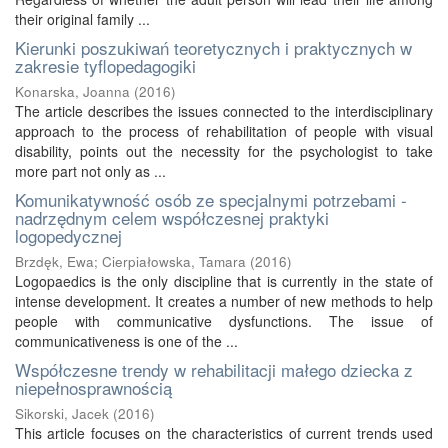
their original family ...
Kierunki poszukiwań teoretycznych i praktycznych w
zakresie tyflopedagogiki
Konarska, Joanna
(
2016
)
The article describes the issues connected to the interdisciplinary
approach to the process of rehabilitation of people with visual
disability, points out the necessity for the psychologist to take
more part not only as ...
Komunikatywność osób ze specjalnymi potrzebami -
nadrzędnym celem współczesnej praktyki
logopedycznej
Brzdęk, Ewa
;
Cierpiałowska, Tamara
(
2016
)
Logopaedics is the only discipline that is currently in the state of
intense development. It creates a number of new methods to help
people with communicative dysfunctions. The issue of
communicativeness is one of the ...
Współczesne trendy w rehabilitacji małego dziecka z
niepełnosprawnością
Sikorski, Jacek
(
2016
)
This article focuses on the characteristics of current trends used