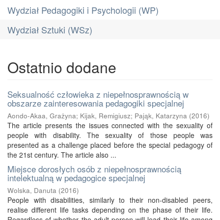
Wydział Pedagogiki i Psychologii (WP)
Wydział Sztuki (WSz)
Ostatnio dodane
Seksualność człowieka z niepełnosprawnością w
obszarze zainteresowania pedagogiki specjalnej
Aondo-Akaa, Grażyna
;
Kijak, Remigiusz
;
Pająk, Katarzyna
(
2016
)
The article presents the issues connected with the sexuality of
people with disability. The sexuality of those people was
presented as a challenge placed before the special pedagogy of
the 21st century. The article also ...
Miejsce dorosłych osób z niepełnosprawnością
intelektualną w pedagogice specjalnej
Wolska, Danuta
(
2016
)
People with disabilities, similarly to their non-disabled peers,
realise different life tasks depending on the phase of their life.
Regardless of whether the adult person will lead their life among