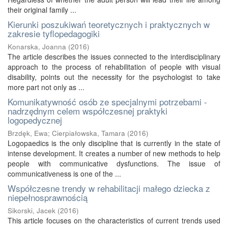
their original family ...
Kierunki poszukiwań teoretycznych i praktycznych w
zakresie tyflopedagogiki
Konarska, Joanna
(
2016
)
The article describes the issues connected to the interdisciplinary
approach to the process of rehabilitation of people with visual
disability, points out the necessity for the psychologist to take
more part not only as ...
Komunikatywność osób ze specjalnymi potrzebami -
nadrzędnym celem współczesnej praktyki
logopedycznej
Brzdęk, Ewa
;
Cierpiałowska, Tamara
(
2016
)
Logopaedics is the only discipline that is currently in the state of
intense development. It creates a number of new methods to help
people with communicative dysfunctions. The issue of
communicativeness is one of the ...
Współczesne trendy w rehabilitacji małego dziecka z
niepełnosprawnością
Sikorski, Jacek
(
2016
)
This article focuses on the characteristics of current trends used