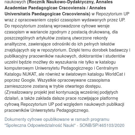
naukowych
(Rocznik Naukowo-Dydaktyczny, Annales
Academiae Paedagogicae Cracoviensis / Annales
Universitatis Paedagogicae Cracoviensis)
w Repozytorium UP
wraz z opracowaniem części czasopism wydawanych przez UP.
Do repozytorium zostaną wprowadzone cyfrowe wersje
czasopism w wariancie zgodnym z postacią drukowaną, dla
poszczególnych artykułów zostaną utworzone rekordy
analityczne, zawierające odnośniki do ich pełnych tekstów
znajdujących się w repozytorium. Dzięki temu dorobek badawczy i
publikacyjny pracowników naukowych, doktorantów i studentów
uczelni będzie możliwy do wyszukania nie tylko w katalogu
komputerowym Uniwersytetu Pedagogicznego i Centralnym
Katalogu NUKAT, ale również w światowym katalogu WorldCat i
poprzez Google. Wszystkie opracowywane czasopisma
zamieszczone zostaną w trybie otwartego dostępu.
(Z)realizowany projekt jest kontynuacją wcześniej podjętych
działań, a także zakłada dalsze prace rozwijające platformę
cyfrową Repozytorium UP pod względem naukowych publikacji
pracowników Uniwersytetu Pedagogicznego.
Dokumenty cyfrowe opublikowane w ramach programu
"Społeczna Odpowiedzialność Nauki" - SONB/SP/465103/2020