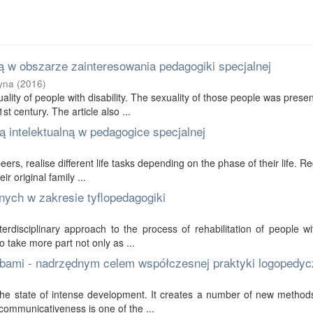
 w obszarze zainteresowania pedagogiki specjalnej
yna
(
2016
)
ality of people with disability. The sexuality of those people was prese
t century. The article also ...
 intelektualną w pedagogice specjalnej
 peers, realise different life tasks depending on the phase of their life. R
r original family ...
nych w zakresie tyflopedagogiki
erdisciplinary approach to the process of rehabilitation of people wi
to take more part not only as ...
bami - nadrzędnym celem współczesnej praktyki logopedyc
in the state of intense development. It creates a number of new method
communicativeness is one of the ...