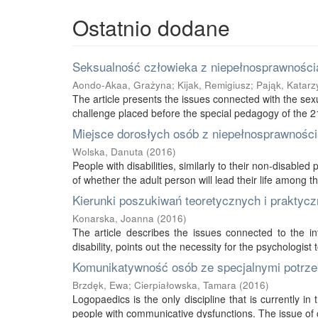
Ostatnio dodane
Seksualność człowieka z niepełnosprawnością
Aondo-Akaa, Grażyna
;
Kijak, Remigiusz
;
Pająk, Katarz
The article presents the issues connected with the sexu
challenge placed before the special pedagogy of the 21s
Miejsce dorosłych osób z niepełnosprawnością
Wolska, Danuta
(
2016
)
People with disabilities, similarly to their non-disabled
of whether the adult person will lead their life among thei
Kierunki poszukiwań teoretycznych i praktycz
Konarska, Joanna
(
2016
)
The article describes the issues connected to the int
disability, points out the necessity for the psychologist 
Komunikatywność osób ze specjalnymi potrze
Brzdęk, Ewa
;
Cierpiałowska, Tamara
(
2016
)
Logopaedics is the only discipline that is currently 
people with communicative dysfunctions. The issue of 