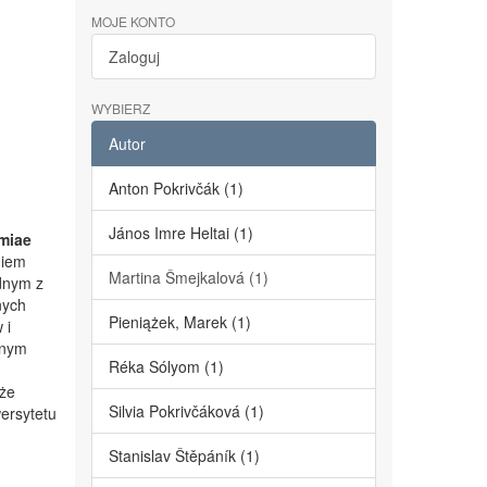
MOJE KONTO
Zaloguj
WYBIERZ
Autor
Anton Pokrivčák (1)
János Imre Heltai (1)
miae
niem
Martina Šmejkalová (1)
dnym z
nych
Pieniążek, Marek (1)
 i
lnym
Réka Sólyom (1)
kże
Silvia Pokrivčáková (1)
ersytetu
Stanislav Štěpáník (1)