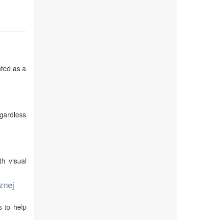
nted as a
egardless
th visual
znej
s to help