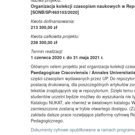
Nazwa projektu:
Organizacja kolekcji czasopism naukowych w Rep
[SONB/SP/465103/2020]
Kwota dofinansowania:
213 300,00 zł
Kwota całkowita projektu:
238 300,00 zł
Termin realizacji:
1 czerwca 2020 r. do 31 maja 2021 r.
Głównym celem projektu jest organizacja kolekcji cz
Paedagogicae Cracoviensis / Annales Universitati
części czasopism wydawanych przez UP. Do repozyto
postacią drukowaną, dla poszczególnych artykułów zos
tekstów znajdujących się w repozytorium. Dzięki temu
studentów uczelni będzie możliwy do wyszukania nie 
Katalogu NUKAT, ale również w światowym katalogu W
zamieszczone zostaną w trybie otwartego dostępu. (Z)r
zakłada dalsze prace rozwijające platformę cyfrową 
Pedagogicznego.
Dokumenty cyfrowe opublikowane w ramach programu