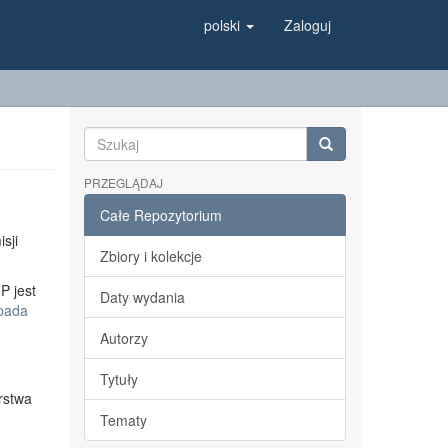
polski
Zaloguj
PRZEGLĄDAJ
Całe Repozytorium
sji
Zbiory i kolekcje
P jest
Daty wydania
opada
Autorzy
Tytuły
rstwa
Tematy