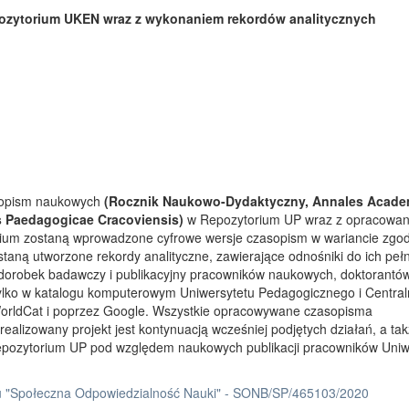
ozytorium UKEN wraz z wykonaniem rekordów analitycznych
asopism naukowych
(Rocznik Naukowo-Dydaktyczny, Annales Acade
s Paedagogicae Cracoviensis)
w Repozytorium UP wraz z opracowa
rium zostaną wprowadzone cyfrowe wersje czasopism w wariancie zgo
taną utworzone rekordy analityczne, zawierające odnośniki do ich peł
 dorobek badawczy i publikacyjny pracowników naukowych, doktorantów
tylko w katalogu komputerowym Uniwersytetu Pedagogicznego i Centra
orldCat i poprzez Google. Wszystkie opracowywane czasopisma
ealizowany projekt jest kontynuacją wcześniej podjętych działań, a ta
Repozytorium UP pod względem naukowych publikacji pracowników Uniw
 "Społeczna Odpowiedzialność Nauki" - SONB/SP/465103/2020