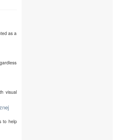
nted as a
egardless
th visual
znej
s to help