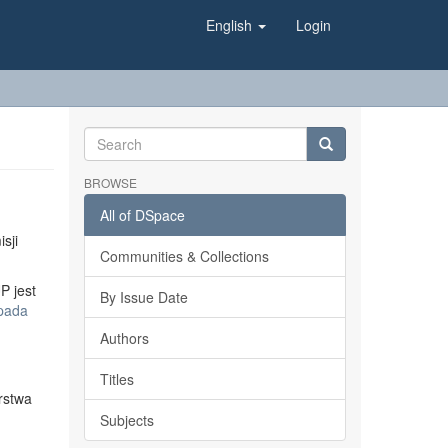
English
Login
BROWSE
All of DSpace
sji
Communities & Collections
P jest
By Issue Date
opada
Authors
Titles
rstwa
Subjects