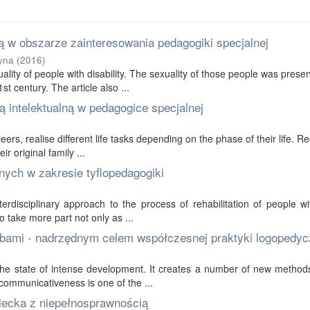
 w obszarze zainteresowania pedagogiki specjalnej
yna
(
2016
)
ality of people with disability. The sexuality of those people was prese
t century. The article also ...
 intelektualną w pedagogice specjalnej
 peers, realise different life tasks depending on the phase of their life. R
r original family ...
nych w zakresie tyflopedagogiki
erdisciplinary approach to the process of rehabilitation of people wi
to take more part not only as ...
bami - nadrzędnym celem współczesnej praktyki logopedyc
in the state of intense development. It creates a number of new method
communicativeness is one of the ...
ziecka z niepełnosprawnością