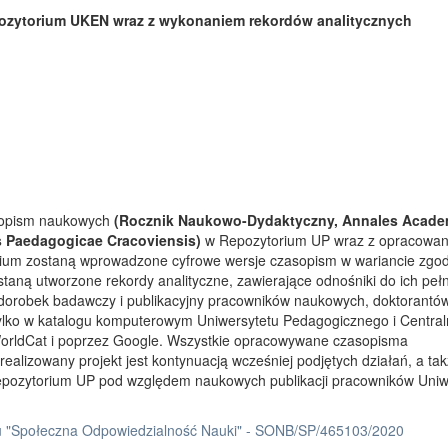
ozytorium UKEN wraz z wykonaniem rekordów analitycznych
asopism naukowych
(Rocznik Naukowo-Dydaktyczny, Annales Acade
s Paedagogicae Cracoviensis)
w Repozytorium UP wraz z opracowa
rium zostaną wprowadzone cyfrowe wersje czasopism w wariancie zgo
taną utworzone rekordy analityczne, zawierające odnośniki do ich peł
 dorobek badawczy i publikacyjny pracowników naukowych, doktorantów
tylko w katalogu komputerowym Uniwersytetu Pedagogicznego i Centra
orldCat i poprzez Google. Wszystkie opracowywane czasopisma
ealizowany projekt jest kontynuacją wcześniej podjętych działań, a ta
Repozytorium UP pod względem naukowych publikacji pracowników Uniw
 "Społeczna Odpowiedzialność Nauki" - SONB/SP/465103/2020