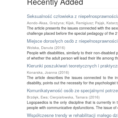
Recently Added
Seksualność człowieka z niepełnosprawnością
Aondo-Akaa, Grażyna
;
Kijak, Remigiusz
;
Pająk, Katarz
The article presents the issues connected with the sexu
challenge placed before the special pedagogy of the 21s
Miejsce dorosłych osób z niepełnosprawnością
Wolska, Danuta
(
2016
)
People with disabilities, similarly to their non-disabled
of whether the adult person will lead their life among thei
Kierunki poszukiwań teoretycznych i praktycz
Konarska, Joanna
(
2016
)
The article describes the issues connected to the int
disability, points out the necessity for the psychologist 
Komunikatywność osób ze specjalnymi potrze
Brzdęk, Ewa
;
Cierpiałowska, Tamara
(
2016
)
Logopaedics is the only discipline that is currently 
people with communicative dysfunctions. The issue of 
Współczesne trendy w rehabilitacji małego d