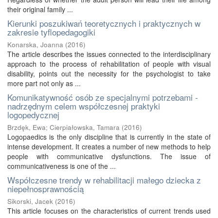
their original family ...
Kierunki poszukiwań teoretycznych i praktycznych w
zakresie tyflopedagogiki
Konarska, Joanna
(
2016
)
The article describes the issues connected to the interdisciplinary
approach to the process of rehabilitation of people with visual
disability, points out the necessity for the psychologist to take
more part not only as ...
Komunikatywność osób ze specjalnymi potrzebami -
nadrzędnym celem współczesnej praktyki
logopedycznej
Brzdęk, Ewa
;
Cierpiałowska, Tamara
(
2016
)
Logopaedics is the only discipline that is currently in the state of
intense development. It creates a number of new methods to help
people with communicative dysfunctions. The issue of
communicativeness is one of the ...
Współczesne trendy w rehabilitacji małego dziecka z
niepełnosprawnością
Sikorski, Jacek
(
2016
)
This article focuses on the characteristics of current trends used