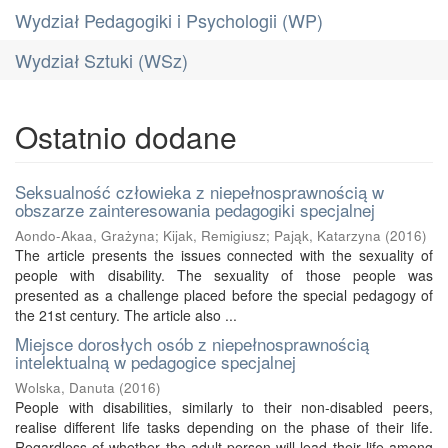
Wydział Pedagogiki i Psychologii (WP)
Wydział Sztuki (WSz)
Ostatnio dodane
Seksualność człowieka z niepełnosprawnością w
obszarze zainteresowania pedagogiki specjalnej
Aondo-Akaa, Grażyna
;
Kijak, Remigiusz
;
Pająk, Katarzyna
(
2016
)
The article presents the issues connected with the sexuality of
people with disability. The sexuality of those people was
presented as a challenge placed before the special pedagogy of
the 21st century. The article also ...
Miejsce dorosłych osób z niepełnosprawnością
intelektualną w pedagogice specjalnej
Wolska, Danuta
(
2016
)
People with disabilities, similarly to their non-disabled peers,
realise different life tasks depending on the phase of their life.
Regardless of whether the adult person will lead their life among