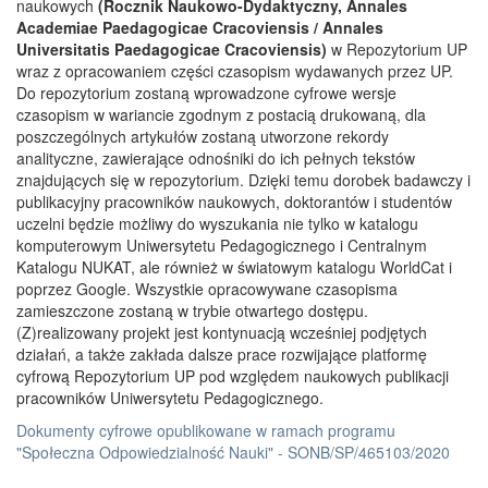
naukowych
(Rocznik Naukowo-Dydaktyczny, Annales
Academiae Paedagogicae Cracoviensis / Annales
Universitatis Paedagogicae Cracoviensis)
w Repozytorium UP
wraz z opracowaniem części czasopism wydawanych przez UP.
Do repozytorium zostaną wprowadzone cyfrowe wersje
czasopism w wariancie zgodnym z postacią drukowaną, dla
poszczególnych artykułów zostaną utworzone rekordy
analityczne, zawierające odnośniki do ich pełnych tekstów
znajdujących się w repozytorium. Dzięki temu dorobek badawczy i
publikacyjny pracowników naukowych, doktorantów i studentów
uczelni będzie możliwy do wyszukania nie tylko w katalogu
komputerowym Uniwersytetu Pedagogicznego i Centralnym
Katalogu NUKAT, ale również w światowym katalogu WorldCat i
poprzez Google. Wszystkie opracowywane czasopisma
zamieszczone zostaną w trybie otwartego dostępu.
(Z)realizowany projekt jest kontynuacją wcześniej podjętych
działań, a także zakłada dalsze prace rozwijające platformę
cyfrową Repozytorium UP pod względem naukowych publikacji
pracowników Uniwersytetu Pedagogicznego.
Dokumenty cyfrowe opublikowane w ramach programu
"Społeczna Odpowiedzialność Nauki" - SONB/SP/465103/2020