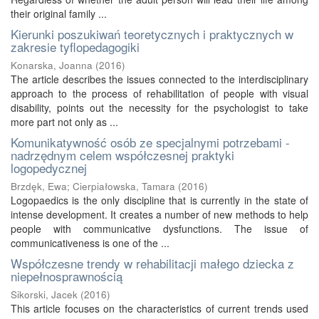
their original family ...
Kierunki poszukiwań teoretycznych i praktycznych w
zakresie tyflopedagogiki
Konarska, Joanna
(
2016
)
The article describes the issues connected to the interdisciplinary
approach to the process of rehabilitation of people with visual
disability, points out the necessity for the psychologist to take
more part not only as ...
Komunikatywność osób ze specjalnymi potrzebami -
nadrzędnym celem współczesnej praktyki
logopedycznej
Brzdęk, Ewa
;
Cierpiałowska, Tamara
(
2016
)
Logopaedics is the only discipline that is currently in the state of
intense development. It creates a number of new methods to help
people with communicative dysfunctions. The issue of
communicativeness is one of the ...
Współczesne trendy w rehabilitacji małego dziecka z
niepełnosprawnością
Sikorski, Jacek
(
2016
)
This article focuses on the characteristics of current trends used