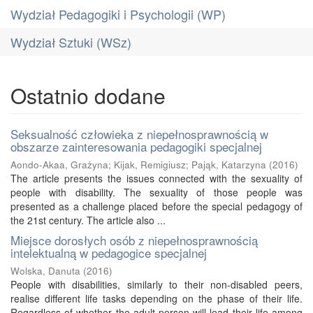
Wydział Pedagogiki i Psychologii (WP)
Wydział Sztuki (WSz)
Ostatnio dodane
Seksualność człowieka z niepełnosprawnością w
obszarze zainteresowania pedagogiki specjalnej
Aondo-Akaa, Grażyna
;
Kijak, Remigiusz
;
Pająk, Katarzyna
(
2016
)
The article presents the issues connected with the sexuality of
people with disability. The sexuality of those people was
presented as a challenge placed before the special pedagogy of
the 21st century. The article also ...
Miejsce dorosłych osób z niepełnosprawnością
intelektualną w pedagogice specjalnej
Wolska, Danuta
(
2016
)
People with disabilities, similarly to their non-disabled peers,
realise different life tasks depending on the phase of their life.
Regardless of whether the adult person will lead their life among