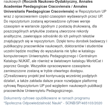
naukowych
(Rocznik Naukowo-Dydaktyczny, Annales
Academiae Paedagogicae Cracoviensis / Annales
Universitatis Paedagogicae Cracoviensis)
w Repozytorium UP
wraz z opracowaniem części czasopism wydawanych przez UP.
Do repozytorium zostaną wprowadzone cyfrowe wersje
czasopism w wariancie zgodnym z postacią drukowaną, dla
poszczególnych artykułów zostaną utworzone rekordy
analityczne, zawierające odnośniki do ich pełnych tekstów
znajdujących się w repozytorium. Dzięki temu dorobek badawczy i
publikacyjny pracowników naukowych, doktorantów i studentów
uczelni będzie możliwy do wyszukania nie tylko w katalogu
komputerowym Uniwersytetu Pedagogicznego i Centralnym
Katalogu NUKAT, ale również w światowym katalogu WorldCat i
poprzez Google. Wszystkie opracowywane czasopisma
zamieszczone zostaną w trybie otwartego dostępu.
(Z)realizowany projekt jest kontynuacją wcześniej podjętych
działań, a także zakłada dalsze prace rozwijające platformę
cyfrową Repozytorium UP pod względem naukowych publikacji
pracowników Uniwersytetu Pedagogicznego.
Dokumenty cyfrowe opublikowane w ramach programu
"Społeczna Odpowiedzialność Nauki" - SONB/SP/465103/2020