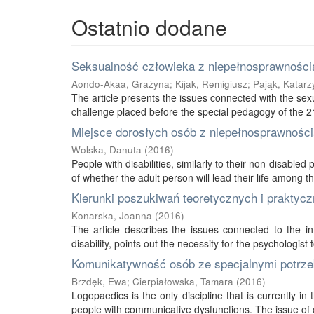
Ostatnio dodane
Seksualność człowieka z niepełnosprawnością
Aondo-Akaa, Grażyna
;
Kijak, Remigiusz
;
Pająk, Katarz
The article presents the issues connected with the sexu
challenge placed before the special pedagogy of the 21s
Miejsce dorosłych osób z niepełnosprawnością
Wolska, Danuta
(
2016
)
People with disabilities, similarly to their non-disabled
of whether the adult person will lead their life among thei
Kierunki poszukiwań teoretycznych i praktycz
Konarska, Joanna
(
2016
)
The article describes the issues connected to the int
disability, points out the necessity for the psychologist 
Komunikatywność osób ze specjalnymi potrze
Brzdęk, Ewa
;
Cierpiałowska, Tamara
(
2016
)
Logopaedics is the only discipline that is currently 
people with communicative dysfunctions. The issue of 