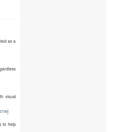
nted as a
egardless
th visual
znej
s to help