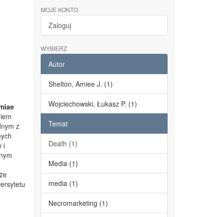
MOJE KONTO
Zaloguj
WYBIERZ
Autor
Shelton, Amiee J. (1)
Wojciechowski, Łukasz P. (1)
miae
niem
Temat
dnym z
nych
Death (1)
 i
lnym
Media (1)
kże
media (1)
ersytetu
Necromarketing (1)