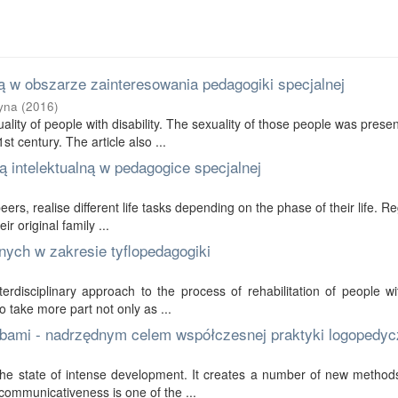
 w obszarze zainteresowania pedagogiki specjalnej
yna
(
2016
)
ality of people with disability. The sexuality of those people was prese
t century. The article also ...
 intelektualną w pedagogice specjalnej
 peers, realise different life tasks depending on the phase of their life. R
r original family ...
nych w zakresie tyflopedagogiki
erdisciplinary approach to the process of rehabilitation of people wi
to take more part not only as ...
bami - nadrzędnym celem współczesnej praktyki logopedyc
in the state of intense development. It creates a number of new method
communicativeness is one of the ...