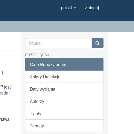
polski
Zaloguj
PRZEGLĄDAJ
Całe Repozytorium
sji
Zbiory i kolekcje
P jest
Daty wydania
opada
Autorzy
Tytuły
rstwa
Tematy