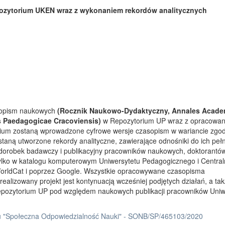
ozytorium UKEN wraz z wykonaniem rekordów analitycznych
asopism naukowych
(Rocznik Naukowo-Dydaktyczny, Annales Acade
s Paedagogicae Cracoviensis)
w Repozytorium UP wraz z opracowa
rium zostaną wprowadzone cyfrowe wersje czasopism w wariancie zgo
taną utworzone rekordy analityczne, zawierające odnośniki do ich peł
 dorobek badawczy i publikacyjny pracowników naukowych, doktorantów
tylko w katalogu komputerowym Uniwersytetu Pedagogicznego i Centra
orldCat i poprzez Google. Wszystkie opracowywane czasopisma
ealizowany projekt jest kontynuacją wcześniej podjętych działań, a ta
Repozytorium UP pod względem naukowych publikacji pracowników Uniw
 "Społeczna Odpowiedzialność Nauki" - SONB/SP/465103/2020