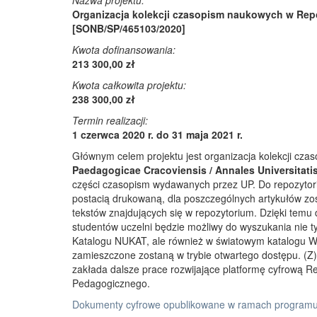
Nazwa projektu:
Organizacja kolekcji czasopism naukowych w Rep
[SONB/SP/465103/2020]
Kwota dofinansowania:
213 300,00 zł
Kwota całkowita projektu:
238 300,00 zł
Termin realizacji:
1 czerwca 2020 r. do 31 maja 2021 r.
Głównym celem projektu jest organizacja kolekcji cz
Paedagogicae Cracoviensis / Annales Universitati
części czasopism wydawanych przez UP. Do repozyto
postacią drukowaną, dla poszczególnych artykułów zos
tekstów znajdujących się w repozytorium. Dzięki temu
studentów uczelni będzie możliwy do wyszukania nie 
Katalogu NUKAT, ale również w światowym katalogu W
zamieszczone zostaną w trybie otwartego dostępu. (Z)r
zakłada dalsze prace rozwijające platformę cyfrową 
Pedagogicznego.
Dokumenty cyfrowe opublikowane w ramach programu