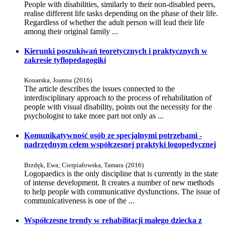
People with disabilities, similarly to their non-disabled peers,
realise different life tasks depending on the phase of their life.
Regardless of whether the adult person will lead their life
among their original family ...
Kierunki poszukiwań teoretycznych i praktycznych w
zakresie tyflopedagogiki
Konarska, Joanna
(
2016
)
The article describes the issues connected to the
interdisciplinary approach to the process of rehabilitation of
people with visual disability, points out the necessity for the
psychologist to take more part not only as ...
Komunikatywność osób ze specjalnymi potrzebami -
nadrzędnym celem współczesnej praktyki logopedycznej
Brzdęk, Ewa
;
Cierpiałowska, Tamara
(
2016
)
Logopaedics is the only discipline that is currently in the state
of intense development. It creates a number of new methods
to help people with communicative dysfunctions. The issue of
communicativeness is one of the ...
Współczesne trendy w rehabilitacji małego dziecka z