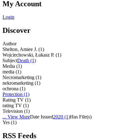
My Account
Login
Discover
Author
Shelton, Amiee J. (1)
Wojciechowski, Łukasz P. (1)
Subject
Death (1)
Media (1)
media (1)
Necromarketing (1)
nekromarketing (1)
ochrona (1)
Protection (1)
Rating TV (1)
rating TV (1)
Television (1)
... View More
Date Issued
2020 (1)
Has File(s)
Yes (1)
RSS Feeds