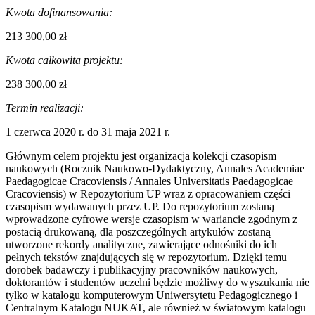
Kwota dofinansowania:
213 300,00 zł
Kwota całkowita projektu:
238 300,00 zł
Termin realizacji:
1 czerwca 2020 r. do 31 maja 2021 r.
Głównym celem projektu jest organizacja kolekcji czasopism
naukowych
(Rocznik Naukowo-Dydaktyczny, Annales Academiae
Paedagogicae Cracoviensis / Annales Universitatis Paedagogicae
Cracoviensis)
w Repozytorium UP wraz z opracowaniem części
czasopism wydawanych przez UP. Do repozytorium zostaną
wprowadzone cyfrowe wersje czasopism w wariancie zgodnym z
postacią drukowaną, dla poszczególnych artykułów zostaną
utworzone rekordy analityczne, zawierające odnośniki do ich
pełnych tekstów znajdujących się w repozytorium. Dzięki temu
dorobek badawczy i publikacyjny pracowników naukowych,
doktorantów i studentów uczelni będzie możliwy do wyszukania nie
tylko w katalogu komputerowym Uniwersytetu Pedagogicznego i
Centralnym Katalogu NUKAT, ale również w światowym katalogu