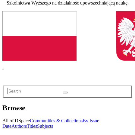
Szkolnictwa Wyższego na działalność upowszechniającą naukę.
Browse
All of DSpace
Communities & Collections
By Issue
Date
Authors
Titles
Subjects