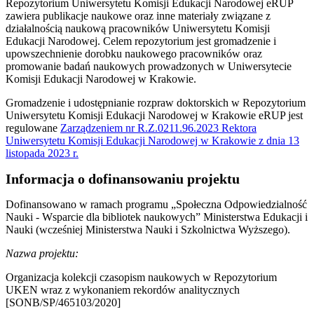
Repozytorium Uniwersytetu Komisji Edukacji Narodowej eRUP
zawiera publikacje naukowe oraz inne materiały związane z
działalnością naukową pracowników Uniwersytetu Komisji
Edukacji Narodowej. Celem repozytorium jest gromadzenie i
upowszechnienie dorobku naukowego pracowników oraz
promowanie badań naukowych prowadzonych w Uniwersytecie
Komisji Edukacji Narodowej w Krakowie.
Gromadzenie i udostępnianie rozpraw doktorskich w Repozytorium
Uniwersytetu Komisji Edukacji Narodowej w Krakowie eRUP jest
regulowane
Zarządzeniem nr R.Z.0211.96.2023 Rektora
Uniwersytetu Komisji Edukacji Narodowej w Krakowie z dnia 13
listopada 2023 r.
Informacja o dofinansowaniu projektu
Dofinansowano w ramach programu
„Społeczna Odpowiedzialność
Nauki - Wsparcie dla bibliotek naukowych”
Ministerstwa Edukacji i
Nauki (wcześniej Ministerstwa Nauki i Szkolnictwa Wyższego).
Nazwa projektu:
Organizacja kolekcji czasopism naukowych w Repozytorium
UKEN wraz z wykonaniem rekordów analitycznych
[SONB/SP/465103/2020]