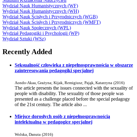
Studium Kształcenia Nauczycieli
Wydział Nauk Humanistycznych (WF)
Wydział Nauk Humanistycznych (WH)
Wydział Nauk Ścisłych i Przyrodniczych (WGB)
Wydział Nauk Ścisłych i Przyrodniczych (WMFT)
Wydział Nauk Społecznych (WPL)
Wydział Pedagogiki i Psychologii (WP)
Wydział Sztuki (WSz)
Recently Added
Seksualność człowieka z niepełnosprawnością w obszarze
zainteresowania pedagogiki specjalnej
Aondo-Akaa, Grażyna
;
Kijak, Remigiusz
;
Pająk, Katarzyna
(
2016
)
The article presents the issues connected with the sexuality of
people with disability. The sexuality of those people was
presented as a challenge placed before the special pedagogy
of the 21st century. The article also ...
Miejsce dorosłych osób z niepełnosprawnością
intelektualną w pedagogice specjalnej
Wolska, Danuta
(
2016
)