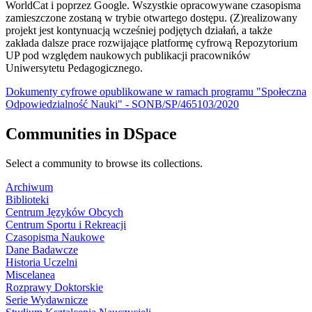
WorldCat i poprzez Google. Wszystkie opracowywane czasopisma
zamieszczone zostaną w trybie otwartego dostępu. (Z)realizowany
projekt jest kontynuacją wcześniej podjętych działań, a także
zakłada dalsze prace rozwijające platformę cyfrową Repozytorium
UP pod względem naukowych publikacji pracowników
Uniwersytetu Pedagogicznego.
Dokumenty cyfrowe opublikowane w ramach programu "Społeczna
Odpowiedzialność Nauki" - SONB/SP/465103/2020
Communities in DSpace
Select a community to browse its collections.
Archiwum
Biblioteki
Centrum Języków Obcych
Centrum Sportu i Rekreacji
Czasopisma Naukowe
Dane Badawcze
Historia Uczelni
Miscelanea
Rozprawy Doktorskie
Serie Wydawnicze