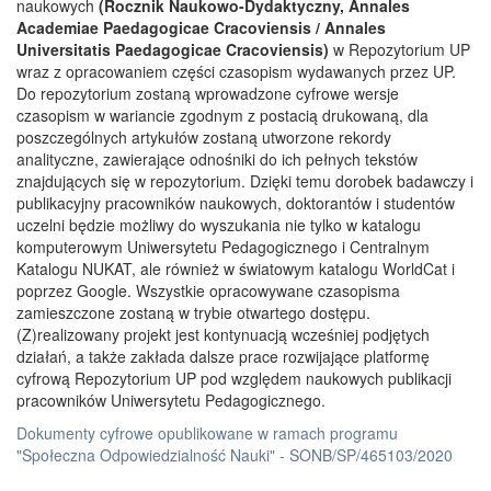
naukowych
(Rocznik Naukowo-Dydaktyczny, Annales
Academiae Paedagogicae Cracoviensis / Annales
Universitatis Paedagogicae Cracoviensis)
w Repozytorium UP
wraz z opracowaniem części czasopism wydawanych przez UP.
Do repozytorium zostaną wprowadzone cyfrowe wersje
czasopism w wariancie zgodnym z postacią drukowaną, dla
poszczególnych artykułów zostaną utworzone rekordy
analityczne, zawierające odnośniki do ich pełnych tekstów
znajdujących się w repozytorium. Dzięki temu dorobek badawczy i
publikacyjny pracowników naukowych, doktorantów i studentów
uczelni będzie możliwy do wyszukania nie tylko w katalogu
komputerowym Uniwersytetu Pedagogicznego i Centralnym
Katalogu NUKAT, ale również w światowym katalogu WorldCat i
poprzez Google. Wszystkie opracowywane czasopisma
zamieszczone zostaną w trybie otwartego dostępu.
(Z)realizowany projekt jest kontynuacją wcześniej podjętych
działań, a także zakłada dalsze prace rozwijające platformę
cyfrową Repozytorium UP pod względem naukowych publikacji
pracowników Uniwersytetu Pedagogicznego.
Dokumenty cyfrowe opublikowane w ramach programu
"Społeczna Odpowiedzialność Nauki" - SONB/SP/465103/2020