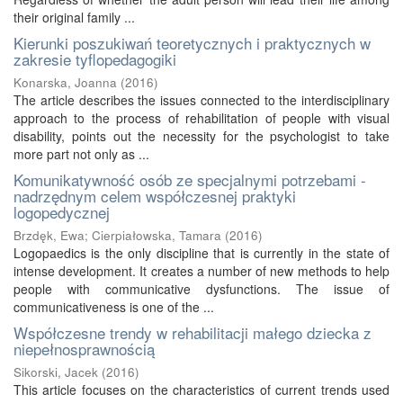
their original family ...
Kierunki poszukiwań teoretycznych i praktycznych w
zakresie tyflopedagogiki
Konarska, Joanna
(
2016
)
The article describes the issues connected to the interdisciplinary
approach to the process of rehabilitation of people with visual
disability, points out the necessity for the psychologist to take
more part not only as ...
Komunikatywność osób ze specjalnymi potrzebami -
nadrzędnym celem współczesnej praktyki
logopedycznej
Brzdęk, Ewa
;
Cierpiałowska, Tamara
(
2016
)
Logopaedics is the only discipline that is currently in the state of
intense development. It creates a number of new methods to help
people with communicative dysfunctions. The issue of
communicativeness is one of the ...
Współczesne trendy w rehabilitacji małego dziecka z
niepełnosprawnością
Sikorski, Jacek
(
2016
)
This article focuses on the characteristics of current trends used