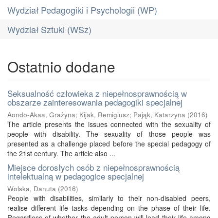
Wydział Pedagogiki i Psychologii (WP)
Wydział Sztuki (WSz)
Ostatnio dodane
Seksualność człowieka z niepełnosprawnością w
obszarze zainteresowania pedagogiki specjalnej
Aondo-Akaa, Grażyna
;
Kijak, Remigiusz
;
Pająk, Katarzyna
(
2016
)
The article presents the issues connected with the sexuality of
people with disability. The sexuality of those people was
presented as a challenge placed before the special pedagogy of
the 21st century. The article also ...
Miejsce dorosłych osób z niepełnosprawnością
intelektualną w pedagogice specjalnej
Wolska, Danuta
(
2016
)
People with disabilities, similarly to their non-disabled peers,
realise different life tasks depending on the phase of their life.
Regardless of whether the adult person will lead their life among