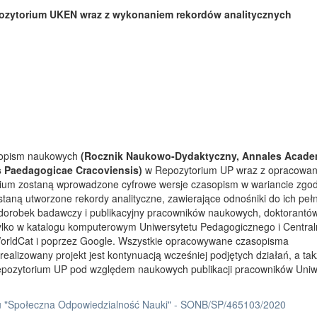
ozytorium UKEN wraz z wykonaniem rekordów analitycznych
asopism naukowych
(Rocznik Naukowo-Dydaktyczny, Annales Acade
s Paedagogicae Cracoviensis)
w Repozytorium UP wraz z opracowa
rium zostaną wprowadzone cyfrowe wersje czasopism w wariancie zgo
taną utworzone rekordy analityczne, zawierające odnośniki do ich peł
 dorobek badawczy i publikacyjny pracowników naukowych, doktorantów
tylko w katalogu komputerowym Uniwersytetu Pedagogicznego i Centra
orldCat i poprzez Google. Wszystkie opracowywane czasopisma
ealizowany projekt jest kontynuacją wcześniej podjętych działań, a ta
Repozytorium UP pod względem naukowych publikacji pracowników Uniw
 "Społeczna Odpowiedzialność Nauki" - SONB/SP/465103/2020