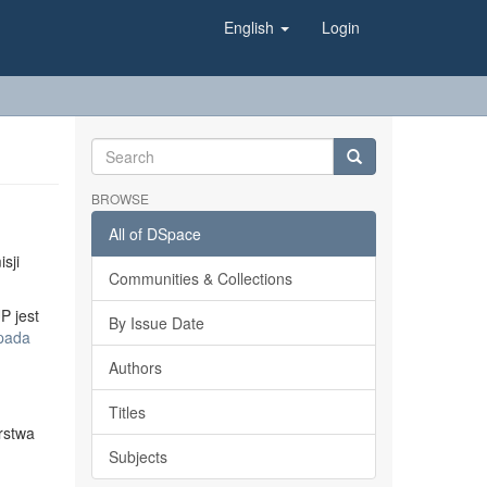
English
Login
BROWSE
All of DSpace
sji
Communities & Collections
P jest
By Issue Date
opada
Authors
Titles
rstwa
Subjects