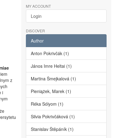
MY ACCOUNT
Login
DISCOVER
Author
Anton Pokrivčák (1)
János Imre Heltai (1)
miae
niem
Martina Šmejkalová (1)
dnym z
nych
Pieniążek, Marek (1)
 i
lnym
Réka Sólyom (1)
kże
Silvia Pokrivčáková (1)
ersytetu
Stanislav Štěpáník (1)