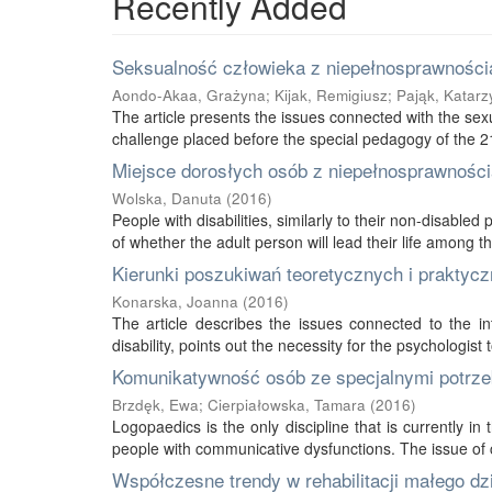
Recently Added
Seksualność człowieka z niepełnosprawnością
Aondo-Akaa, Grażyna
;
Kijak, Remigiusz
;
Pająk, Katarz
The article presents the issues connected with the sexu
challenge placed before the special pedagogy of the 21s
Miejsce dorosłych osób z niepełnosprawnością
Wolska, Danuta
(
2016
)
People with disabilities, similarly to their non-disabled
of whether the adult person will lead their life among thei
Kierunki poszukiwań teoretycznych i praktycz
Konarska, Joanna
(
2016
)
The article describes the issues connected to the int
disability, points out the necessity for the psychologist 
Komunikatywność osób ze specjalnymi potrze
Brzdęk, Ewa
;
Cierpiałowska, Tamara
(
2016
)
Logopaedics is the only discipline that is currently 
people with communicative dysfunctions. The issue of 
Współczesne trendy w rehabilitacji małego d