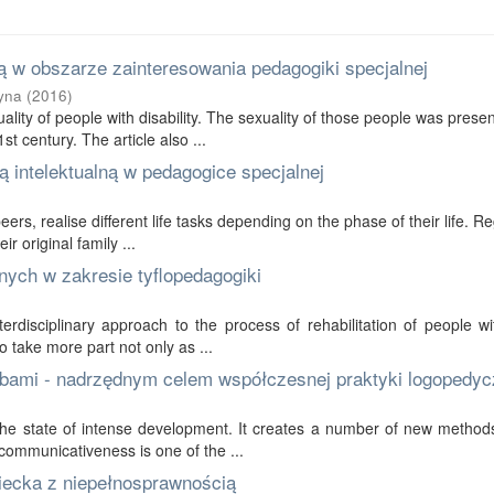
 w obszarze zainteresowania pedagogiki specjalnej
yna
(
2016
)
ality of people with disability. The sexuality of those people was prese
t century. The article also ...
 intelektualną w pedagogice specjalnej
 peers, realise different life tasks depending on the phase of their life. R
r original family ...
nych w zakresie tyflopedagogiki
erdisciplinary approach to the process of rehabilitation of people wi
to take more part not only as ...
bami - nadrzędnym celem współczesnej praktyki logopedyc
in the state of intense development. It creates a number of new method
communicativeness is one of the ...
ziecka z niepełnosprawnością