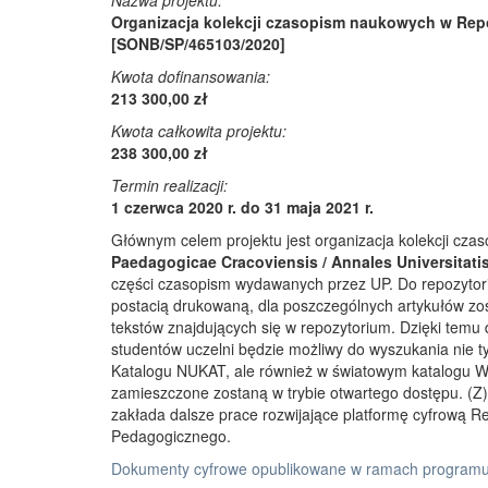
Nazwa projektu:
Organizacja kolekcji czasopism naukowych w Rep
[SONB/SP/465103/2020]
Kwota dofinansowania:
213 300,00 zł
Kwota całkowita projektu:
238 300,00 zł
Termin realizacji:
1 czerwca 2020 r. do 31 maja 2021 r.
Głównym celem projektu jest organizacja kolekcji cz
Paedagogicae Cracoviensis / Annales Universitati
części czasopism wydawanych przez UP. Do repozyto
postacią drukowaną, dla poszczególnych artykułów zos
tekstów znajdujących się w repozytorium. Dzięki temu
studentów uczelni będzie możliwy do wyszukania nie 
Katalogu NUKAT, ale również w światowym katalogu W
zamieszczone zostaną w trybie otwartego dostępu. (Z)r
zakłada dalsze prace rozwijające platformę cyfrową 
Pedagogicznego.
Dokumenty cyfrowe opublikowane w ramach programu