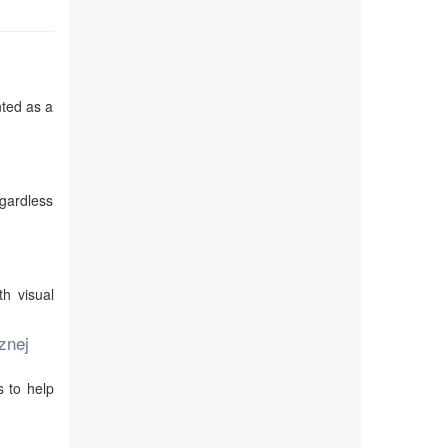
nted as a
egardless
th visual
znej
s to help