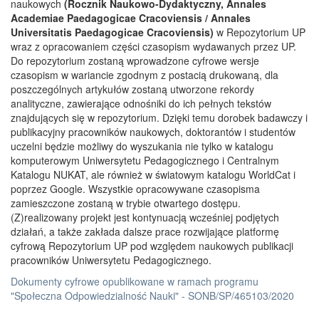
naukowych
(Rocznik Naukowo-Dydaktyczny, Annales
Academiae Paedagogicae Cracoviensis / Annales
Universitatis Paedagogicae Cracoviensis)
w Repozytorium UP
wraz z opracowaniem części czasopism wydawanych przez UP.
Do repozytorium zostaną wprowadzone cyfrowe wersje
czasopism w wariancie zgodnym z postacią drukowaną, dla
poszczególnych artykułów zostaną utworzone rekordy
analityczne, zawierające odnośniki do ich pełnych tekstów
znajdujących się w repozytorium. Dzięki temu dorobek badawczy i
publikacyjny pracowników naukowych, doktorantów i studentów
uczelni będzie możliwy do wyszukania nie tylko w katalogu
komputerowym Uniwersytetu Pedagogicznego i Centralnym
Katalogu NUKAT, ale również w światowym katalogu WorldCat i
poprzez Google. Wszystkie opracowywane czasopisma
zamieszczone zostaną w trybie otwartego dostępu.
(Z)realizowany projekt jest kontynuacją wcześniej podjętych
działań, a także zakłada dalsze prace rozwijające platformę
cyfrową Repozytorium UP pod względem naukowych publikacji
pracowników Uniwersytetu Pedagogicznego.
Dokumenty cyfrowe opublikowane w ramach programu
"Społeczna Odpowiedzialność Nauki" - SONB/SP/465103/2020