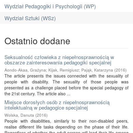
Wydział Pedagogiki i Psychologii (WP)
Wydział Sztuki (WSz)
Ostatnio dodane
Seksualność człowieka z niepełnosprawnością w
obszarze zainteresowania pedagogiki specjalnej
Aondo-Akaa, Grażyna
;
Kijak, Remigiusz
;
Pająk, Katarzyna
(
2016
)
The article presents the issues connected with the sexuality of
people with disability. The sexuality of those people was
presented as a challenge placed before the special pedagogy of
the 21st century. The article also ...
Miejsce dorosłych osób z niepełnosprawnością
intelektualną w pedagogice specjalnej
Wolska, Danuta
(
2016
)
People with disabilities, similarly to their non-disabled peers,
realise different life tasks depending on the phase of their life.
Regardless of whether the adult person will lead their life among