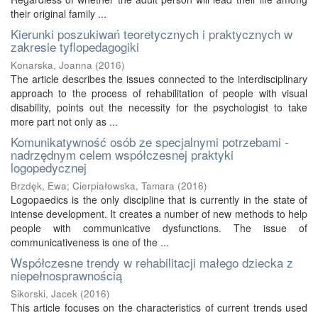
their original family ...
Kierunki poszukiwań teoretycznych i praktycznych w
zakresie tyflopedagogiki
Konarska, Joanna
(
2016
)
The article describes the issues connected to the interdisciplinary
approach to the process of rehabilitation of people with visual
disability, points out the necessity for the psychologist to take
more part not only as ...
Komunikatywność osób ze specjalnymi potrzebami -
nadrzędnym celem współczesnej praktyki
logopedycznej
Brzdęk, Ewa
;
Cierpiałowska, Tamara
(
2016
)
Logopaedics is the only discipline that is currently in the state of
intense development. It creates a number of new methods to help
people with communicative dysfunctions. The issue of
communicativeness is one of the ...
Współczesne trendy w rehabilitacji małego dziecka z
niepełnosprawnością
Sikorski, Jacek
(
2016
)
This article focuses on the characteristics of current trends used