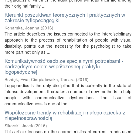
their original family ...
Kierunki poszukiwań teoretycznych i praktycznych w
zakresie tyflopedagogiki
Konarska, Joanna
(
2016
)
The article describes the issues connected to the interdisciplinary
approach to the process of rehabilitation of people with visual
disability, points out the necessity for the psychologist to take
more part not only as ...
Komunikatywność osób ze specjalnymi potrzebami -
nadrzędnym celem współczesnej praktyki
logopedycznej
Brzdęk, Ewa
;
Cierpiałowska, Tamara
(
2016
)
Logopaedics is the only discipline that is currently in the state of
intense development. It creates a number of new methods to help
people with communicative dysfunctions. The issue of
communicativeness is one of the ...
Współczesne trendy w rehabilitacji małego dziecka z
niepełnosprawnością
Sikorski, Jacek
(
2016
)
This article focuses on the characteristics of current trends used