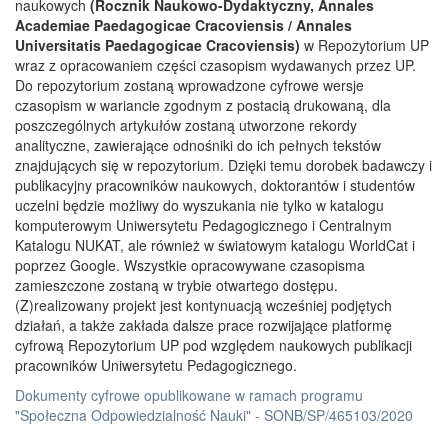
naukowych
(Rocznik Naukowo-Dydaktyczny, Annales
Academiae Paedagogicae Cracoviensis / Annales
Universitatis Paedagogicae Cracoviensis)
w Repozytorium UP
wraz z opracowaniem części czasopism wydawanych przez UP.
Do repozytorium zostaną wprowadzone cyfrowe wersje
czasopism w wariancie zgodnym z postacią drukowaną, dla
poszczególnych artykułów zostaną utworzone rekordy
analityczne, zawierające odnośniki do ich pełnych tekstów
znajdujących się w repozytorium. Dzięki temu dorobek badawczy i
publikacyjny pracowników naukowych, doktorantów i studentów
uczelni będzie możliwy do wyszukania nie tylko w katalogu
komputerowym Uniwersytetu Pedagogicznego i Centralnym
Katalogu NUKAT, ale również w światowym katalogu WorldCat i
poprzez Google. Wszystkie opracowywane czasopisma
zamieszczone zostaną w trybie otwartego dostępu.
(Z)realizowany projekt jest kontynuacją wcześniej podjętych
działań, a także zakłada dalsze prace rozwijające platformę
cyfrową Repozytorium UP pod względem naukowych publikacji
pracowników Uniwersytetu Pedagogicznego.
Dokumenty cyfrowe opublikowane w ramach programu
"Społeczna Odpowiedzialność Nauki" - SONB/SP/465103/2020