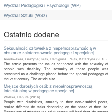
Wydział Pedagogiki i Psychologii (WP)
Wydział Sztuki (WSz)
Ostatnio dodane
Seksualność człowieka z niepełnosprawnością w
obszarze zainteresowania pedagogiki specjalnej
Aondo-Akaa, Grażyna
;
Kijak, Remigiusz
;
Pająk, Katarzyna
(
2016
)
The article presents the issues connected with the sexuality of
people with disability. The sexuality of those people was
presented as a challenge placed before the special pedagogy of
the 21st century. The article also ...
Miejsce dorosłych osób z niepełnosprawnością
intelektualną w pedagogice specjalnej
Wolska, Danuta
(
2016
)
People with disabilities, similarly to their non-disabled peers,
realise different life tasks depending on the phase of their life.
Regardless of whether the adult person will lead their life among