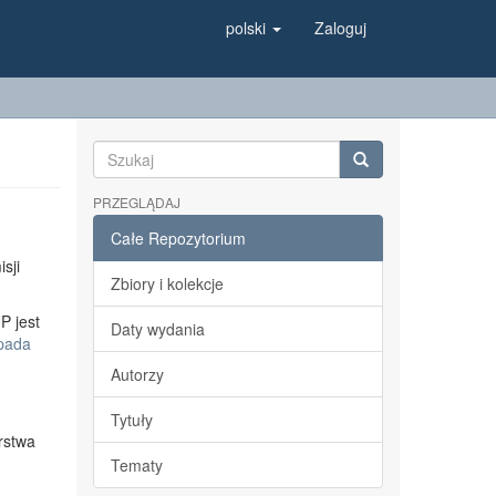
polski
Zaloguj
PRZEGLĄDAJ
Całe Repozytorium
sji
Zbiory i kolekcje
P jest
Daty wydania
opada
Autorzy
Tytuły
rstwa
Tematy