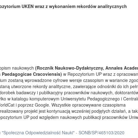
ozytorium UKEN wraz z wykonaniem rekordów analitycznych
asopism naukowych
(Rocznik Naukowo-Dydaktyczny, Annales Acade
s Paedagogicae Cracoviensis)
w Repozytorium UP wraz z opracowa
rium zostaną wprowadzone cyfrowe wersje czasopism w wariancie zgo
taną utworzone rekordy analityczne, zawierające odnośniki do ich peł
 dorobek badawczy i publikacyjny pracowników naukowych, doktorantów
tylko w katalogu komputerowym Uniwersytetu Pedagogicznego i Centra
orldCat i poprzez Google. Wszystkie opracowywane czasopisma
ealizowany projekt jest kontynuacją wcześniej podjętych działań, a ta
Repozytorium UP pod względem naukowych publikacji pracowników Uniw
 "Społeczna Odpowiedzialność Nauki" - SONB/SP/465103/2020