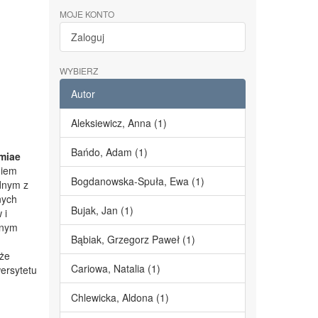
MOJE KONTO
Zaloguj
WYBIERZ
Autor
Aleksiewicz, Anna (1)
Bańdo, Adam (1)
miae
niem
Bogdanowska-Spuła, Ewa (1)
dnym z
nych
Bujak, Jan (1)
 i
lnym
Bąbiak, Grzegorz Paweł (1)
kże
Cariowa, Natalia (1)
ersytetu
Chlewicka, Aldona (1)