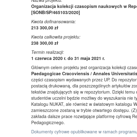
Nazwa projektu:
Organizacja kolekcji czasopism naukowych w Rep
[SONB/SP/465103/2020]
Kwota dofinansowania:
213 300,00 zł
Kwota całkowita projektu:
238 300,00 zł
Termin realizacji:
1 czerwca 2020 r. do 31 maja 2021 r.
Głównym celem projektu jest organizacja kolekcji cz
Paedagogicae Cracoviensis / Annales Universitati
części czasopism wydawanych przez UP. Do repozyto
postacią drukowaną, dla poszczególnych artykułów zos
tekstów znajdujących się w repozytorium. Dzięki temu
studentów uczelni będzie możliwy do wyszukania nie 
Katalogu NUKAT, ale również w światowym katalogu W
zamieszczone zostaną w trybie otwartego dostępu. (Z)r
zakłada dalsze prace rozwijające platformę cyfrową 
Pedagogicznego.
Dokumenty cyfrowe opublikowane w ramach programu