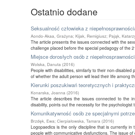
Ostatnio dodane
Seksualność człowieka z niepełnosprawnością
Aondo-Akaa, Grażyna
;
Kijak, Remigiusz
;
Pająk, Katarz
The article presents the issues connected with the sexu
challenge placed before the special pedagogy of the 21s
Miejsce dorosłych osób z niepełnosprawnością
Wolska, Danuta
(
2016
)
People with disabilities, similarly to their non-disabled
of whether the adult person will lead their life among thei
Kierunki poszukiwań teoretycznych i praktycz
Konarska, Joanna
(
2016
)
The article describes the issues connected to the int
disability, points out the necessity for the psychologist 
Komunikatywność osób ze specjalnymi potrze
Brzdęk, Ewa
;
Cierpiałowska, Tamara
(
2016
)
Logopaedics is the only discipline that is currently 
people with communicative dysfunctions. The issue of 