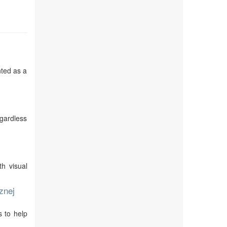
nted as a
egardless
th visual
znej
s to help