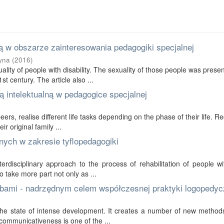
 w obszarze zainteresowania pedagogiki specjalnej
yna
(
2016
)
ality of people with disability. The sexuality of those people was prese
t century. The article also ...
 intelektualną w pedagogice specjalnej
 peers, realise different life tasks depending on the phase of their life. R
r original family ...
nych w zakresie tyflopedagogiki
erdisciplinary approach to the process of rehabilitation of people wi
to take more part not only as ...
bami - nadrzędnym celem współczesnej praktyki logopedyc
in the state of intense development. It creates a number of new method
communicativeness is one of the ...