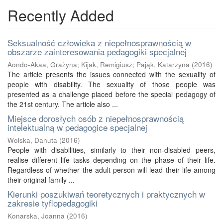
Recently Added
Seksualność człowieka z niepełnosprawnością w
obszarze zainteresowania pedagogiki specjalnej
Aondo-Akaa, Grażyna
;
Kijak, Remigiusz
;
Pająk, Katarzyna
(
2016
)
The article presents the issues connected with the sexuality of
people with disability. The sexuality of those people was
presented as a challenge placed before the special pedagogy of
the 21st century. The article also ...
Miejsce dorosłych osób z niepełnosprawnością
intelektualną w pedagogice specjalnej
Wolska, Danuta
(
2016
)
People with disabilities, similarly to their non-disabled peers,
realise different life tasks depending on the phase of their life.
Regardless of whether the adult person will lead their life among
their original family ...
Kierunki poszukiwań teoretycznych i praktycznych w
zakresie tyflopedagogiki
Konarska, Joanna
(
2016
)