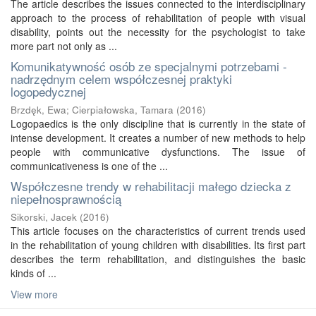
The article describes the issues connected to the interdisciplinary
approach to the process of rehabilitation of people with visual
disability, points out the necessity for the psychologist to take
more part not only as ...
Komunikatywność osób ze specjalnymi potrzebami -
nadrzędnym celem współczesnej praktyki
logopedycznej
Brzdęk, Ewa
;
Cierpiałowska, Tamara
(
2016
)
Logopaedics is the only discipline that is currently in the state of
intense development. It creates a number of new methods to help
people with communicative dysfunctions. The issue of
communicativeness is one of the ...
Współczesne trendy w rehabilitacji małego dziecka z
niepełnosprawnością
Sikorski, Jacek
(
2016
)
This article focuses on the characteristics of current trends used
in the rehabilitation of young children with disabilities. Its first part
describes the term rehabilitation, and distinguishes the basic
kinds of ...
View more