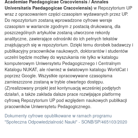
Academiae Paedagogicae Cracoviensis / Annales
Universitatis Paedagogicae Cracoviensis)
w Repozytorium UP
wraz z opracowaniem części czasopism wydawanych przez UP.
Do repozytorium zostaną wprowadzone cyfrowe wersje
czasopism w wariancie zgodnym z postacią drukowaną, dla
poszczególnych artykułów zostaną utworzone rekordy
analityczne, zawierające odnośniki do ich pełnych tekstów
znajdujących się w repozytorium. Dzięki temu dorobek badawczy i
publikacyjny pracowników naukowych, doktorantów i studentów
uczelni będzie możliwy do wyszukania nie tylko w katalogu
komputerowym Uniwersytetu Pedagogicznego i Centralnym
Katalogu NUKAT, ale również w światowym katalogu WorldCat i
poprzez Google. Wszystkie opracowywane czasopisma
zamieszczone zostaną w trybie otwartego dostępu.
(Z)realizowany projekt jest kontynuacją wcześniej podjętych
działań, a także zakłada dalsze prace rozwijające platformę
cyfrową Repozytorium UP pod względem naukowych publikacji
pracowników Uniwersytetu Pedagogicznego.
Dokumenty cyfrowe opublikowane w ramach programu
"Społeczna Odpowiedzialność Nauki" - SONB/SP/465103/2020