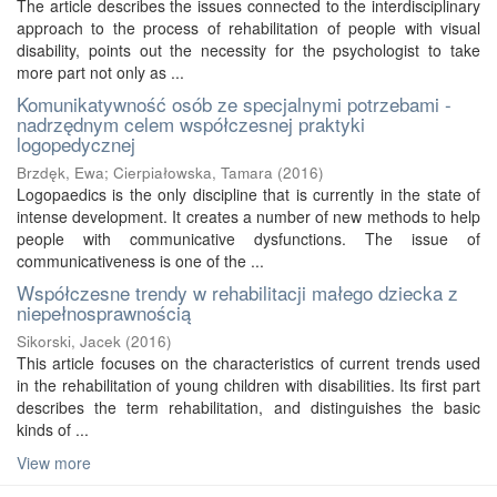
The article describes the issues connected to the interdisciplinary
approach to the process of rehabilitation of people with visual
disability, points out the necessity for the psychologist to take
more part not only as ...
Komunikatywność osób ze specjalnymi potrzebami -
nadrzędnym celem współczesnej praktyki
logopedycznej
Brzdęk, Ewa
;
Cierpiałowska, Tamara
(
2016
)
Logopaedics is the only discipline that is currently in the state of
intense development. It creates a number of new methods to help
people with communicative dysfunctions. The issue of
communicativeness is one of the ...
Współczesne trendy w rehabilitacji małego dziecka z
niepełnosprawnością
Sikorski, Jacek
(
2016
)
This article focuses on the characteristics of current trends used
in the rehabilitation of young children with disabilities. Its first part
describes the term rehabilitation, and distinguishes the basic
kinds of ...
View more