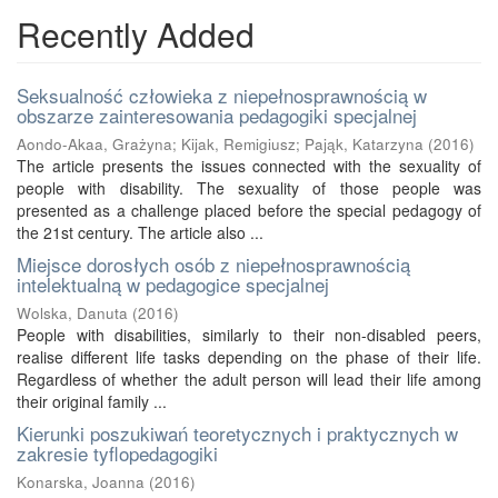
Recently Added
Seksualność człowieka z niepełnosprawnością w
obszarze zainteresowania pedagogiki specjalnej
Aondo-Akaa, Grażyna
;
Kijak, Remigiusz
;
Pająk, Katarzyna
(
2016
)
The article presents the issues connected with the sexuality of
people with disability. The sexuality of those people was
presented as a challenge placed before the special pedagogy of
the 21st century. The article also ...
Miejsce dorosłych osób z niepełnosprawnością
intelektualną w pedagogice specjalnej
Wolska, Danuta
(
2016
)
People with disabilities, similarly to their non-disabled peers,
realise different life tasks depending on the phase of their life.
Regardless of whether the adult person will lead their life among
their original family ...
Kierunki poszukiwań teoretycznych i praktycznych w
zakresie tyflopedagogiki
Konarska, Joanna
(
2016
)