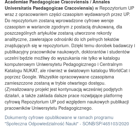
Academiae Paedagogicae Cracoviensis / Annales
Universitatis Paedagogicae Cracoviensis)
w Repozytorium UP
wraz z opracowaniem części czasopism wydawanych przez UP.
Do repozytorium zostaną wprowadzone cyfrowe wersje
czasopism w wariancie zgodnym z postacią drukowaną, dla
poszczególnych artykułów zostaną utworzone rekordy
analityczne, zawierające odnośniki do ich pełnych tekstów
znajdujących się w repozytorium. Dzięki temu dorobek badawczy i
publikacyjny pracowników naukowych, doktorantów i studentów
uczelni będzie możliwy do wyszukania nie tylko w katalogu
komputerowym Uniwersytetu Pedagogicznego i Centralnym
Katalogu NUKAT, ale również w światowym katalogu WorldCat i
poprzez Google. Wszystkie opracowywane czasopisma
zamieszczone zostaną w trybie otwartego dostępu.
(Z)realizowany projekt jest kontynuacją wcześniej podjętych
działań, a także zakłada dalsze prace rozwijające platformę
cyfrową Repozytorium UP pod względem naukowych publikacji
pracowników Uniwersytetu Pedagogicznego.
Dokumenty cyfrowe opublikowane w ramach programu
"Społeczna Odpowiedzialność Nauki" - SONB/SP/465103/2020