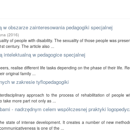
 w obszarze zainteresowania pedagogiki specjalnej
yna
(
2016
)
ality of people with disability. The sexuality of those people was prese
t century. The article also ...
 intelektualną w pedagogice specjalnej
 peers, realise different life tasks depending on the phase of their life. R
r original family ...
nych w zakresie tyflopedagogiki
erdisciplinary approach to the process of rehabilitation of people wi
to take more part not only as ...
bami - nadrzędnym celem współczesnej praktyki logopedyc
in the state of intense development. It creates a number of new method
communicativeness is one of the ...