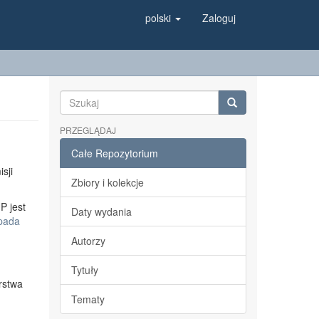
polski
Zaloguj
PRZEGLĄDAJ
Całe Repozytorium
sji
Zbiory i kolekcje
P jest
Daty wydania
opada
Autorzy
Tytuły
rstwa
Tematy