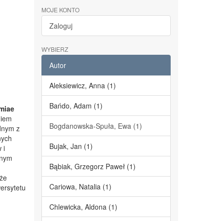
MOJE KONTO
Zaloguj
WYBIERZ
Autor
Aleksiewicz, Anna (1)
Bańdo, Adam (1)
miae
niem
Bogdanowska-Spuła, Ewa (1)
dnym z
nych
Bujak, Jan (1)
 i
lnym
Bąbiak, Grzegorz Paweł (1)
kże
Cariowa, Natalia (1)
ersytetu
Chlewicka, Aldona (1)