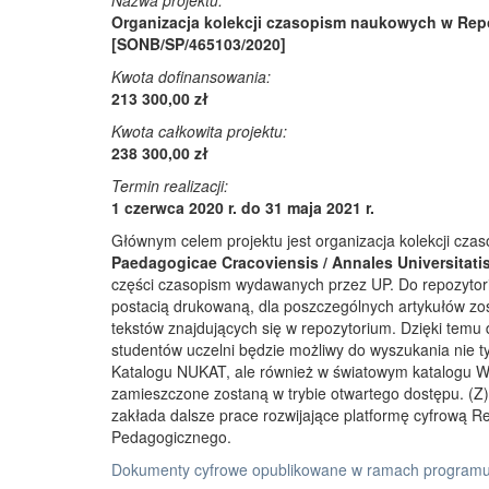
Nazwa projektu:
Organizacja kolekcji czasopism naukowych w Rep
[SONB/SP/465103/2020]
Kwota dofinansowania:
213 300,00 zł
Kwota całkowita projektu:
238 300,00 zł
Termin realizacji:
1 czerwca 2020 r. do 31 maja 2021 r.
Głównym celem projektu jest organizacja kolekcji cz
Paedagogicae Cracoviensis / Annales Universitati
części czasopism wydawanych przez UP. Do repozyto
postacią drukowaną, dla poszczególnych artykułów zos
tekstów znajdujących się w repozytorium. Dzięki temu
studentów uczelni będzie możliwy do wyszukania nie 
Katalogu NUKAT, ale również w światowym katalogu W
zamieszczone zostaną w trybie otwartego dostępu. (Z)r
zakłada dalsze prace rozwijające platformę cyfrową 
Pedagogicznego.
Dokumenty cyfrowe opublikowane w ramach programu