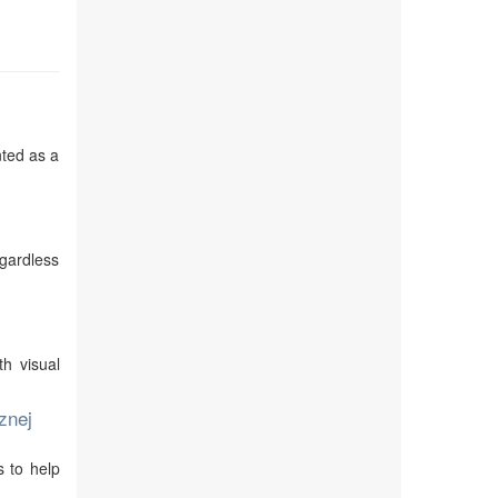
nted as a
egardless
th visual
znej
s to help