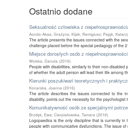
Ostatnio dodane
Seksualność człowieka z niepełnosprawnością
Aondo-Akaa, Grażyna
;
Kijak, Remigiusz
;
Pająk, Katarz
The article presents the issues connected with the sexu
challenge placed before the special pedagogy of the 21s
Miejsce dorosłych osób z niepełnosprawnością
Wolska, Danuta
(
2016
)
People with disabilities, similarly to their non-disabled
of whether the adult person will lead their life among thei
Kierunki poszukiwań teoretycznych i praktycz
Konarska, Joanna
(
2016
)
The article describes the issues connected to the int
disability, points out the necessity for the psychologist 
Komunikatywność osób ze specjalnymi potrze
Brzdęk, Ewa
;
Cierpiałowska, Tamara
(
2016
)
Logopaedics is the only discipline that is currently 
people with communicative dysfunctions. The issue of 