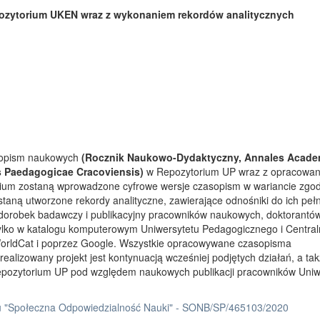
ozytorium UKEN wraz z wykonaniem rekordów analitycznych
asopism naukowych
(Rocznik Naukowo-Dydaktyczny, Annales Acade
s Paedagogicae Cracoviensis)
w Repozytorium UP wraz z opracowa
rium zostaną wprowadzone cyfrowe wersje czasopism w wariancie zgo
taną utworzone rekordy analityczne, zawierające odnośniki do ich peł
 dorobek badawczy i publikacyjny pracowników naukowych, doktorantów
tylko w katalogu komputerowym Uniwersytetu Pedagogicznego i Centra
orldCat i poprzez Google. Wszystkie opracowywane czasopisma
ealizowany projekt jest kontynuacją wcześniej podjętych działań, a ta
Repozytorium UP pod względem naukowych publikacji pracowników Uniw
 "Społeczna Odpowiedzialność Nauki" - SONB/SP/465103/2020