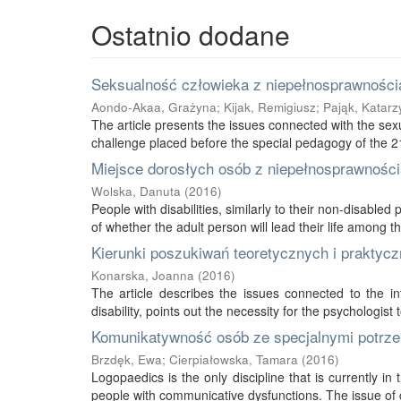
Ostatnio dodane
Seksualność człowieka z niepełnosprawnością
Aondo-Akaa, Grażyna
;
Kijak, Remigiusz
;
Pająk, Katarz
The article presents the issues connected with the sexu
challenge placed before the special pedagogy of the 21s
Miejsce dorosłych osób z niepełnosprawnością
Wolska, Danuta
(
2016
)
People with disabilities, similarly to their non-disabled
of whether the adult person will lead their life among thei
Kierunki poszukiwań teoretycznych i praktycz
Konarska, Joanna
(
2016
)
The article describes the issues connected to the int
disability, points out the necessity for the psychologist 
Komunikatywność osób ze specjalnymi potrze
Brzdęk, Ewa
;
Cierpiałowska, Tamara
(
2016
)
Logopaedics is the only discipline that is currently 
people with communicative dysfunctions. The issue of 