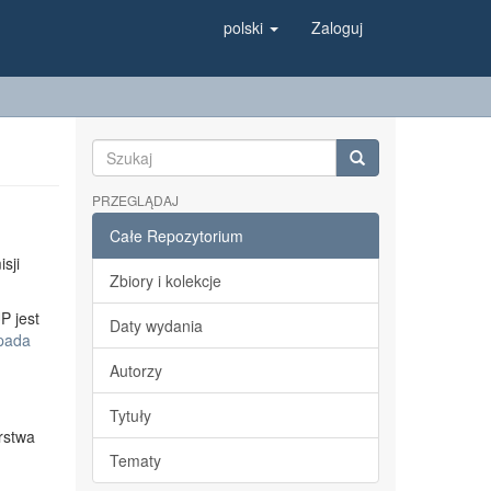
polski
Zaloguj
PRZEGLĄDAJ
Całe Repozytorium
sji
Zbiory i kolekcje
P jest
Daty wydania
opada
Autorzy
Tytuły
rstwa
Tematy