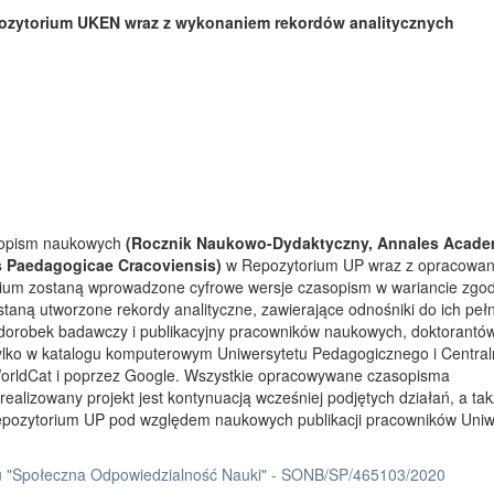
ozytorium UKEN wraz z wykonaniem rekordów analitycznych
asopism naukowych
(Rocznik Naukowo-Dydaktyczny, Annales Acade
s Paedagogicae Cracoviensis)
w Repozytorium UP wraz z opracowa
rium zostaną wprowadzone cyfrowe wersje czasopism w wariancie zgo
taną utworzone rekordy analityczne, zawierające odnośniki do ich peł
 dorobek badawczy i publikacyjny pracowników naukowych, doktorantów
tylko w katalogu komputerowym Uniwersytetu Pedagogicznego i Centra
orldCat i poprzez Google. Wszystkie opracowywane czasopisma
ealizowany projekt jest kontynuacją wcześniej podjętych działań, a ta
Repozytorium UP pod względem naukowych publikacji pracowników Uniw
 "Społeczna Odpowiedzialność Nauki" - SONB/SP/465103/2020