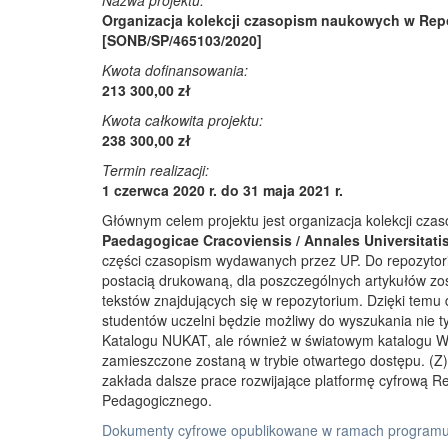
Nazwa projektu:
Organizacja kolekcji czasopism naukowych w Rep
[SONB/SP/465103/2020]
Kwota dofinansowania:
213 300,00 zł
Kwota całkowita projektu:
238 300,00 zł
Termin realizacji:
1 czerwca 2020 r. do 31 maja 2021 r.
Głównym celem projektu jest organizacja kolekcji cz
Paedagogicae Cracoviensis / Annales Universitati
części czasopism wydawanych przez UP. Do repozyto
postacią drukowaną, dla poszczególnych artykułów zos
tekstów znajdujących się w repozytorium. Dzięki temu
studentów uczelni będzie możliwy do wyszukania nie 
Katalogu NUKAT, ale również w światowym katalogu W
zamieszczone zostaną w trybie otwartego dostępu. (Z)r
zakłada dalsze prace rozwijające platformę cyfrową 
Pedagogicznego.
Dokumenty cyfrowe opublikowane w ramach programu