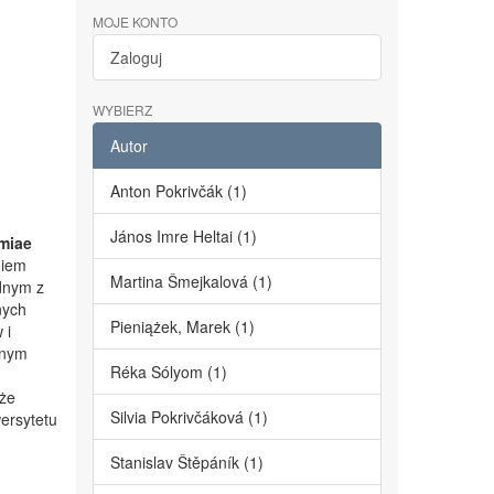
MOJE KONTO
Zaloguj
WYBIERZ
Autor
Anton Pokrivčák (1)
János Imre Heltai (1)
miae
niem
Martina Šmejkalová (1)
dnym z
nych
Pieniążek, Marek (1)
 i
lnym
Réka Sólyom (1)
kże
Silvia Pokrivčáková (1)
ersytetu
Stanislav Štěpáník (1)