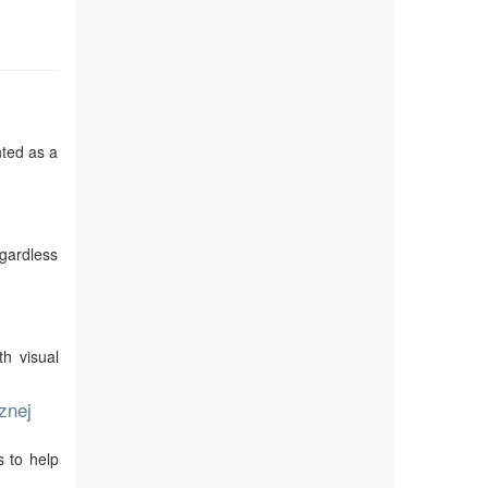
nted as a
egardless
th visual
znej
s to help