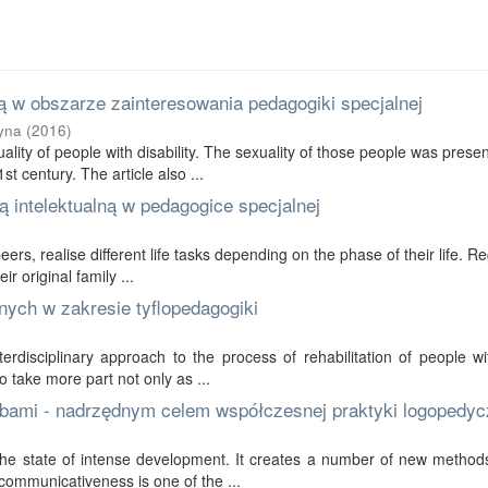
 w obszarze zainteresowania pedagogiki specjalnej
yna
(
2016
)
ality of people with disability. The sexuality of those people was prese
t century. The article also ...
 intelektualną w pedagogice specjalnej
 peers, realise different life tasks depending on the phase of their life. R
r original family ...
nych w zakresie tyflopedagogiki
erdisciplinary approach to the process of rehabilitation of people wi
to take more part not only as ...
bami - nadrzędnym celem współczesnej praktyki logopedyc
in the state of intense development. It creates a number of new method
communicativeness is one of the ...