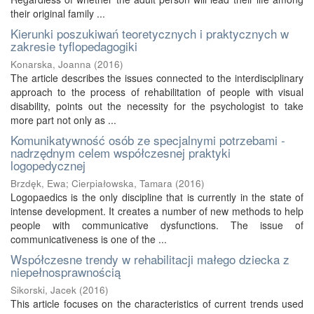
their original family ...
Kierunki poszukiwań teoretycznych i praktycznych w
zakresie tyflopedagogiki
Konarska, Joanna
(
2016
)
The article describes the issues connected to the interdisciplinary
approach to the process of rehabilitation of people with visual
disability, points out the necessity for the psychologist to take
more part not only as ...
Komunikatywność osób ze specjalnymi potrzebami -
nadrzędnym celem współczesnej praktyki
logopedycznej
Brzdęk, Ewa
;
Cierpiałowska, Tamara
(
2016
)
Logopaedics is the only discipline that is currently in the state of
intense development. It creates a number of new methods to help
people with communicative dysfunctions. The issue of
communicativeness is one of the ...
Współczesne trendy w rehabilitacji małego dziecka z
niepełnosprawnością
Sikorski, Jacek
(
2016
)
This article focuses on the characteristics of current trends used