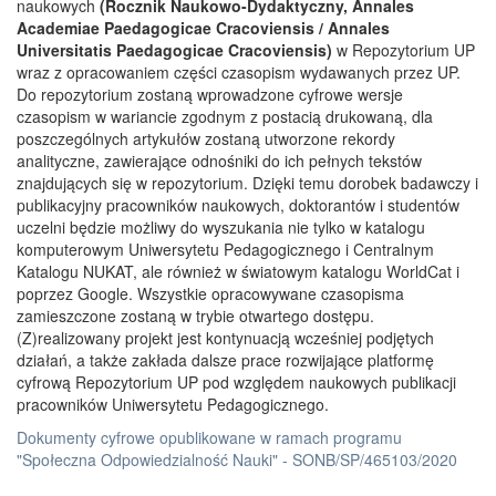
naukowych
(Rocznik Naukowo-Dydaktyczny, Annales
Academiae Paedagogicae Cracoviensis / Annales
Universitatis Paedagogicae Cracoviensis)
w Repozytorium UP
wraz z opracowaniem części czasopism wydawanych przez UP.
Do repozytorium zostaną wprowadzone cyfrowe wersje
czasopism w wariancie zgodnym z postacią drukowaną, dla
poszczególnych artykułów zostaną utworzone rekordy
analityczne, zawierające odnośniki do ich pełnych tekstów
znajdujących się w repozytorium. Dzięki temu dorobek badawczy i
publikacyjny pracowników naukowych, doktorantów i studentów
uczelni będzie możliwy do wyszukania nie tylko w katalogu
komputerowym Uniwersytetu Pedagogicznego i Centralnym
Katalogu NUKAT, ale również w światowym katalogu WorldCat i
poprzez Google. Wszystkie opracowywane czasopisma
zamieszczone zostaną w trybie otwartego dostępu.
(Z)realizowany projekt jest kontynuacją wcześniej podjętych
działań, a także zakłada dalsze prace rozwijające platformę
cyfrową Repozytorium UP pod względem naukowych publikacji
pracowników Uniwersytetu Pedagogicznego.
Dokumenty cyfrowe opublikowane w ramach programu
"Społeczna Odpowiedzialność Nauki" - SONB/SP/465103/2020