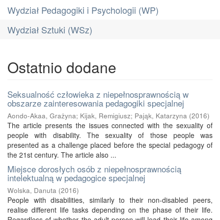
Wydział Pedagogiki i Psychologii (WP)
Wydział Sztuki (WSz)
Ostatnio dodane
Seksualność człowieka z niepełnosprawnością w
obszarze zainteresowania pedagogiki specjalnej
Aondo-Akaa, Grażyna
;
Kijak, Remigiusz
;
Pająk, Katarzyna
(
2016
)
The article presents the issues connected with the sexuality of
people with disability. The sexuality of those people was
presented as a challenge placed before the special pedagogy of
the 21st century. The article also ...
Miejsce dorosłych osób z niepełnosprawnością
intelektualną w pedagogice specjalnej
Wolska, Danuta
(
2016
)
People with disabilities, similarly to their non-disabled peers,
realise different life tasks depending on the phase of their life.
Regardless of whether the adult person will lead their life among