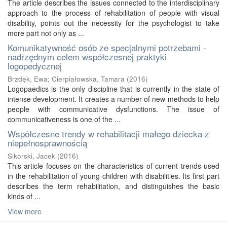
The article describes the issues connected to the interdisciplinary
approach to the process of rehabilitation of people with visual
disability, points out the necessity for the psychologist to take
more part not only as ...
Komunikatywność osób ze specjalnymi potrzebami -
nadrzędnym celem współczesnej praktyki
logopedycznej
Brzdęk, Ewa
;
Cierpiałowska, Tamara
(
2016
)
Logopaedics is the only discipline that is currently in the state of
intense development. It creates a number of new methods to help
people with communicative dysfunctions. The issue of
communicativeness is one of the ...
Współczesne trendy w rehabilitacji małego dziecka z
niepełnosprawnością
Sikorski, Jacek
(
2016
)
This article focuses on the characteristics of current trends used
in the rehabilitation of young children with disabilities. Its first part
describes the term rehabilitation, and distinguishes the basic
kinds of ...
View more