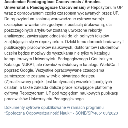
Academiae Paedagogicae Cracoviensis / Annales
Universitatis Paedagogicae Cracoviensis)
w Repozytorium UP
wraz z opracowaniem części czasopism wydawanych przez UP.
Do repozytorium zostaną wprowadzone cyfrowe wersje
czasopism w wariancie zgodnym z postacią drukowaną, dla
poszczególnych artykułów zostaną utworzone rekordy
analityczne, zawierające odnośniki do ich pełnych tekstów
znajdujących się w repozytorium. Dzięki temu dorobek badawczy i
publikacyjny pracowników naukowych, doktorantów i studentów
uczelni będzie możliwy do wyszukania nie tylko w katalogu
komputerowym Uniwersytetu Pedagogicznego i Centralnym
Katalogu NUKAT, ale również w światowym katalogu WorldCat i
poprzez Google. Wszystkie opracowywane czasopisma
zamieszczone zostaną w trybie otwartego dostępu.
(Z)realizowany projekt jest kontynuacją wcześniej podjętych
działań, a także zakłada dalsze prace rozwijające platformę
cyfrową Repozytorium UP pod względem naukowych publikacji
pracowników Uniwersytetu Pedagogicznego.
Dokumenty cyfrowe opublikowane w ramach programu
"Społeczna Odpowiedzialność Nauki" - SONB/SP/465103/2020