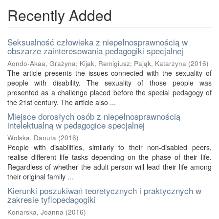
Recently Added
Seksualność człowieka z niepełnosprawnością w
obszarze zainteresowania pedagogiki specjalnej
Aondo-Akaa, Grażyna
;
Kijak, Remigiusz
;
Pająk, Katarzyna
(
2016
)
The article presents the issues connected with the sexuality of
people with disability. The sexuality of those people was
presented as a challenge placed before the special pedagogy of
the 21st century. The article also ...
Miejsce dorosłych osób z niepełnosprawnością
intelektualną w pedagogice specjalnej
Wolska, Danuta
(
2016
)
People with disabilities, similarly to their non-disabled peers,
realise different life tasks depending on the phase of their life.
Regardless of whether the adult person will lead their life among
their original family ...
Kierunki poszukiwań teoretycznych i praktycznych w
zakresie tyflopedagogiki
Konarska, Joanna
(
2016
)