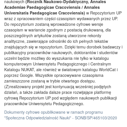
naukowych
(Rocznik Naukowo-Dydaktyczny, Annales
Academiae Paedagogicae Cracoviensis / Annales
Universitatis Paedagogicae Cracoviensis)
w Repozytorium UP
wraz z opracowaniem części czasopism wydawanych przez UP.
Do repozytorium zostaną wprowadzone cyfrowe wersje
czasopism w wariancie zgodnym z postacią drukowaną, dla
poszczególnych artykułów zostaną utworzone rekordy
analityczne, zawierające odnośniki do ich pełnych tekstów
znajdujących się w repozytorium. Dzięki temu dorobek badawczy i
publikacyjny pracowników naukowych, doktorantów i studentów
uczelni będzie możliwy do wyszukania nie tylko w katalogu
komputerowym Uniwersytetu Pedagogicznego i Centralnym
Katalogu NUKAT, ale również w światowym katalogu WorldCat i
poprzez Google. Wszystkie opracowywane czasopisma
zamieszczone zostaną w trybie otwartego dostępu.
(Z)realizowany projekt jest kontynuacją wcześniej podjętych
działań, a także zakłada dalsze prace rozwijające platformę
cyfrową Repozytorium UP pod względem naukowych publikacji
pracowników Uniwersytetu Pedagogicznego.
Dokumenty cyfrowe opublikowane w ramach programu
"Społeczna Odpowiedzialność Nauki" - SONB/SP/465103/2020