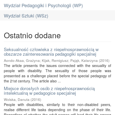
Wydział Pedagogiki i Psychologii (WP)
Wydział Sztuki (WSz)
Ostatnio dodane
Seksualność człowieka z niepełnosprawnością w
obszarze zainteresowania pedagogiki specjalnej
Aondo-Akaa, Grażyna
;
Kijak, Remigiusz
;
Pająk, Katarzyna
(
2016
)
The article presents the issues connected with the sexuality of
people with disability. The sexuality of those people was
presented as a challenge placed before the special pedagogy of
the 21st century. The article also ...
Miejsce dorosłych osób z niepełnosprawnością
intelektualną w pedagogice specjalnej
Wolska, Danuta
(
2016
)
People with disabilities, similarly to their non-disabled peers,
realise different life tasks depending on the phase of their life.
Regardless of whether the adult person will lead their life among