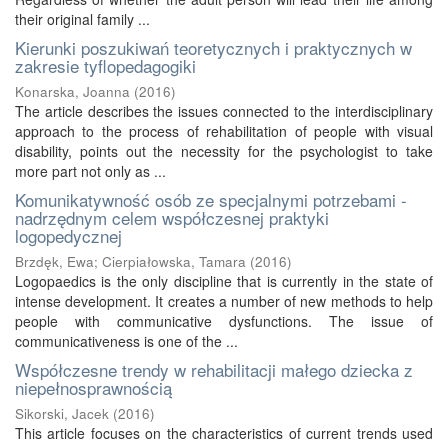
their original family ...
Kierunki poszukiwań teoretycznych i praktycznych w
zakresie tyflopedagogiki
Konarska, Joanna
(
2016
)
The article describes the issues connected to the interdisciplinary
approach to the process of rehabilitation of people with visual
disability, points out the necessity for the psychologist to take
more part not only as ...
Komunikatywność osób ze specjalnymi potrzebami -
nadrzędnym celem współczesnej praktyki
logopedycznej
Brzdęk, Ewa
;
Cierpiałowska, Tamara
(
2016
)
Logopaedics is the only discipline that is currently in the state of
intense development. It creates a number of new methods to help
people with communicative dysfunctions. The issue of
communicativeness is one of the ...
Współczesne trendy w rehabilitacji małego dziecka z
niepełnosprawnością
Sikorski, Jacek
(
2016
)
This article focuses on the characteristics of current trends used