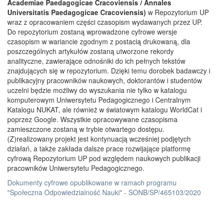
Academiae Paedagogicae Cracoviensis / Annales
Universitatis Paedagogicae Cracoviensis)
w Repozytorium UP
wraz z opracowaniem części czasopism wydawanych przez UP.
Do repozytorium zostaną wprowadzone cyfrowe wersje
czasopism w wariancie zgodnym z postacią drukowaną, dla
poszczególnych artykułów zostaną utworzone rekordy
analityczne, zawierające odnośniki do ich pełnych tekstów
znajdujących się w repozytorium. Dzięki temu dorobek badawczy i
publikacyjny pracowników naukowych, doktorantów i studentów
uczelni będzie możliwy do wyszukania nie tylko w katalogu
komputerowym Uniwersytetu Pedagogicznego i Centralnym
Katalogu NUKAT, ale również w światowym katalogu WorldCat i
poprzez Google. Wszystkie opracowywane czasopisma
zamieszczone zostaną w trybie otwartego dostępu.
(Z)realizowany projekt jest kontynuacją wcześniej podjętych
działań, a także zakłada dalsze prace rozwijające platformę
cyfrową Repozytorium UP pod względem naukowych publikacji
pracowników Uniwersytetu Pedagogicznego.
Dokumenty cyfrowe opublikowane w ramach programu
"Społeczna Odpowiedzialność Nauki" - SONB/SP/465103/2020