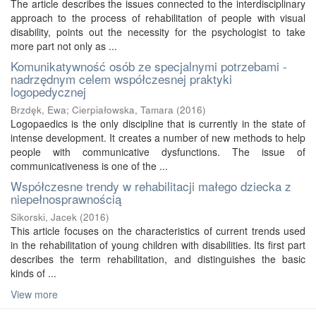
The article describes the issues connected to the interdisciplinary
approach to the process of rehabilitation of people with visual
disability, points out the necessity for the psychologist to take
more part not only as ...
Komunikatywność osób ze specjalnymi potrzebami -
nadrzędnym celem współczesnej praktyki
logopedycznej
Brzdęk, Ewa
;
Cierpiałowska, Tamara
(
2016
)
Logopaedics is the only discipline that is currently in the state of
intense development. It creates a number of new methods to help
people with communicative dysfunctions. The issue of
communicativeness is one of the ...
Współczesne trendy w rehabilitacji małego dziecka z
niepełnosprawnością
Sikorski, Jacek
(
2016
)
This article focuses on the characteristics of current trends used
in the rehabilitation of young children with disabilities. Its first part
describes the term rehabilitation, and distinguishes the basic
kinds of ...
View more