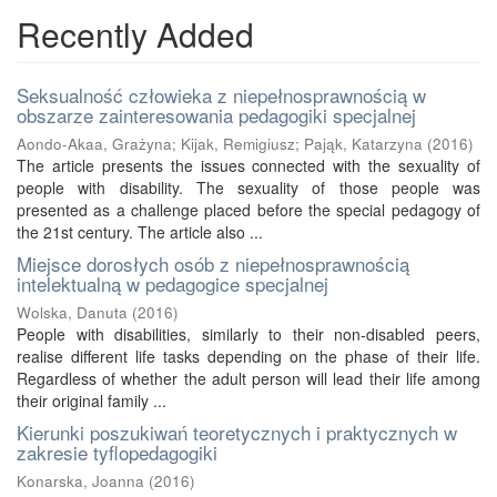
Recently Added
Seksualność człowieka z niepełnosprawnością w
obszarze zainteresowania pedagogiki specjalnej
Aondo-Akaa, Grażyna
;
Kijak, Remigiusz
;
Pająk, Katarzyna
(
2016
)
The article presents the issues connected with the sexuality of
people with disability. The sexuality of those people was
presented as a challenge placed before the special pedagogy of
the 21st century. The article also ...
Miejsce dorosłych osób z niepełnosprawnością
intelektualną w pedagogice specjalnej
Wolska, Danuta
(
2016
)
People with disabilities, similarly to their non-disabled peers,
realise different life tasks depending on the phase of their life.
Regardless of whether the adult person will lead their life among
their original family ...
Kierunki poszukiwań teoretycznych i praktycznych w
zakresie tyflopedagogiki
Konarska, Joanna
(
2016
)