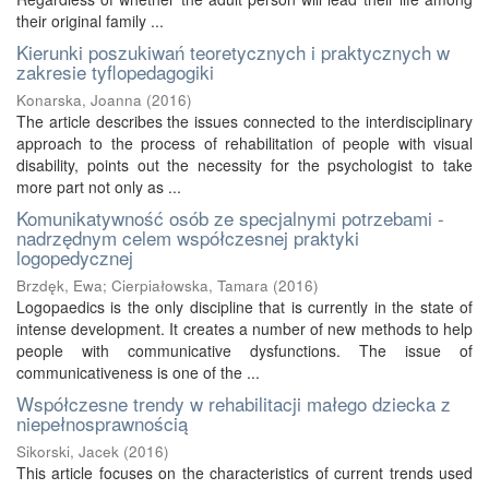
their original family ...
Kierunki poszukiwań teoretycznych i praktycznych w
zakresie tyflopedagogiki
Konarska, Joanna
(
2016
)
The article describes the issues connected to the interdisciplinary
approach to the process of rehabilitation of people with visual
disability, points out the necessity for the psychologist to take
more part not only as ...
Komunikatywność osób ze specjalnymi potrzebami -
nadrzędnym celem współczesnej praktyki
logopedycznej
Brzdęk, Ewa
;
Cierpiałowska, Tamara
(
2016
)
Logopaedics is the only discipline that is currently in the state of
intense development. It creates a number of new methods to help
people with communicative dysfunctions. The issue of
communicativeness is one of the ...
Współczesne trendy w rehabilitacji małego dziecka z
niepełnosprawnością
Sikorski, Jacek
(
2016
)
This article focuses on the characteristics of current trends used