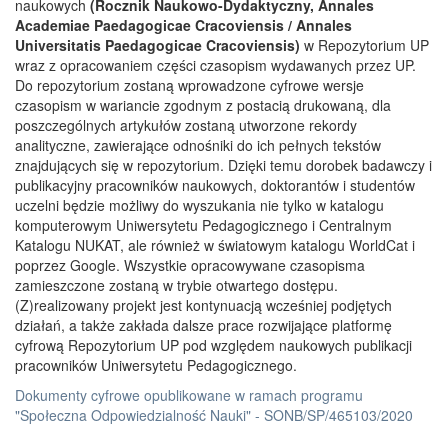
naukowych
(Rocznik Naukowo-Dydaktyczny, Annales
Academiae Paedagogicae Cracoviensis / Annales
Universitatis Paedagogicae Cracoviensis)
w Repozytorium UP
wraz z opracowaniem części czasopism wydawanych przez UP.
Do repozytorium zostaną wprowadzone cyfrowe wersje
czasopism w wariancie zgodnym z postacią drukowaną, dla
poszczególnych artykułów zostaną utworzone rekordy
analityczne, zawierające odnośniki do ich pełnych tekstów
znajdujących się w repozytorium. Dzięki temu dorobek badawczy i
publikacyjny pracowników naukowych, doktorantów i studentów
uczelni będzie możliwy do wyszukania nie tylko w katalogu
komputerowym Uniwersytetu Pedagogicznego i Centralnym
Katalogu NUKAT, ale również w światowym katalogu WorldCat i
poprzez Google. Wszystkie opracowywane czasopisma
zamieszczone zostaną w trybie otwartego dostępu.
(Z)realizowany projekt jest kontynuacją wcześniej podjętych
działań, a także zakłada dalsze prace rozwijające platformę
cyfrową Repozytorium UP pod względem naukowych publikacji
pracowników Uniwersytetu Pedagogicznego.
Dokumenty cyfrowe opublikowane w ramach programu
"Społeczna Odpowiedzialność Nauki" - SONB/SP/465103/2020