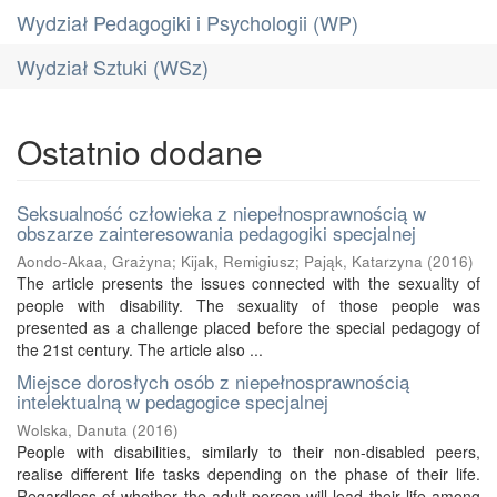
Wydział Pedagogiki i Psychologii (WP)
Wydział Sztuki (WSz)
Ostatnio dodane
Seksualność człowieka z niepełnosprawnością w
obszarze zainteresowania pedagogiki specjalnej
Aondo-Akaa, Grażyna
;
Kijak, Remigiusz
;
Pająk, Katarzyna
(
2016
)
The article presents the issues connected with the sexuality of
people with disability. The sexuality of those people was
presented as a challenge placed before the special pedagogy of
the 21st century. The article also ...
Miejsce dorosłych osób z niepełnosprawnością
intelektualną w pedagogice specjalnej
Wolska, Danuta
(
2016
)
People with disabilities, similarly to their non-disabled peers,
realise different life tasks depending on the phase of their life.
Regardless of whether the adult person will lead their life among