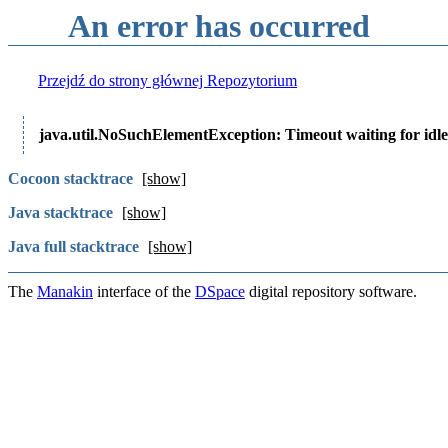
An error has occurred
Przejdź do strony głównej Repozytorium
java.util.NoSuchElementException: Timeout waiting for idle
Cocoon stacktrace
[show]
Java stacktrace
[show]
Java full stacktrace
[show]
The
Manakin
interface of the
DSpace
digital repository software.