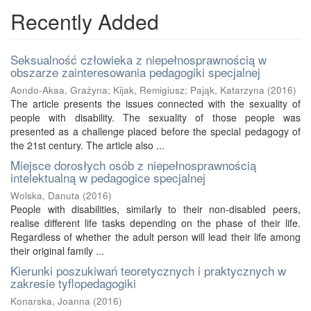
Recently Added
Seksualność człowieka z niepełnosprawnością w
obszarze zainteresowania pedagogiki specjalnej
Aondo-Akaa, Grażyna
;
Kijak, Remigiusz
;
Pająk, Katarzyna
(
2016
)
The article presents the issues connected with the sexuality of
people with disability. The sexuality of those people was
presented as a challenge placed before the special pedagogy of
the 21st century. The article also ...
Miejsce dorosłych osób z niepełnosprawnością
intelektualną w pedagogice specjalnej
Wolska, Danuta
(
2016
)
People with disabilities, similarly to their non-disabled peers,
realise different life tasks depending on the phase of their life.
Regardless of whether the adult person will lead their life among
their original family ...
Kierunki poszukiwań teoretycznych i praktycznych w
zakresie tyflopedagogiki
Konarska, Joanna
(
2016
)