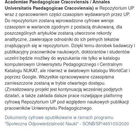
Academiae Paedagogicae Cracoviensis / Annales
Universitatis Paedagogicae Cracoviensis)
w Repozytorium UP
wraz z opracowaniem części czasopism wydawanych przez UP.
Do repozytorium zostaną wprowadzone cyfrowe wersje
czasopism w wariancie zgodnym z postacią drukowaną, dla
poszczególnych artykułów zostaną utworzone rekordy
analityczne, zawierające odnośniki do ich pełnych tekstów
znajdujących się w repozytorium. Dzięki temu dorobek badawczy i
publikacyjny pracowników naukowych, doktorantów i studentów
uczelni będzie możliwy do wyszukania nie tylko w katalogu
komputerowym Uniwersytetu Pedagogicznego i Centralnym
Katalogu NUKAT, ale również w światowym katalogu WorldCat i
poprzez Google. Wszystkie opracowywane czasopisma
zamieszczone zostaną w trybie otwartego dostępu.
(Z)realizowany projekt jest kontynuacją wcześniej podjętych
działań, a także zakłada dalsze prace rozwijające platformę
cyfrową Repozytorium UP pod względem naukowych publikacji
pracowników Uniwersytetu Pedagogicznego.
Dokumenty cyfrowe opublikowane w ramach programu
"Społeczna Odpowiedzialność Nauki" - SONB/SP/465103/2020