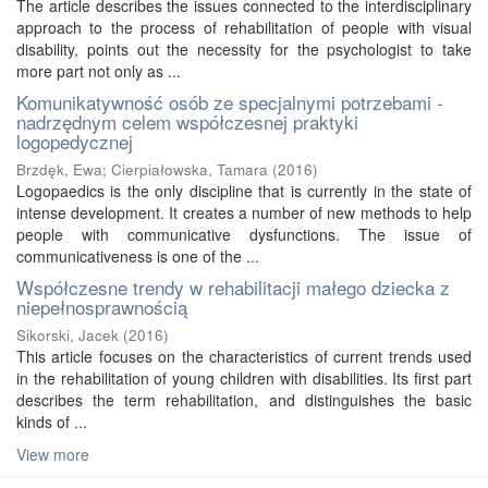
The article describes the issues connected to the interdisciplinary
approach to the process of rehabilitation of people with visual
disability, points out the necessity for the psychologist to take
more part not only as ...
Komunikatywność osób ze specjalnymi potrzebami -
nadrzędnym celem współczesnej praktyki
logopedycznej
Brzdęk, Ewa
;
Cierpiałowska, Tamara
(
2016
)
Logopaedics is the only discipline that is currently in the state of
intense development. It creates a number of new methods to help
people with communicative dysfunctions. The issue of
communicativeness is one of the ...
Współczesne trendy w rehabilitacji małego dziecka z
niepełnosprawnością
Sikorski, Jacek
(
2016
)
This article focuses on the characteristics of current trends used
in the rehabilitation of young children with disabilities. Its first part
describes the term rehabilitation, and distinguishes the basic
kinds of ...
View more