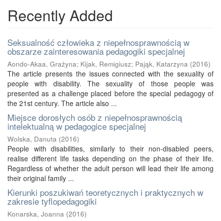
Recently Added
Seksualność człowieka z niepełnosprawnością w
obszarze zainteresowania pedagogiki specjalnej
Aondo-Akaa, Grażyna
;
Kijak, Remigiusz
;
Pająk, Katarzyna
(
2016
)
The article presents the issues connected with the sexuality of
people with disability. The sexuality of those people was
presented as a challenge placed before the special pedagogy of
the 21st century. The article also ...
Miejsce dorosłych osób z niepełnosprawnością
intelektualną w pedagogice specjalnej
Wolska, Danuta
(
2016
)
People with disabilities, similarly to their non-disabled peers,
realise different life tasks depending on the phase of their life.
Regardless of whether the adult person will lead their life among
their original family ...
Kierunki poszukiwań teoretycznych i praktycznych w
zakresie tyflopedagogiki
Konarska, Joanna
(
2016
)