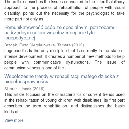
The article describes the issues connected to the interdisciplinary
approach to the process of rehabilitation of people with visual
disability, points out the necessity for the psychologist to take
more part not only as ...
Komunikatywność osób ze specjalnymi potrzebami -
nadrzędnym celem współczesnej praktyki
logopedycznej
Brzdęk, Ewa
;
Cierpiałowska, Tamara
(
2016
)
Logopaedics is the only discipline that is currently in the state of
intense development. It creates a number of new methods to help
people with communicative dysfunctions. The issue of
communicativeness is one of the ...
Współczesne trendy w rehabilitacji małego dziecka z
niepełnosprawnością
Sikorski, Jacek
(
2016
)
This article focuses on the characteristics of current trends used
in the rehabilitation of young children with disabilities. Its first part
describes the term rehabilitation, and distinguishes the basic
kinds of ...
View more