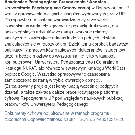
Academiae Paedagogicae Cracoviensis / Annales
Universitatis Paedagogicae Cracoviensis)
w Repozytorium UP
wraz z opracowaniem części czasopism wydawanych przez UP.
Do repozytorium zostaną wprowadzone cyfrowe wersje
czasopism w wariancie zgodnym z postacią drukowaną, dla
poszczególnych artykułów zostaną utworzone rekordy
analityczne, zawierające odnośniki do ich pełnych tekstów
znajdujących się w repozytorium. Dzięki temu dorobek badawczy i
publikacyjny pracowników naukowych, doktorantów i studentów
uczelni będzie możliwy do wyszukania nie tylko w katalogu
komputerowym Uniwersytetu Pedagogicznego i Centralnym
Katalogu NUKAT, ale również w światowym katalogu WorldCat i
poprzez Google. Wszystkie opracowywane czasopisma
zamieszczone zostaną w trybie otwartego dostępu.
(Z)realizowany projekt jest kontynuacją wcześniej podjętych
działań, a także zakłada dalsze prace rozwijające platformę
cyfrową Repozytorium UP pod względem naukowych publikacji
pracowników Uniwersytetu Pedagogicznego.
Dokumenty cyfrowe opublikowane w ramach programu
"Społeczna Odpowiedzialność Nauki" - SONB/SP/465103/2020