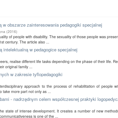
 w obszarze zainteresowania pedagogiki specjalnej
yna
(
2016
)
ality of people with disability. The sexuality of those people was prese
t century. The article also ...
 intelektualną w pedagogice specjalnej
 peers, realise different life tasks depending on the phase of their life. R
r original family ...
nych w zakresie tyflopedagogiki
erdisciplinary approach to the process of rehabilitation of people wi
to take more part not only as ...
bami - nadrzędnym celem współczesnej praktyki logopedyc
in the state of intense development. It creates a number of new method
communicativeness is one of the ...