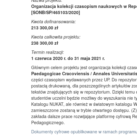
Nazwa projektu:
Organizacja kolekcji czasopism naukowych w Rep
[SONB/SP/465103/2020]
Kwota dofinansowania:
213 300,00 zł
Kwota całkowita projektu:
238 300,00 zł
Termin realizacji:
1 czerwca 2020 r. do 31 maja 2021 r.
Głównym celem projektu jest organizacja kolekcji cz
Paedagogicae Cracoviensis / Annales Universitati
części czasopism wydawanych przez UP. Do repozyto
postacią drukowaną, dla poszczególnych artykułów zos
tekstów znajdujących się w repozytorium. Dzięki temu
studentów uczelni będzie możliwy do wyszukania nie 
Katalogu NUKAT, ale również w światowym katalogu W
zamieszczone zostaną w trybie otwartego dostępu. (Z)r
zakłada dalsze prace rozwijające platformę cyfrową 
Pedagogicznego.
Dokumenty cyfrowe opublikowane w ramach programu