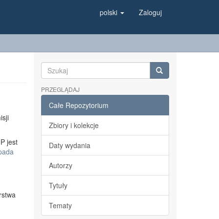
polski
Zaloguj
PRZEGLĄDAJ
Całe Repozytorium
sji
Zbiory i kolekcje
P jest
Daty wydania
opada
Autorzy
Tytuły
rstwa
Tematy