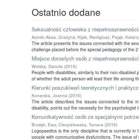
Ostatnio dodane
Seksualność człowieka z niepełnosprawnością
Aondo-Akaa, Grażyna
;
Kijak, Remigiusz
;
Pająk, Katarz
The article presents the issues connected with the sexu
challenge placed before the special pedagogy of the 21s
Miejsce dorosłych osób z niepełnosprawnością
Wolska, Danuta
(
2016
)
People with disabilities, similarly to their non-disabled
of whether the adult person will lead their life among thei
Kierunki poszukiwań teoretycznych i praktycz
Konarska, Joanna
(
2016
)
The article describes the issues connected to the int
disability, points out the necessity for the psychologist 
Komunikatywność osób ze specjalnymi potrze
Brzdęk, Ewa
;
Cierpiałowska, Tamara
(
2016
)
Logopaedics is the only discipline that is currently 
people with communicative dysfunctions. The issue of 