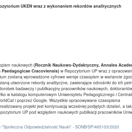
ozytorium UKEN wraz z wykonaniem rekordów analitycznych
asopism naukowych
(Rocznik Naukowo-Dydaktyczny, Annales Acade
s Paedagogicae Cracoviensis)
w Repozytorium UP wraz z opracowa
rium zostaną wprowadzone cyfrowe wersje czasopism w wariancie zgo
taną utworzone rekordy analityczne, zawierające odnośniki do ich peł
 dorobek badawczy i publikacyjny pracowników naukowych, doktorantów
tylko w katalogu komputerowym Uniwersytetu Pedagogicznego i Centra
orldCat i poprzez Google. Wszystkie opracowywane czasopisma
ealizowany projekt jest kontynuacją wcześniej podjętych działań, a ta
Repozytorium UP pod względem naukowych publikacji pracowników Uniw
 "Społeczna Odpowiedzialność Nauki" - SONB/SP/465103/2020