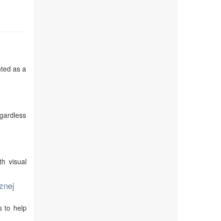
nted as a
egardless
th visual
znej
s to help