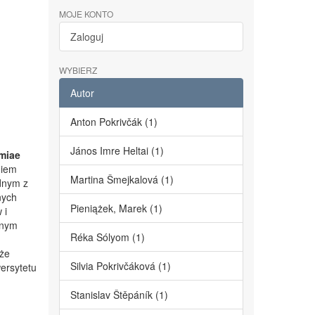
MOJE KONTO
Zaloguj
WYBIERZ
Autor
Anton Pokrivčák (1)
János Imre Heltai (1)
miae
niem
Martina Šmejkalová (1)
dnym z
nych
Pieniążek, Marek (1)
 i
lnym
Réka Sólyom (1)
kże
Silvia Pokrivčáková (1)
ersytetu
Stanislav Štěpáník (1)