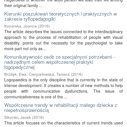
their original family ...
Kierunki poszukiwań teoretycznych i praktycznych w
zakresie tyflopedagogiki
Konarska, Joanna
(
2016
)
The article describes the issues connected to the interdisciplinary
approach to the process of rehabilitation of people with visual
disability, points out the necessity for the psychologist to take
more part not only as ...
Komunikatywność osób ze specjalnymi potrzebami -
nadrzędnym celem współczesnej praktyki
logopedycznej
Brzdęk, Ewa
;
Cierpiałowska, Tamara
(
2016
)
Logopaedics is the only discipline that is currently in the state of
intense development. It creates a number of new methods to help
people with communicative dysfunctions. The issue of
communicativeness is one of the ...
Współczesne trendy w rehabilitacji małego dziecka z
niepełnosprawnością
Sikorski, Jacek
(
2016
)
This article focuses on the characteristics of current trends used