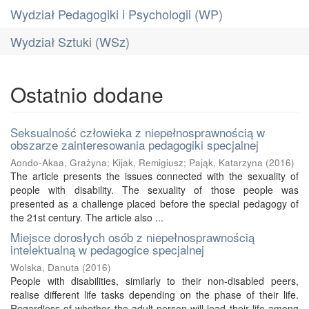
Wydział Pedagogiki i Psychologii (WP)
Wydział Sztuki (WSz)
Ostatnio dodane
Seksualność człowieka z niepełnosprawnością w
obszarze zainteresowania pedagogiki specjalnej
Aondo-Akaa, Grażyna
;
Kijak, Remigiusz
;
Pająk, Katarzyna
(
2016
)
The article presents the issues connected with the sexuality of
people with disability. The sexuality of those people was
presented as a challenge placed before the special pedagogy of
the 21st century. The article also ...
Miejsce dorosłych osób z niepełnosprawnością
intelektualną w pedagogice specjalnej
Wolska, Danuta
(
2016
)
People with disabilities, similarly to their non-disabled peers,
realise different life tasks depending on the phase of their life.
Regardless of whether the adult person will lead their life among