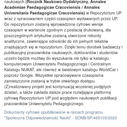
naukowych
(Rocznik Naukowo-Dydaktyczny, Annales
Academiae Paedagogicae Cracoviensis / Annales
Universitatis Paedagogicae Cracoviensis)
w Repozytorium UP
wraz z opracowaniem części czasopism wydawanych przez UP.
Do repozytorium zostaną wprowadzone cyfrowe wersje
czasopism w wariancie zgodnym z postacią drukowaną, dla
poszczególnych artykułów zostaną utworzone rekordy
analityczne, zawierające odnośniki do ich pełnych tekstów
znajdujących się w repozytorium. Dzięki temu dorobek badawczy i
publikacyjny pracowników naukowych, doktorantów i studentów
uczelni będzie możliwy do wyszukania nie tylko w katalogu
komputerowym Uniwersytetu Pedagogicznego i Centralnym
Katalogu NUKAT, ale również w światowym katalogu WorldCat i
poprzez Google. Wszystkie opracowywane czasopisma
zamieszczone zostaną w trybie otwartego dostępu.
(Z)realizowany projekt jest kontynuacją wcześniej podjętych
działań, a także zakłada dalsze prace rozwijające platformę
cyfrową Repozytorium UP pod względem naukowych publikacji
pracowników Uniwersytetu Pedagogicznego.
Dokumenty cyfrowe opublikowane w ramach programu
"Społeczna Odpowiedzialność Nauki" - SONB/SP/465103/2020