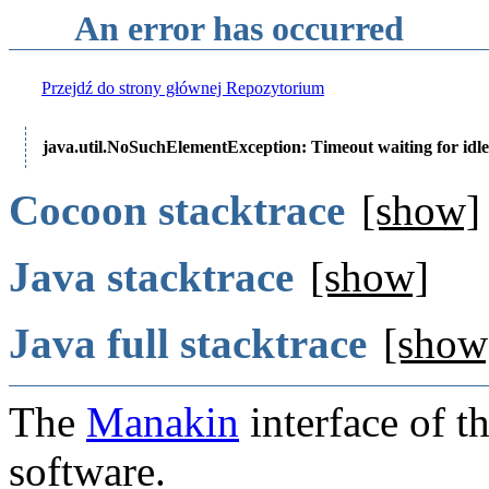
An error has occurred
Przejdź do strony głównej Repozytorium
java.util.NoSuchElementException: Timeout waiting for idle
Cocoon stacktrace
[show]
Java stacktrace
[show]
Java full stacktrace
[show
The
Manakin
interface of t
software.