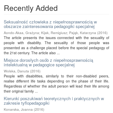
Recently Added
Seksualność człowieka z niepełnosprawnością w
obszarze zainteresowania pedagogiki specjalnej
Aondo-Akaa, Grażyna
;
Kijak, Remigiusz
;
Pająk, Katarzyna
(
2016
)
The article presents the issues connected with the sexuality of
people with disability. The sexuality of those people was
presented as a challenge placed before the special pedagogy of
the 21st century. The article also ...
Miejsce dorosłych osób z niepełnosprawnością
intelektualną w pedagogice specjalnej
Wolska, Danuta
(
2016
)
People with disabilities, similarly to their non-disabled peers,
realise different life tasks depending on the phase of their life.
Regardless of whether the adult person will lead their life among
their original family ...
Kierunki poszukiwań teoretycznych i praktycznych w
zakresie tyflopedagogiki
Konarska, Joanna
(
2016
)