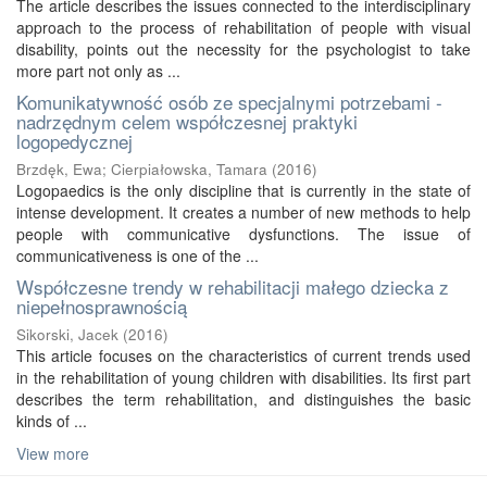
The article describes the issues connected to the interdisciplinary
approach to the process of rehabilitation of people with visual
disability, points out the necessity for the psychologist to take
more part not only as ...
Komunikatywność osób ze specjalnymi potrzebami -
nadrzędnym celem współczesnej praktyki
logopedycznej
Brzdęk, Ewa
;
Cierpiałowska, Tamara
(
2016
)
Logopaedics is the only discipline that is currently in the state of
intense development. It creates a number of new methods to help
people with communicative dysfunctions. The issue of
communicativeness is one of the ...
Współczesne trendy w rehabilitacji małego dziecka z
niepełnosprawnością
Sikorski, Jacek
(
2016
)
This article focuses on the characteristics of current trends used
in the rehabilitation of young children with disabilities. Its first part
describes the term rehabilitation, and distinguishes the basic
kinds of ...
View more