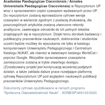
Academiae Paedagogicae Cracoviensis / Annales
Universitatis Paedagogicae Cracoviensis)
w Repozytorium UP
wraz z opracowaniem części czasopism wydawanych przez UP.
Do repozytorium zostaną wprowadzone cyfrowe wersje
czasopism w wariancie zgodnym z postacią drukowaną, dla
poszczególnych artykułów zostaną utworzone rekordy
analityczne, zawierające odnośniki do ich pełnych tekstów
znajdujących się w repozytorium. Dzięki temu dorobek badawczy i
publikacyjny pracowników naukowych, doktorantów i studentów
uczelni będzie możliwy do wyszukania nie tylko w katalogu
komputerowym Uniwersytetu Pedagogicznego i Centralnym
Katalogu NUKAT, ale również w światowym katalogu WorldCat i
poprzez Google. Wszystkie opracowywane czasopisma
zamieszczone zostaną w trybie otwartego dostępu.
(Z)realizowany projekt jest kontynuacją wcześniej podjętych
działań, a także zakłada dalsze prace rozwijające platformę
cyfrową Repozytorium UP pod względem naukowych publikacji
pracowników Uniwersytetu Pedagogicznego.
Dokumenty cyfrowe opublikowane w ramach programu
"Społeczna Odpowiedzialność Nauki" - SONB/SP/465103/2020