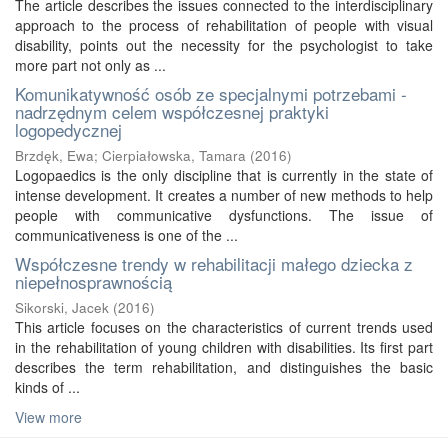
The article describes the issues connected to the interdisciplinary
approach to the process of rehabilitation of people with visual
disability, points out the necessity for the psychologist to take
more part not only as ...
Komunikatywność osób ze specjalnymi potrzebami -
nadrzędnym celem współczesnej praktyki
logopedycznej
Brzdęk, Ewa
;
Cierpiałowska, Tamara
(
2016
)
Logopaedics is the only discipline that is currently in the state of
intense development. It creates a number of new methods to help
people with communicative dysfunctions. The issue of
communicativeness is one of the ...
Współczesne trendy w rehabilitacji małego dziecka z
niepełnosprawnością
Sikorski, Jacek
(
2016
)
This article focuses on the characteristics of current trends used
in the rehabilitation of young children with disabilities. Its first part
describes the term rehabilitation, and distinguishes the basic
kinds of ...
View more