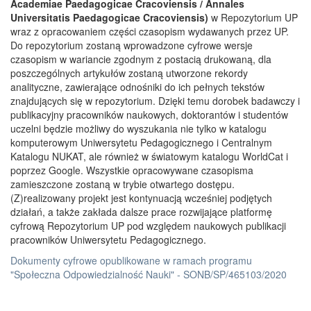
Academiae Paedagogicae Cracoviensis / Annales
Universitatis Paedagogicae Cracoviensis)
w Repozytorium UP
wraz z opracowaniem części czasopism wydawanych przez UP.
Do repozytorium zostaną wprowadzone cyfrowe wersje
czasopism w wariancie zgodnym z postacią drukowaną, dla
poszczególnych artykułów zostaną utworzone rekordy
analityczne, zawierające odnośniki do ich pełnych tekstów
znajdujących się w repozytorium. Dzięki temu dorobek badawczy i
publikacyjny pracowników naukowych, doktorantów i studentów
uczelni będzie możliwy do wyszukania nie tylko w katalogu
komputerowym Uniwersytetu Pedagogicznego i Centralnym
Katalogu NUKAT, ale również w światowym katalogu WorldCat i
poprzez Google. Wszystkie opracowywane czasopisma
zamieszczone zostaną w trybie otwartego dostępu.
(Z)realizowany projekt jest kontynuacją wcześniej podjętych
działań, a także zakłada dalsze prace rozwijające platformę
cyfrową Repozytorium UP pod względem naukowych publikacji
pracowników Uniwersytetu Pedagogicznego.
Dokumenty cyfrowe opublikowane w ramach programu
"Społeczna Odpowiedzialność Nauki" - SONB/SP/465103/2020