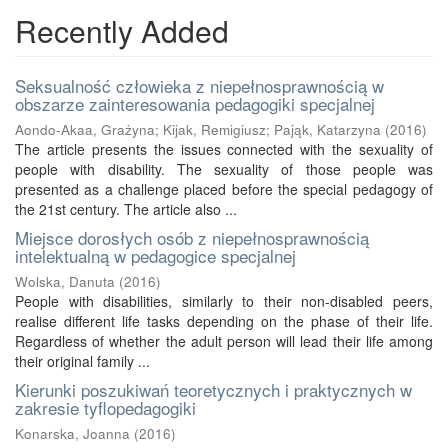
Recently Added
Seksualność człowieka z niepełnosprawnością w
obszarze zainteresowania pedagogiki specjalnej
Aondo-Akaa, Grażyna
;
Kijak, Remigiusz
;
Pająk, Katarzyna
(
2016
)
The article presents the issues connected with the sexuality of
people with disability. The sexuality of those people was
presented as a challenge placed before the special pedagogy of
the 21st century. The article also ...
Miejsce dorosłych osób z niepełnosprawnością
intelektualną w pedagogice specjalnej
Wolska, Danuta
(
2016
)
People with disabilities, similarly to their non-disabled peers,
realise different life tasks depending on the phase of their life.
Regardless of whether the adult person will lead their life among
their original family ...
Kierunki poszukiwań teoretycznych i praktycznych w
zakresie tyflopedagogiki
Konarska, Joanna
(
2016
)