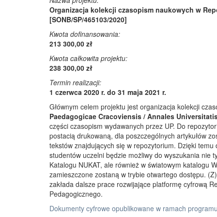
Nazwa projektu:
Organizacja kolekcji czasopism naukowych w Rep
[SONB/SP/465103/2020]
Kwota dofinansowania:
213 300,00 zł
Kwota całkowita projektu:
238 300,00 zł
Termin realizacji:
1 czerwca 2020 r. do 31 maja 2021 r.
Głównym celem projektu jest organizacja kolekcji cz
Paedagogicae Cracoviensis / Annales Universitati
części czasopism wydawanych przez UP. Do repozyto
postacią drukowaną, dla poszczególnych artykułów zos
tekstów znajdujących się w repozytorium. Dzięki temu
studentów uczelni będzie możliwy do wyszukania nie 
Katalogu NUKAT, ale również w światowym katalogu W
zamieszczone zostaną w trybie otwartego dostępu. (Z)r
zakłada dalsze prace rozwijające platformę cyfrową 
Pedagogicznego.
Dokumenty cyfrowe opublikowane w ramach programu