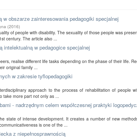
 w obszarze zainteresowania pedagogiki specjalnej
yna
(
2016
)
ality of people with disability. The sexuality of those people was prese
t century. The article also ...
 intelektualną w pedagogice specjalnej
 peers, realise different life tasks depending on the phase of their life. R
r original family ...
nych w zakresie tyflopedagogiki
erdisciplinary approach to the process of rehabilitation of people wi
to take more part not only as ...
bami - nadrzędnym celem współczesnej praktyki logopedyc
in the state of intense development. It creates a number of new method
communicativeness is one of the ...
ziecka z niepełnosprawnością