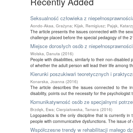
Recently Added
Seksualność człowieka z niepełnosprawnością
Aondo-Akaa, Grażyna
;
Kijak, Remigiusz
;
Pająk, Katarz
The article presents the issues connected with the sexu
challenge placed before the special pedagogy of the 21s
Miejsce dorosłych osób z niepełnosprawnością
Wolska, Danuta
(
2016
)
People with disabilities, similarly to their non-disabled
of whether the adult person will lead their life among thei
Kierunki poszukiwań teoretycznych i praktycz
Konarska, Joanna
(
2016
)
The article describes the issues connected to the int
disability, points out the necessity for the psychologist 
Komunikatywność osób ze specjalnymi potrze
Brzdęk, Ewa
;
Cierpiałowska, Tamara
(
2016
)
Logopaedics is the only discipline that is currently 
people with communicative dysfunctions. The issue of 
Współczesne trendy w rehabilitacji małego d