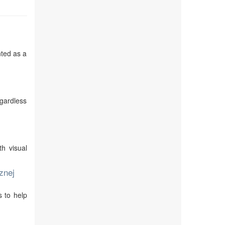
nted as a
egardless
th visual
znej
s to help