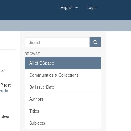
English
Login
BROWSE
All of DSpace
sji
Communities & Collections
P jest
By Issue Date
opada
Authors
Titles
rstwa
Subjects