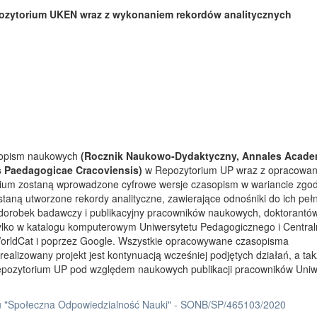
ozytorium UKEN wraz z wykonaniem rekordów analitycznych
asopism naukowych
(Rocznik Naukowo-Dydaktyczny, Annales Acade
s Paedagogicae Cracoviensis)
w Repozytorium UP wraz z opracowa
rium zostaną wprowadzone cyfrowe wersje czasopism w wariancie zgo
taną utworzone rekordy analityczne, zawierające odnośniki do ich peł
 dorobek badawczy i publikacyjny pracowników naukowych, doktorantów
tylko w katalogu komputerowym Uniwersytetu Pedagogicznego i Centra
orldCat i poprzez Google. Wszystkie opracowywane czasopisma
ealizowany projekt jest kontynuacją wcześniej podjętych działań, a ta
Repozytorium UP pod względem naukowych publikacji pracowników Uniw
 "Społeczna Odpowiedzialność Nauki" - SONB/SP/465103/2020