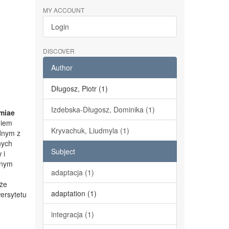
MY ACCOUNT
Login
DISCOVER
Author
Długosz, Piotr (1)
Izdebska-Długosz, Dominika (1)
miae
niem
Kryvachuk, Liudmyla (1)
dnym z
nych
Subject
 i
lnym
adaptacja (1)
kże
adaptation (1)
ersytetu
integracja (1)