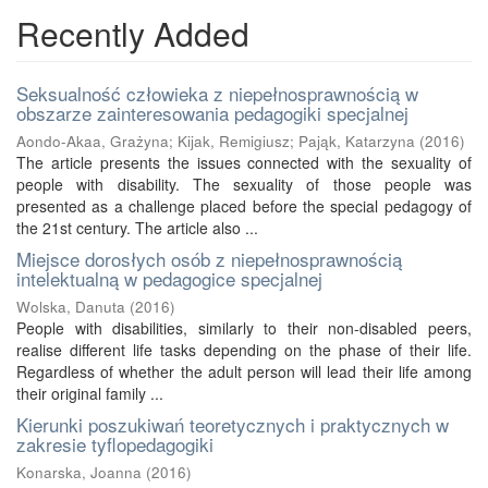
Recently Added
Seksualność człowieka z niepełnosprawnością w
obszarze zainteresowania pedagogiki specjalnej
Aondo-Akaa, Grażyna
;
Kijak, Remigiusz
;
Pająk, Katarzyna
(
2016
)
The article presents the issues connected with the sexuality of
people with disability. The sexuality of those people was
presented as a challenge placed before the special pedagogy of
the 21st century. The article also ...
Miejsce dorosłych osób z niepełnosprawnością
intelektualną w pedagogice specjalnej
Wolska, Danuta
(
2016
)
People with disabilities, similarly to their non-disabled peers,
realise different life tasks depending on the phase of their life.
Regardless of whether the adult person will lead their life among
their original family ...
Kierunki poszukiwań teoretycznych i praktycznych w
zakresie tyflopedagogiki
Konarska, Joanna
(
2016
)