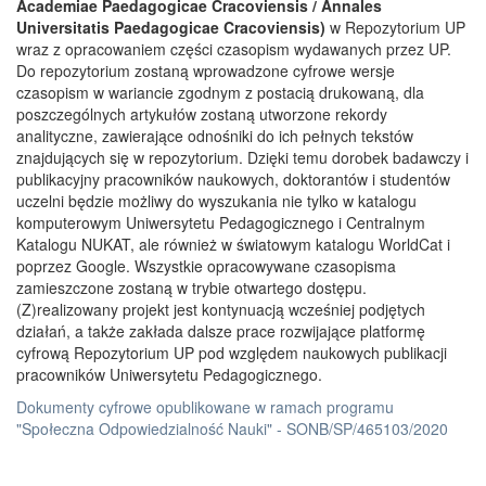
Academiae Paedagogicae Cracoviensis / Annales
Universitatis Paedagogicae Cracoviensis)
w Repozytorium UP
wraz z opracowaniem części czasopism wydawanych przez UP.
Do repozytorium zostaną wprowadzone cyfrowe wersje
czasopism w wariancie zgodnym z postacią drukowaną, dla
poszczególnych artykułów zostaną utworzone rekordy
analityczne, zawierające odnośniki do ich pełnych tekstów
znajdujących się w repozytorium. Dzięki temu dorobek badawczy i
publikacyjny pracowników naukowych, doktorantów i studentów
uczelni będzie możliwy do wyszukania nie tylko w katalogu
komputerowym Uniwersytetu Pedagogicznego i Centralnym
Katalogu NUKAT, ale również w światowym katalogu WorldCat i
poprzez Google. Wszystkie opracowywane czasopisma
zamieszczone zostaną w trybie otwartego dostępu.
(Z)realizowany projekt jest kontynuacją wcześniej podjętych
działań, a także zakłada dalsze prace rozwijające platformę
cyfrową Repozytorium UP pod względem naukowych publikacji
pracowników Uniwersytetu Pedagogicznego.
Dokumenty cyfrowe opublikowane w ramach programu
"Społeczna Odpowiedzialność Nauki" - SONB/SP/465103/2020