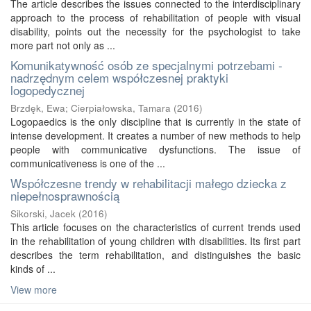
The article describes the issues connected to the interdisciplinary
approach to the process of rehabilitation of people with visual
disability, points out the necessity for the psychologist to take
more part not only as ...
Komunikatywność osób ze specjalnymi potrzebami -
nadrzędnym celem współczesnej praktyki
logopedycznej
Brzdęk, Ewa
;
Cierpiałowska, Tamara
(
2016
)
Logopaedics is the only discipline that is currently in the state of
intense development. It creates a number of new methods to help
people with communicative dysfunctions. The issue of
communicativeness is one of the ...
Współczesne trendy w rehabilitacji małego dziecka z
niepełnosprawnością
Sikorski, Jacek
(
2016
)
This article focuses on the characteristics of current trends used
in the rehabilitation of young children with disabilities. Its first part
describes the term rehabilitation, and distinguishes the basic
kinds of ...
View more