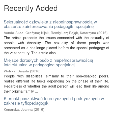
Recently Added
Seksualność człowieka z niepełnosprawnością w
obszarze zainteresowania pedagogiki specjalnej
Aondo-Akaa, Grażyna
;
Kijak, Remigiusz
;
Pająk, Katarzyna
(
2016
)
The article presents the issues connected with the sexuality of
people with disability. The sexuality of those people was
presented as a challenge placed before the special pedagogy of
the 21st century. The article also ...
Miejsce dorosłych osób z niepełnosprawnością
intelektualną w pedagogice specjalnej
Wolska, Danuta
(
2016
)
People with disabilities, similarly to their non-disabled peers,
realise different life tasks depending on the phase of their life.
Regardless of whether the adult person will lead their life among
their original family ...
Kierunki poszukiwań teoretycznych i praktycznych w
zakresie tyflopedagogiki
Konarska, Joanna
(
2016
)