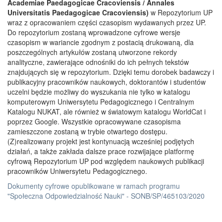
Academiae Paedagogicae Cracoviensis / Annales
Universitatis Paedagogicae Cracoviensis)
w Repozytorium UP
wraz z opracowaniem części czasopism wydawanych przez UP.
Do repozytorium zostaną wprowadzone cyfrowe wersje
czasopism w wariancie zgodnym z postacią drukowaną, dla
poszczególnych artykułów zostaną utworzone rekordy
analityczne, zawierające odnośniki do ich pełnych tekstów
znajdujących się w repozytorium. Dzięki temu dorobek badawczy i
publikacyjny pracowników naukowych, doktorantów i studentów
uczelni będzie możliwy do wyszukania nie tylko w katalogu
komputerowym Uniwersytetu Pedagogicznego i Centralnym
Katalogu NUKAT, ale również w światowym katalogu WorldCat i
poprzez Google. Wszystkie opracowywane czasopisma
zamieszczone zostaną w trybie otwartego dostępu.
(Z)realizowany projekt jest kontynuacją wcześniej podjętych
działań, a także zakłada dalsze prace rozwijające platformę
cyfrową Repozytorium UP pod względem naukowych publikacji
pracowników Uniwersytetu Pedagogicznego.
Dokumenty cyfrowe opublikowane w ramach programu
"Społeczna Odpowiedzialność Nauki" - SONB/SP/465103/2020