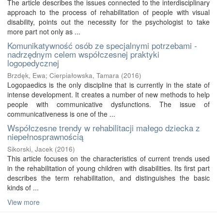
The article describes the issues connected to the interdisciplinary
approach to the process of rehabilitation of people with visual
disability, points out the necessity for the psychologist to take
more part not only as ...
Komunikatywność osób ze specjalnymi potrzebami -
nadrzędnym celem współczesnej praktyki
logopedycznej
Brzdęk, Ewa
;
Cierpiałowska, Tamara
(
2016
)
Logopaedics is the only discipline that is currently in the state of
intense development. It creates a number of new methods to help
people with communicative dysfunctions. The issue of
communicativeness is one of the ...
Współczesne trendy w rehabilitacji małego dziecka z
niepełnosprawnością
Sikorski, Jacek
(
2016
)
This article focuses on the characteristics of current trends used
in the rehabilitation of young children with disabilities. Its first part
describes the term rehabilitation, and distinguishes the basic
kinds of ...
View more