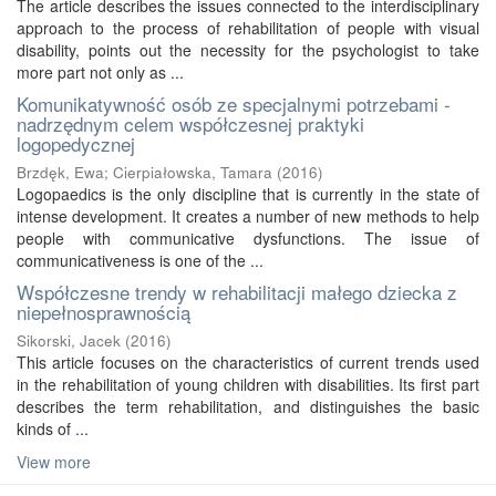
The article describes the issues connected to the interdisciplinary
approach to the process of rehabilitation of people with visual
disability, points out the necessity for the psychologist to take
more part not only as ...
Komunikatywność osób ze specjalnymi potrzebami -
nadrzędnym celem współczesnej praktyki
logopedycznej
Brzdęk, Ewa
;
Cierpiałowska, Tamara
(
2016
)
Logopaedics is the only discipline that is currently in the state of
intense development. It creates a number of new methods to help
people with communicative dysfunctions. The issue of
communicativeness is one of the ...
Współczesne trendy w rehabilitacji małego dziecka z
niepełnosprawnością
Sikorski, Jacek
(
2016
)
This article focuses on the characteristics of current trends used
in the rehabilitation of young children with disabilities. Its first part
describes the term rehabilitation, and distinguishes the basic
kinds of ...
View more