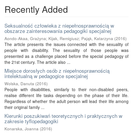
Recently Added
Seksualność człowieka z niepełnosprawnością w
obszarze zainteresowania pedagogiki specjalnej
Aondo-Akaa, Grażyna
;
Kijak, Remigiusz
;
Pająk, Katarzyna
(
2016
)
The article presents the issues connected with the sexuality of
people with disability. The sexuality of those people was
presented as a challenge placed before the special pedagogy of
the 21st century. The article also ...
Miejsce dorosłych osób z niepełnosprawnością
intelektualną w pedagogice specjalnej
Wolska, Danuta
(
2016
)
People with disabilities, similarly to their non-disabled peers,
realise different life tasks depending on the phase of their life.
Regardless of whether the adult person will lead their life among
their original family ...
Kierunki poszukiwań teoretycznych i praktycznych w
zakresie tyflopedagogiki
Konarska, Joanna
(
2016
)