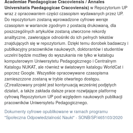
Academiae Paedagogicae Cracoviensis / Annales
Universitatis Paedagogicae Cracoviensis)
w Repozytorium UP
wraz z opracowaniem części czasopism wydawanych przez UP.
Do repozytorium zostaną wprowadzone cyfrowe wersje
czasopism w wariancie zgodnym z postacią drukowaną, dla
poszczególnych artykułów zostaną utworzone rekordy
analityczne, zawierające odnośniki do ich pełnych tekstów
znajdujących się w repozytorium. Dzięki temu dorobek badawczy i
publikacyjny pracowników naukowych, doktorantów i studentów
uczelni będzie możliwy do wyszukania nie tylko w katalogu
komputerowym Uniwersytetu Pedagogicznego i Centralnym
Katalogu NUKAT, ale również w światowym katalogu WorldCat i
poprzez Google. Wszystkie opracowywane czasopisma
zamieszczone zostaną w trybie otwartego dostępu.
(Z)realizowany projekt jest kontynuacją wcześniej podjętych
działań, a także zakłada dalsze prace rozwijające platformę
cyfrową Repozytorium UP pod względem naukowych publikacji
pracowników Uniwersytetu Pedagogicznego.
Dokumenty cyfrowe opublikowane w ramach programu
"Społeczna Odpowiedzialność Nauki" - SONB/SP/465103/2020