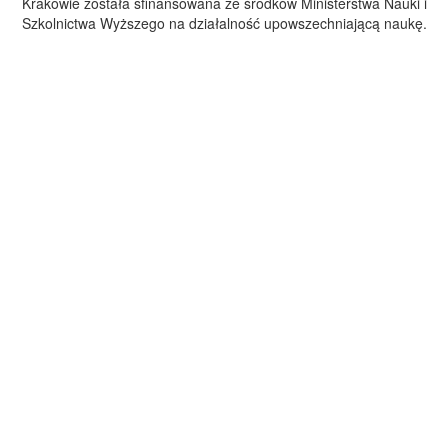
Krakowie została sfinansowana ze środków Ministerstwa Nauki i
Szkolnictwa Wyższego na działalność upowszechniającą naukę.