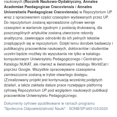
naukowych
(Rocznik Naukowo-Dydaktyczny, Annales
Academiae Paedagogicae Cracoviensis / Annales
Universitatis Paedagogicae Cracoviensis)
w Repozytorium UP
wraz z opracowaniem części czasopism wydawanych przez UP.
Do repozytorium zostaną wprowadzone cyfrowe wersje
czasopism w wariancie zgodnym z postacią drukowaną, dla
poszczególnych artykułów zostaną utworzone rekordy
analityczne, zawierające odnośniki do ich pełnych tekstów
znajdujących się w repozytorium. Dzięki temu dorobek badawczy i
publikacyjny pracowników naukowych, doktorantów i studentów
uczelni będzie możliwy do wyszukania nie tylko w katalogu
komputerowym Uniwersytetu Pedagogicznego i Centralnym
Katalogu NUKAT, ale również w światowym katalogu WorldCat i
poprzez Google. Wszystkie opracowywane czasopisma
zamieszczone zostaną w trybie otwartego dostępu.
(Z)realizowany projekt jest kontynuacją wcześniej podjętych
działań, a także zakłada dalsze prace rozwijające platformę
cyfrową Repozytorium UP pod względem naukowych publikacji
pracowników Uniwersytetu Pedagogicznego.
Dokumenty cyfrowe opublikowane w ramach programu
"Społeczna Odpowiedzialność Nauki" - SONB/SP/465103/2020