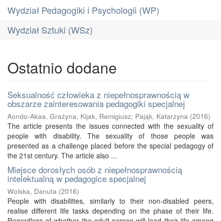
Wydział Pedagogiki i Psychologii (WP)
Wydział Sztuki (WSz)
Ostatnio dodane
Seksualność człowieka z niepełnosprawnością w
obszarze zainteresowania pedagogiki specjalnej
Aondo-Akaa, Grażyna
;
Kijak, Remigiusz
;
Pająk, Katarzyna
(
2016
)
The article presents the issues connected with the sexuality of
people with disability. The sexuality of those people was
presented as a challenge placed before the special pedagogy of
the 21st century. The article also ...
Miejsce dorosłych osób z niepełnosprawnością
intelektualną w pedagogice specjalnej
Wolska, Danuta
(
2016
)
People with disabilities, similarly to their non-disabled peers,
realise different life tasks depending on the phase of their life.
Regardless of whether the adult person will lead their life among