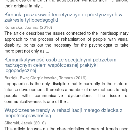
their original family ...
Kierunki poszukiwań teoretycznych i praktycznych w
zakresie tyflopedagogiki
Konarska, Joanna
(
2016
)
The article describes the issues connected to the interdisciplinary
approach to the process of rehabilitation of people with visual
disability, points out the necessity for the psychologist to take
more part not only as ...
Komunikatywność osób ze specjalnymi potrzebami -
nadrzędnym celem współczesnej praktyki
logopedycznej
Brzdęk, Ewa
;
Cierpiałowska, Tamara
(
2016
)
Logopaedics is the only discipline that is currently in the state of
intense development. It creates a number of new methods to help
people with communicative dysfunctions. The issue of
communicativeness is one of the ...
Współczesne trendy w rehabilitacji małego dziecka z
niepełnosprawnością
Sikorski, Jacek
(
2016
)
This article focuses on the characteristics of current trends used