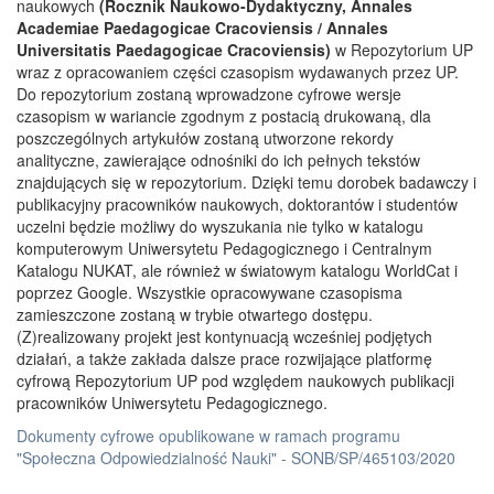
naukowych
(Rocznik Naukowo-Dydaktyczny, Annales
Academiae Paedagogicae Cracoviensis / Annales
Universitatis Paedagogicae Cracoviensis)
w Repozytorium UP
wraz z opracowaniem części czasopism wydawanych przez UP.
Do repozytorium zostaną wprowadzone cyfrowe wersje
czasopism w wariancie zgodnym z postacią drukowaną, dla
poszczególnych artykułów zostaną utworzone rekordy
analityczne, zawierające odnośniki do ich pełnych tekstów
znajdujących się w repozytorium. Dzięki temu dorobek badawczy i
publikacyjny pracowników naukowych, doktorantów i studentów
uczelni będzie możliwy do wyszukania nie tylko w katalogu
komputerowym Uniwersytetu Pedagogicznego i Centralnym
Katalogu NUKAT, ale również w światowym katalogu WorldCat i
poprzez Google. Wszystkie opracowywane czasopisma
zamieszczone zostaną w trybie otwartego dostępu.
(Z)realizowany projekt jest kontynuacją wcześniej podjętych
działań, a także zakłada dalsze prace rozwijające platformę
cyfrową Repozytorium UP pod względem naukowych publikacji
pracowników Uniwersytetu Pedagogicznego.
Dokumenty cyfrowe opublikowane w ramach programu
"Społeczna Odpowiedzialność Nauki" - SONB/SP/465103/2020