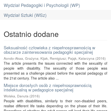
Wydział Pedagogiki i Psychologii (WP)
Wydział Sztuki (WSz)
Ostatnio dodane
Seksualność człowieka z niepełnosprawnością w
obszarze zainteresowania pedagogiki specjalnej
Aondo-Akaa, Grażyna
;
Kijak, Remigiusz
;
Pająk, Katarzyna
(
2016
)
The article presents the issues connected with the sexuality of
people with disability. The sexuality of those people was
presented as a challenge placed before the special pedagogy of
the 21st century. The article also ...
Miejsce dorosłych osób z niepełnosprawnością
intelektualną w pedagogice specjalnej
Wolska, Danuta
(
2016
)
People with disabilities, similarly to their non-disabled peers,
realise different life tasks depending on the phase of their life.
Regardless of whether the adult person will lead their life among