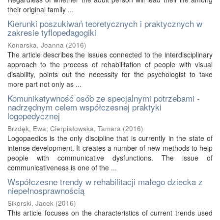
their original family ...
Kierunki poszukiwań teoretycznych i praktycznych w
zakresie tyflopedagogiki
Konarska, Joanna
(
2016
)
The article describes the issues connected to the interdisciplinary
approach to the process of rehabilitation of people with visual
disability, points out the necessity for the psychologist to take
more part not only as ...
Komunikatywność osób ze specjalnymi potrzebami -
nadrzędnym celem współczesnej praktyki
logopedycznej
Brzdęk, Ewa
;
Cierpiałowska, Tamara
(
2016
)
Logopaedics is the only discipline that is currently in the state of
intense development. It creates a number of new methods to help
people with communicative dysfunctions. The issue of
communicativeness is one of the ...
Współczesne trendy w rehabilitacji małego dziecka z
niepełnosprawnością
Sikorski, Jacek
(
2016
)
This article focuses on the characteristics of current trends used